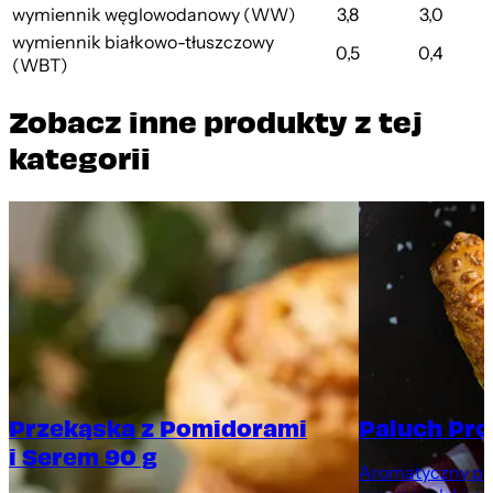
wymiennik węglowodanowy (WW)
3,8
3,0
wymiennik białkowo-tłuszczowy
0,5
0,4
(WBT)
Zobacz inne produkty z tej
kategorii
Przekąska z Pomidorami
Paluch Pro
i Serem 90 g
Aromatyczny pal