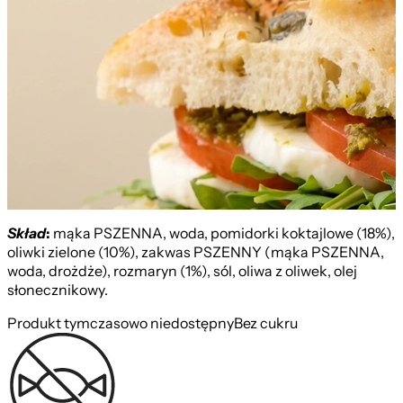
Skład
:
mąka PSZENNA, woda, pomidorki koktajlowe (18%),
oliwki zielone (10%), zakwas PSZENNY (mąka PSZENNA,
woda, drożdże), rozmaryn (1%), sól, oliwa z oliwek, olej
słonecznikowy.
Produkt tymczasowo niedostępny
Bez cukru