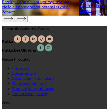
prowansalskimi 
Przekąska na delikatnym wytrawnym
Wyprodukowany 
cieście z pomidorami, serem i szynką.
Zobacz
Zobacz
Piekarnie Cukiernie Putka
Putka
Putka Bez Glutenu
Nasze Produkty
Pieczywo
Cukiernictwo
Od śniadania do kolacji
Menu śniadaniowe
Produkty bezglutenowe
Tort na każdą okazję
O nas