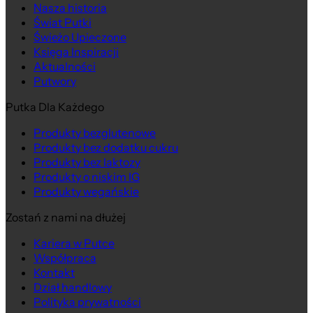
Nasza historia
Świat Putki
Świeżo Upieczone
Księga Inspiracji
Aktualności
Putwory
Putka Dla Każdego
Produkty bezglutenowe
Produkty bez dodatku cukru
Produkty bez laktozy
Produkty o niskim IG
Produkty wegańskie
Zostań z nami na dłużej
Kariera w Putce
Współpraca
Kontakt
Dział handlowy
Polityka prywatności