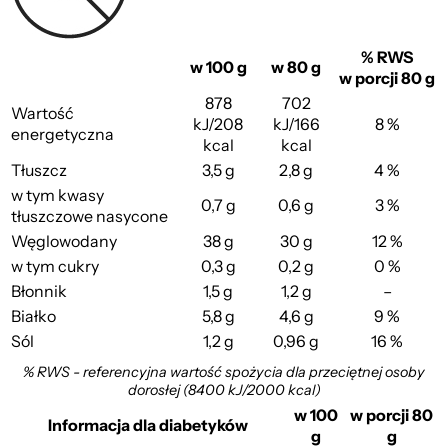
% RWS
w 100 g
w 80 g
w porcji 80 g
878
702
Wartość
kJ/208
kJ/166
8 %
energetyczna
kcal
kcal
z Mozzarellą i Pomidorami
Tłuszcz
3,5 g
2,8 g
4 %
w tym kwasy
0,7 g
0,6 g
3 %
tłuszczowe nasycone
Węglowodany
38 g
30 g
12 %
w tym cukry
0,3 g
0,2 g
0 %
Błonnik
1,5 g
1,2 g
–
Białko
5,8 g
4,6 g
9 %
Sól
1,2 g
0,96 g
16 %
% RWS - referencyjna wartość spożycia dla przeciętnej osoby
dorosłej (8400 kJ/2000 kcal)
w 100
w porcji 80
Informacja dla diabetyków
g
g