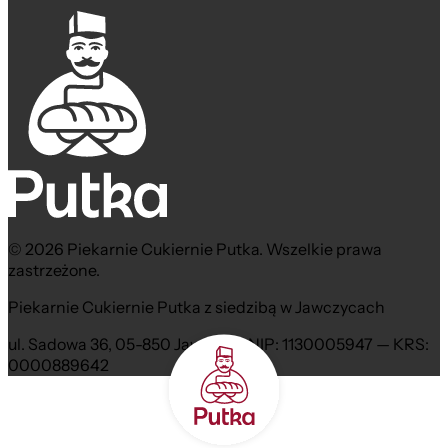
© 2026 Piekarnie Cukiernie Putka. Wszelkie prawa
zastrzeżone.
Piekarnie Cukiernie Putka z siedzibą w Jawczycach
ul. Sadowa 36, 05-850 Jawczyce NIP: 1130005947 — KRS:
0000889642