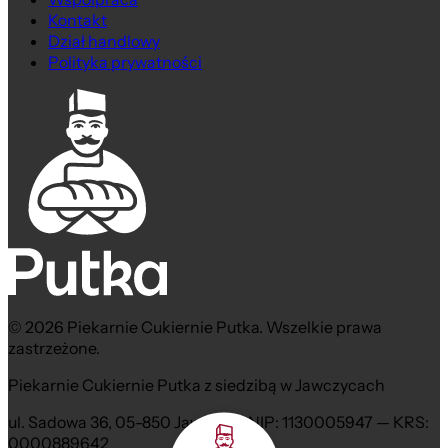
Kontakt
Dział handlowy
Polityka prywatności
© 2026 Piekarnie Cukiernie Putka. Wszelkie prawa
zastrzeżone.
Piekarnie Cukiernie Putka z siedzibą w Jawczycach
ul. Sadowa 36, 05-850 Jawczyce NIP: 1130005947 — KRS:
0000889642