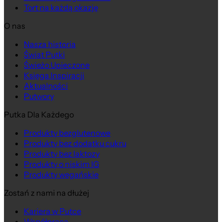
Tort na każdą okazję
O nas
Nasza historia
Świat Putki
Świeżo Upieczone
Księga Inspiracji
Aktualności
Putwory
Putka Dla Każdego
Produkty bezglutenowe
Produkty bez dodatku cukru
Produkty bez laktozy
Produkty o niskim IG
Produkty wegańskie
Zostań z nami na dłużej
Kariera w Putce
Współpraca