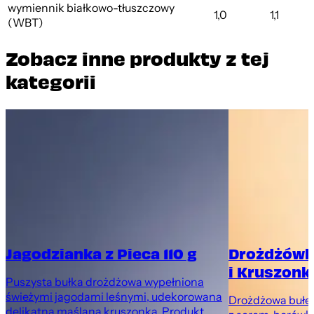
wymiennik białkowo-tłuszczowy
1,0
1,1
(WBT)
Zobacz inne produkty z tej
kategorii
Jagodzianka z Pieca 110 g
Drożdżówk
i Kruszonką
Puszysta bułka drożdżowa wypełniona
świeżymi jagodami leśnymi, udekorowana
Drożdżowa bułec
delikatną maślaną kruszonką. Produkt