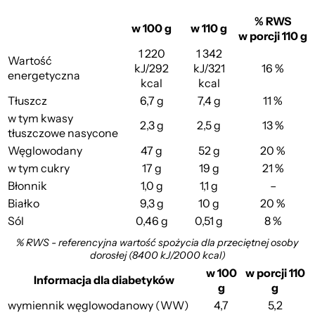
% RWS
w 100 g
w 110 g
w porcji 110 g
1 220
1 342
Wartość
kJ/292
kJ/321
16 %
energetyczna
kcal
kcal
Tłuszcz
6,7 g
7,4 g
11 %
w tym kwasy
2,3 g
2,5 g
13 %
tłuszczowe nasycone
Węglowodany
47 g
52 g
20 %
w tym cukry
17 g
19 g
21 %
Błonnik
1,0 g
1,1 g
–
Białko
9,3 g
10 g
20 %
z Budyniem
Sól
0,46 g
0,51 g
8 %
% RWS - referencyjna wartość spożycia dla przeciętnej osoby
dorosłej (8400 kJ/2000 kcal)
w 100
w porcji 110
Informacja dla diabetyków
g
g
wymiennik węglowodanowy (WW)
4,7
5,2