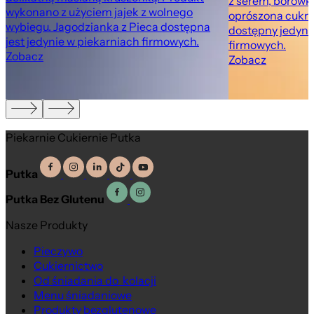
z serem, borówk
wykonano z użyciem jajek z wolnego
oprószona cukr
wybiegu. Jagodzianka z Pieca dostępna
dostępny jedyni
jest jedynie w piekarniach firmowych.
firmowych.
Zobacz
Zobacz
Piekarnie Cukiernie Putka
Putka
Putka Bez Glutenu
Nasze Produkty
Pieczywo
Cukiernictwo
Od śniadania do kolacji
Menu śniadaniowe
Produkty bezglutenowe