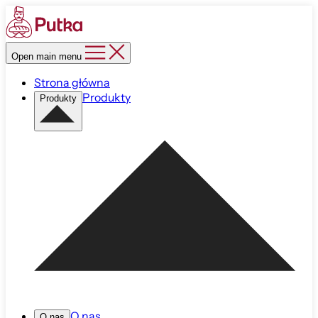
Open main menu
Strona główna
Produkty
Produkty
O nas
O nas