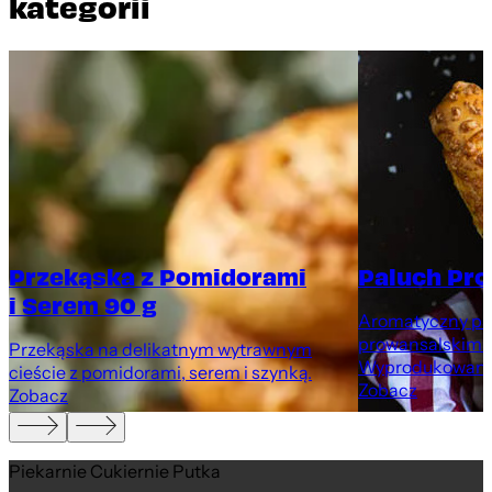
kategorii
Przekąska z Pomidorami
Paluch Pro
i Serem 90 g
Aromatyczny pal
prowansalskimi 
Przekąska na delikatnym wytrawnym
Wyprodukowany 
cieście z pomidorami, serem i szynką.
Zobacz
Zobacz
Piekarnie Cukiernie Putka