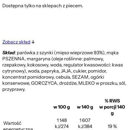
Dostępna tylko na sklepach z piecem.
Zobacz skład
Skład
: parówka z szynki (mięso wieprzowe 93%), mąka
PSZENNA, margaryna (oleje roślinne: palmowy,
rzepakowy, kokosowy, woda, regulator kwasowości: kwas
cytrynowy), woda, papryka, JAJA, cukier, pomidor,
koncentrat pomidorowy, cebula, SEZAM, ogórki
konserwowe, GORCZYCA, drożdże, MLEKO w proszku, sól,
przyprawy.
% RWS
w 100 g
w 140 g
w porcji 140
g
1 148
1 607
Wartość
kJ/274
kJ/384
19 %
energetyczna