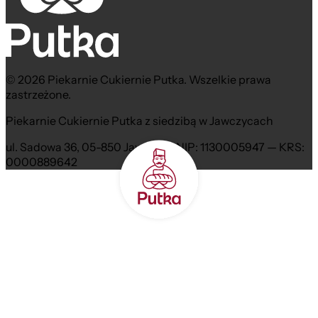
© 2026 Piekarnie Cukiernie Putka. Wszelkie prawa
zastrzeżone.
Piekarnie Cukiernie Putka z siedzibą w Jawczycach
ul. Sadowa 36, 05-850 Jawczyce NIP: 1130005947 — KRS:
0000889642