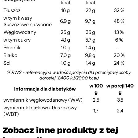
kcal
kcal
Tłuszcz
16 g
22 g
32 %
w tym kwasy
6,9 g
9,7 g
48 %
tłuszczowe nasycone
Węglowodany
25 g
35 g
13 %
w tym cukry
4,1 g
5,7 g
6 %
Błonnik
1,0 g
1,4 g
–
Białko
7,0 g
9,8 g
20 %
Sól
1,0 g
1,4 g
24 %
% RWS - referencyjna wartość spożycia dla przeciętnej osoby
dorosłej (8400 kJ/2000 kcal)
w 100
w porcji 140
Informacja dla diabetyków
g
g
wymiennik węglowodanowy (WW)
2,5
3,5
wymiennik białkowo-tłuszczowy
1,7
2,4
(WBT)
Zobacz inne produkty z tej