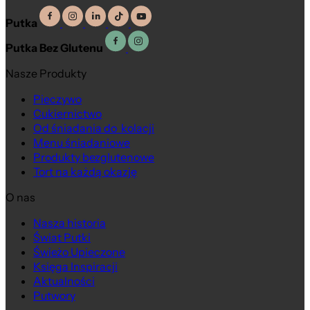
Putka
Putka Bez Glutenu
Nasze Produkty
Pieczywo
Cukiernictwo
Od śniadania do kolacji
Menu śniadaniowe
Produkty bezglutenowe
Tort na każdą okazję
O nas
Nasza historia
Świat Putki
Świeżo Upieczone
Księga Inspiracji
Aktualności
Putwory