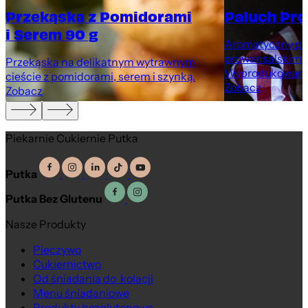
Przekąska z Pomidorami
Paluch Pro
i Serem 90 g
Aromatyczny pal
prowansalskimi 
Przekąska na delikatnym wytrawnym
Wyprodukowany 
cieście z pomidorami, serem i szynką.
Zobacz
Zobacz
Piekarnie Cukiernie Putka
Putka
Putka Bez Glutenu
Nasze Produkty
Pieczywo
Cukiernictwo
Od śniadania do kolacji
Menu śniadaniowe
Produkty bezglutenowe