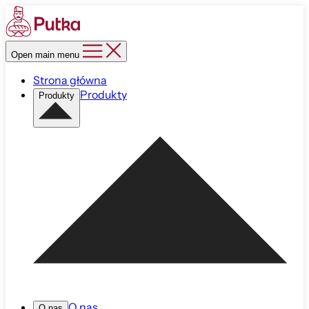
Open main menu
Strona główna
Produkty
Produkty
O nas
O nas