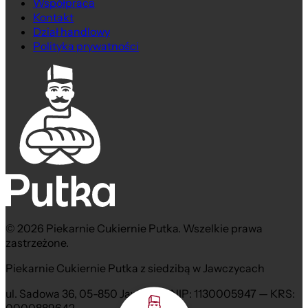
Współpraca
Kontakt
Dział handlowy
Polityka prywatności
© 2026 Piekarnie Cukiernie Putka. Wszelkie prawa
zastrzeżone.
Piekarnie Cukiernie Putka z siedzibą w Jawczycach
ul. Sadowa 36, 05-850 Jawczyce NIP: 1130005947 — KRS: