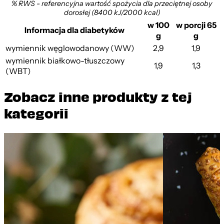
% RWS - referencyjna wartość spożycia dla przeciętnej osoby
dorosłej (8400 kJ/2000 kcal)
w 100
w porcji 65
Informacja dla diabetyków
g
g
wymiennik węglowodanowy (WW)
2,9
1,9
wymiennik białkowo-tłuszczowy
1,9
1,3
(WBT)
Zobacz inne produkty z tej
kategorii