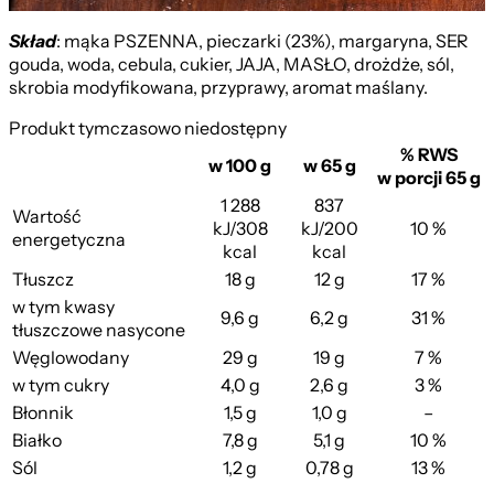
Kisz ze Szpinakiem
Skład
: mąka PSZENNA, pieczarki (23%), margaryna, SER
gouda, woda, cebula, cukier, JAJA, MASŁO, drożdże, sól,
skrobia modyfikowana, przyprawy, aromat maślany.
Produkt tymczasowo niedostępny
% RWS
w 100 g
w 65 g
w porcji 65 g
1 288
837
Wartość
kJ/308
kJ/200
10 %
energetyczna
kcal
kcal
Tłuszcz
18 g
12 g
17 %
w tym kwasy
9,6 g
6,2 g
31 %
tłuszczowe nasycone
Węglowodany
29 g
19 g
7 %
w tym cukry
4,0 g
2,6 g
3 %
Błonnik
1,5 g
1,0 g
–
Białko
7,8 g
5,1 g
10 %
Sól
1,2 g
0,78 g
13 %