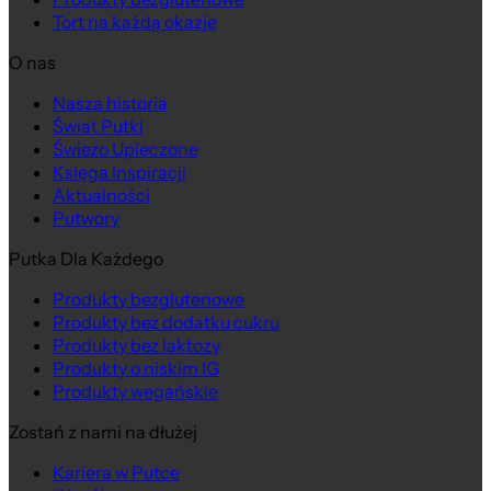
Tort na każdą okazję
O nas
Nasza historia
Świat Putki
Świeżo Upieczone
Księga Inspiracji
Aktualności
Putwory
Putka Dla Każdego
Produkty bezglutenowe
Produkty bez dodatku cukru
Produkty bez laktozy
Produkty o niskim IG
Produkty wegańskie
Zostań z nami na dłużej
Kariera w Putce