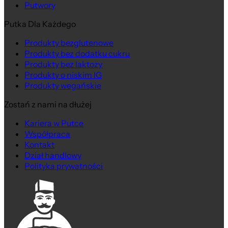
Putwory
Putka Dla Każdego
Produkty bezglutenowe
Produkty bez dodatku cukru
Produkty bez laktozy
Produkty o niskim IG
Produkty wegańskie
Zostań z nami na dłużej
Kariera w Putce
Współpraca
Kontakt
Dział handlowy
Polityka prywatności