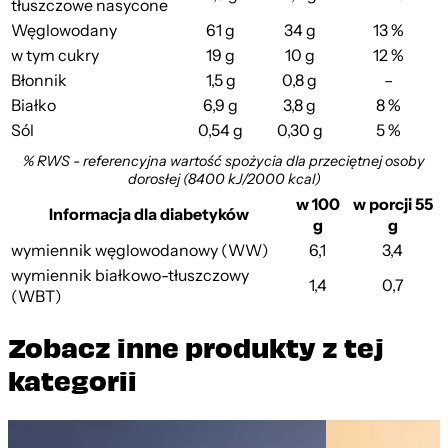
tłuszczowe nasycone
Węglowodany
61 g
34 g
13 %
w tym cukry
19 g
10 g
12 %
Błonnik
1,5 g
0,8 g
–
Białko
6,9 g
3,8 g
8 %
Sól
0,54 g
0,30 g
5 %
% RWS - referencyjna wartość spożycia dla przeciętnej osoby
dorosłej (8400 kJ/2000 kcal)
w 100
w porcji 55
Informacja dla diabetyków
g
g
wymiennik węglowodanowy (WW)
6,1
3,4
wymiennik białkowo-tłuszczowy
1,4
0,7
(WBT)
Zobacz inne produkty z tej
kategorii