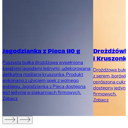
Jagodzianka z Pieca 110 g
Drożdżówk
i Kruszonką
Puszysta bułka drożdżowa wypełniona
świeżymi jagodami leśnymi, udekorowana
Drożdżowa bułec
delikatną maślaną kruszonką. Produkt
z serem, borówk
wykonano z użyciem jajek z wolnego
oprószona cukr
wybiegu. Jagodzianka z Pieca dostępna
dostępny jedyni
jest jedynie w piekarniach firmowych.
firmowych.
Zobacz
Zobacz