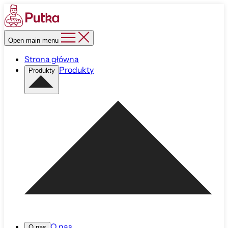
Open main menu
Strona główna
Produkty
Produkty
O nas
O nas