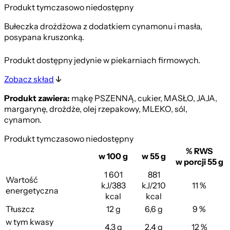
Produkt tymczasowo niedostępny
Bułeczka drożdżowa z dodatkiem cynamonu i masła,
posypana kruszonką.
Produkt dostępny jedynie w piekarniach firmowych.
Zobacz skład
Produkt zawiera:
mąkę PSZENNĄ, cukier, MASŁO, JAJA,
margarynę, drożdże, olej rzepakowy, MLEKO, sól,
cynamon.
Produkt tymczasowo niedostępny
% RWS
w 100 g
w 55 g
w porcji 55 g
1 601
881
Wartość
kJ/383
kJ/210
11 %
energetyczna
kcal
kcal
Tłuszcz
12 g
6,6 g
9 %
w tym kwasy
4,3 g
2,4 g
12 %