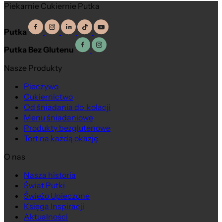
Piekarnie Cukiernie Putka
Putka
Putka Bez Glutenu
Nasze Produkty
Pieczywo
Cukiernictwo
Od śniadania do kolacji
Menu śniadaniowe
Produkty bezglutenowe
Tort na każdą okazję
O nas
Nasza historia
Świat Putki
Świeżo Upieczone
Księga Inspiracji
Aktualności