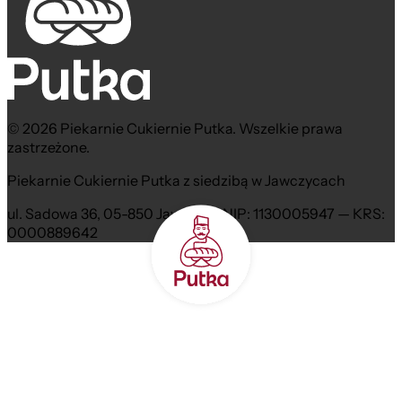
© 2026 Piekarnie Cukiernie Putka. Wszelkie prawa
zastrzeżone.
Piekarnie Cukiernie Putka z siedzibą w Jawczycach
ul. Sadowa 36, 05-850 Jawczyce NIP: 1130005947 — KRS:
0000889642