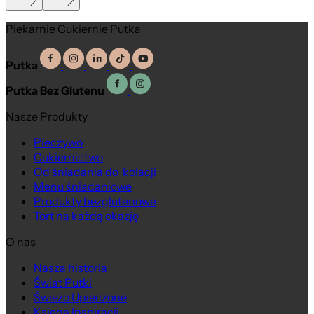
Piekarnie Cukiernie Putka
Putka
Putka Bez Glutenu
Nasze Produkty
Pieczywo
Cukiernictwo
Od śniadania do kolacji
Menu śniadaniowe
Produkty bezglutenowe
Tort na każdą okazję
O nas
Nasza historia
Świat Putki
Na wagę
Świeżo Upieczone
Księga Inspiracji