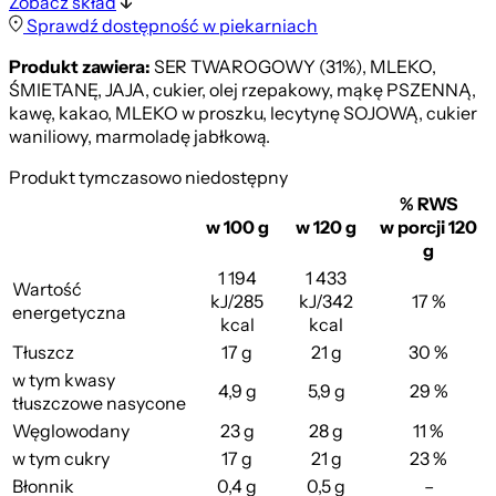
Zobacz skład
Sprawdź dostępność w piekarniach
Produkt zawiera:
SER TWAROGOWY (31%), MLEKO,
ŚMIETANĘ, JAJA, cukier, olej rzepakowy, mąkę PSZENNĄ,
kawę, kakao, MLEKO w proszku, lecytynę SOJOWĄ, cukier
waniliowy, marmoladę jabłkową.
Produkt tymczasowo niedostępny
% RWS
w 100 g
w 120 g
w porcji 120
g
1 194
1 433
Wartość
kJ/285
kJ/342
17 %
energetyczna
kcal
kcal
Tłuszcz
17 g
21 g
30 %
w tym kwasy
4,9 g
5,9 g
29 %
tłuszczowe nasycone
Węglowodany
23 g
28 g
11 %
w tym cukry
17 g
21 g
23 %
Błonnik
0,4 g
0,5 g
–