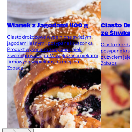
Wianek z Jagodami 400 g
Ciasto D
ze Śliwka
Ciasto drożdżowe wypełnione świeżymi
jagodami leśnymi, posypane kruszonką.
Ciasto drożdżo
Produkt wykonano z użyciem jajek
posypane kru
z wolnego wybiegu. W większości piekarni
z użyciem jaje
firmowych wypiekany na miejscu.
Zobacz
Zobacz