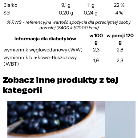
Białko
9,1 g
11 g
22 %
Sól
0,20 g
0,24 g
4 %
% RWS - referencyjna wartość spożycia dla przeciętnej osoby
dorosłej (8400 kJ/2000 kcal)
w 100
w porcji 120
Informacja dla diabetyków
g
g
wymiennik węglowodanowy (WW)
2,3
2,8
wymiennik białkowo-tłuszczowy
1,9
2,3
(WBT)
Zobacz inne produkty z tej
kategorii