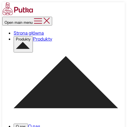
Open main menu
Strona główna
Produkty
Produkty
O nas
O nas