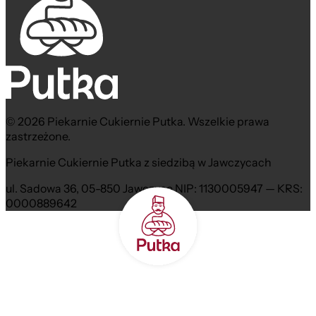
© 2026 Piekarnie Cukiernie Putka. Wszelkie prawa
zastrzeżone.
Piekarnie Cukiernie Putka z siedzibą w Jawczycach
ul. Sadowa 36, 05-850 Jawczyce NIP: 1130005947 — KRS:
0000889642