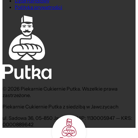
Dział handlowy
Polityka prywatności
© 2026 Piekarnie Cukiernie Putka. Wszelkie prawa
zastrzeżone.
Piekarnie Cukiernie Putka z siedzibą w Jawczycach
ul. Sadowa 36, 05-850 Jawczyce NIP: 1130005947 — KRS:
0000889642