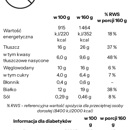
% RWS
w 100 g
w 160 g
w porcji 160 g
915
1 464
Wartość
kJ/220
kJ/352
18 %
energetyczna
kcal
kcal
Tłuszcz
16 g
26 g
37 %
w tym kwasy
6,0 g
9,6 g
48 %
tłuszczowe nasycone
Węglowodany
10 g
16 g
6 %
w tym cukry
4,0 g
6,4 g
7 %
Błonnik
0,4 g
0,6 g
–
Białko
12 g
19 g
38 %
Sól
0,29 g
0,46 g
8 %
% RWS - referencyjna wartość spożycia dla przeciętnej osoby
dorosłej (8400 kJ/2000 kcal)
w 100
w porcji 160
Informacja dla diabetyków
g
g