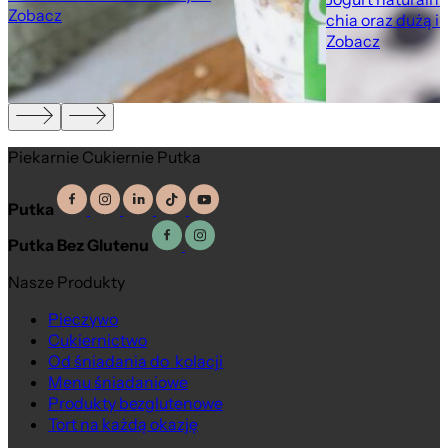
Zobacz
chia oraz dużą i
Zobacz
Piekarnie Cukiernie Putka
Putka
Putka Bez Glutenu
Nasze Produkty
Pieczywo
Cukiernictwo
Od śniadania do kolacji
Menu śniadaniowe
Produkty bezglutenowe
Tort na każdą okazję