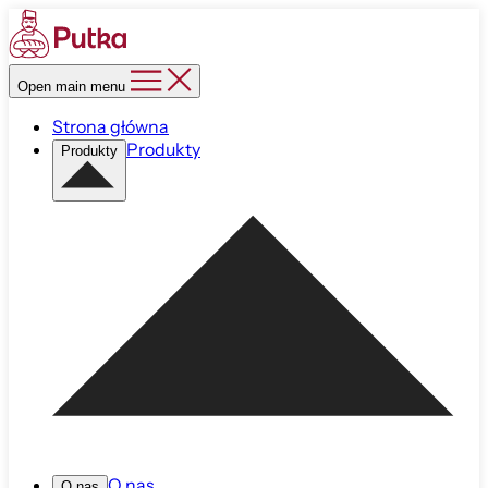
Open main menu
Strona główna
Produkty
Produkty
O nas
O nas