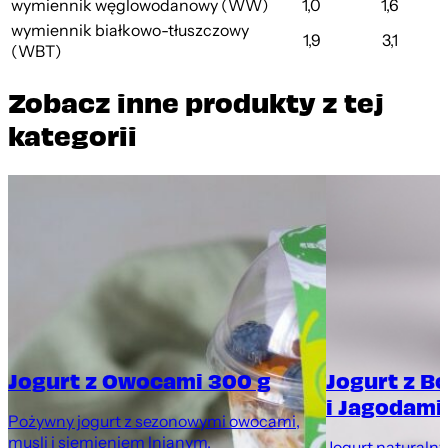
wymiennik węglowodanowy (WW)
1,0
1,6
wymiennik białkowo-tłuszczowy
1,9
3,1
(WBT)
Zobacz inne produkty z tej
kategorii
Jogurt z Owocami 300 g
Jogurt z B
i Jagodami
Pożywny jogurt z sezonowymi owocami,
musli i siemieniem lnianym.
Jogurt naturaln