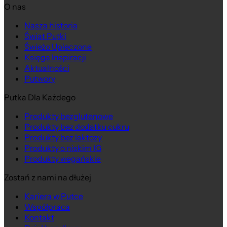
O nas
Nasza historia
Świat Putki
Świeżo Upieczone
Księga Inspiracji
Aktualności
Putwory
Putka Dla Każdego
Produkty bezglutenowe
Produkty bez dodatku cukru
Produkty bez laktozy
Produkty o niskim IG
Produkty wegańskie
Zostań z nami na dłużej
Kariera w Putce
Współpraca
Kontakt