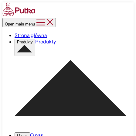
Open main menu
Strona główna
Produkty
Produkty
O nas
O nas