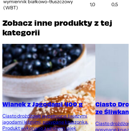
wymiennik białkowo-tłuszczowy
1,0
0,5
(WBT)
Zobacz inne produkty z tej
kategorii
Wianek z Jagodami 400 g
Ciasto Dr
ze Śliwkami
Ciasto drożdżowe wypełnione świeżymi
jagodami leśnymi, posypane kruszonką.
Ciasto drożdżowe
Produkt wykonano z użyciem jajek
posypane krusz