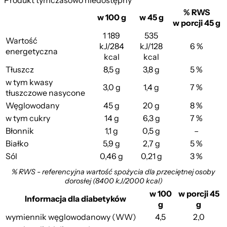
Produkt tymczasowo niedostępny
% RWS
w 100 g
w 45 g
w porcji 45 g
1 189
535
Wartość
kJ/284
kJ/128
6 %
energetyczna
kcal
kcal
Tłuszcz
8,5 g
3,8 g
5 %
w tym kwasy
3,0 g
1,4 g
7 %
tłuszczowe nasycone
Węglowodany
45 g
20 g
8 %
w tym cukry
14 g
6,3 g
7 %
Błonnik
1,1 g
0,5 g
–
Białko
5,9 g
2,7 g
5 %
Sól
0,46 g
0,21 g
3 %
% RWS - referencyjna wartość spożycia dla przeciętnej osoby
dorosłej (8400 kJ/2000 kcal)
w 100
w porcji 45
Informacja dla diabetyków
g
g
wymiennik węglowodanowy (WW)
4,5
2,0