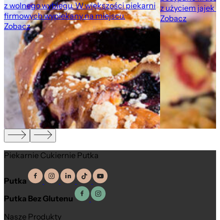
z wolnego wybiegu. W większości piekarni
z użyciem jajek 
firmowych wypiekany na miejscu.
Zobacz
Zobacz
,
Piekarnie Cukiernie Putka
Putka
Putka Bez Glutenu
Nasze Produkty