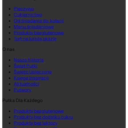
Pieczywo
Cukiernictwo
Od śniadania do kolacji
Menu śniadaniowe
Produkty bezglutenowe
Tort na każdą okazję
O nas
Nasza historia
Na wagę
Świat Putki
Świeżo Upieczone
Księga Inspiracji
Aktualności
Putwory
Putka Dla Każdego
Produkty bezglutenowe
Produkty bez dodatku cukru
Produkty bez laktozy