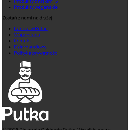
Produkty o niskim IG
Produkty wegańskie
Zostań z nami na dłużej
Kariera w Putce
Współpraca
Kontakt
Dział handlowy
Polityka prywatności
© 2026 Piekarnie Cukiernie Putka. Wszelkie prawa