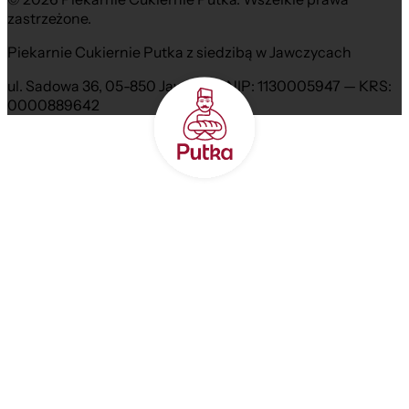
zastrzeżone.
Piekarnie Cukiernie Putka z siedzibą w Jawczycach
ul. Sadowa 36, 05-850 Jawczyce NIP: 1130005947 — KRS:
0000889642