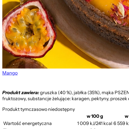
Mango
Produkt zawiera:
gruszka (40 %), jabłka (35%), mąka PSZE
fruktozowy, substancje żelujące: karagen, pektyny, proszek 
Produkt tymczasowo niedostępny
w 100 g
w
Wartość energetyczna
1 009 kJ/241 kcal
6 559 k