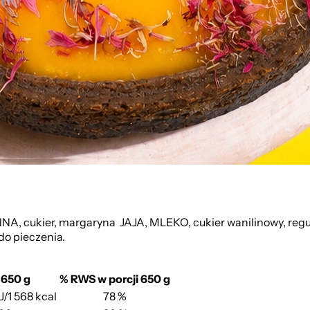
NNA, cukier, margaryna JAJA, MLEKO, cukier wanilinowy, reg
do pieczenia.
 650 g
% RWS w porcji 650 g
J/1 568 kcal
78 %