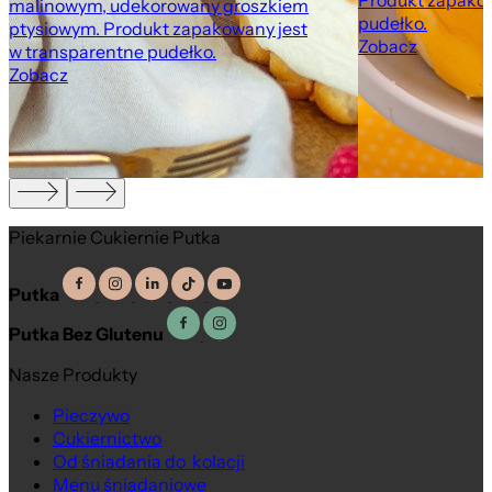
Produkt zapakow
malinowym, udekorowany groszkiem
pudełko.
ptysiowym. Produkt zapakowany jest
Zobacz
w transparentne pudełko.
Zobacz
Piekarnie Cukiernie Putka
Putka
Putka Bez Glutenu
Nasze Produkty
Pieczywo
Cukiernictwo
Od śniadania do kolacji
Menu śniadaniowe