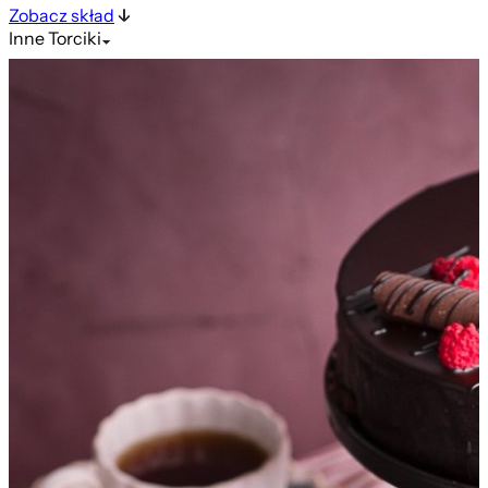
Zobacz skład
Inne
Torciki