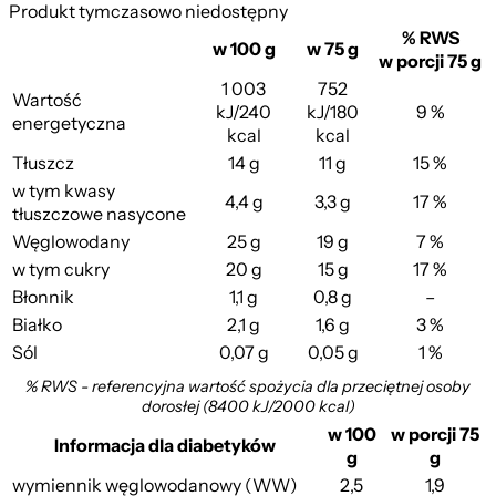
Produkt tymczasowo niedostępny
% RWS
w 100 g
w 75 g
w porcji 75 g
1 003
752
Wartość
kJ/240
kJ/180
9 %
energetyczna
kcal
kcal
Tłuszcz
14 g
11 g
15 %
w tym kwasy
4,4 g
3,3 g
17 %
tłuszczowe nasycone
Węglowodany
25 g
19 g
7 %
w tym cukry
20 g
15 g
17 %
Błonnik
1,1 g
0,8 g
–
Białko
2,1 g
1,6 g
3 %
Sól
0,07 g
0,05 g
1 %
% RWS - referencyjna wartość spożycia dla przeciętnej osoby
dorosłej (8400 kJ/2000 kcal)
w 100
w porcji 75
Informacja dla diabetyków
g
g
wymiennik węglowodanowy (WW)
2,5
1,9