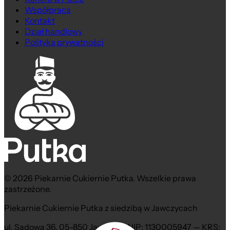
Współpraca
Kontakt
Dział handlowy
Polityka prywatności
© 2026 Piekarnie Cukiernie Putka. Wszelkie prawa
zastrzeżone.
Piekarnie Cukiernie Putka z siedzibą w Jawczycach
ul. Sadowa 36, 05-850 Jawczyce NIP: 1130005947 — KRS: