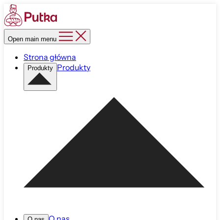
Open main menu
Strona główna
Produkty
Produkty
O nas
O nas