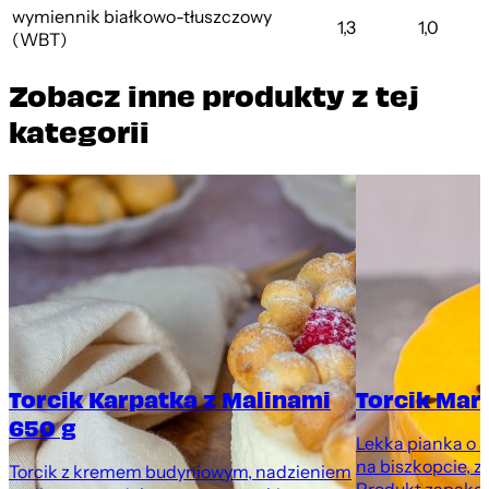
wymiennik białkowo-tłuszczowy
1,3
1,0
(WBT)
Zobacz inne produkty z tej
kategorii
Torcik Karpatka z Malinami
Torcik Mar
650 g
Lekka pianka o 
na biszkopcie, z
Torcik z kremem budyniowym, nadzieniem