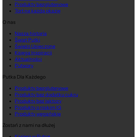
Produkty bezglutenowe
Tort na każdą okazję
O nas
Nasza historia
Świat Putki
Świeżo Upieczone
Księga Inspiracji
Aktualności
Putwory
Putka Dla Każdego
Produkty bezglutenowe
Produkty bez dodatku cukru
Produkty bez laktozy
Produkty o niskim IG
Produkty wegańskie
Zostań z nami na dłużej
Kariera w Putce