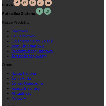
Putka
Putka Bez Glutenu
Nasze Produkty
Pieczywo
Cukiernictwo
Od śniadania do kolacji
Menu śniadaniowe
Produkty bezglutenowe
Tort na każdą okazję
O nas
Nasza historia
Świat Putki
Świeżo Upieczone
Księga Inspiracji
Aktualności
Putwory