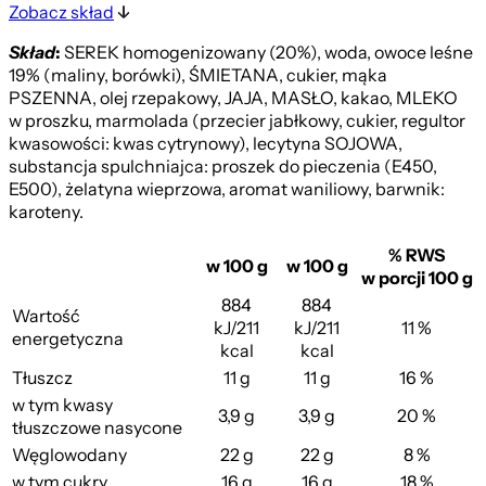
Zobacz skład
Skład
:
SEREK homogenizowany (20%), woda, owoce leśne
19% (maliny, borówki), ŚMIETANA, cukier, mąka
PSZENNA, olej rzepakowy, JAJA, MASŁO, kakao, MLEKO
w proszku, marmolada (przecier jabłkowy, cukier, regultor
kwasowości: kwas cytrynowy), lecytyna SOJOWA,
substancja spulchniajca: proszek do pieczenia (E450,
E500), żelatyna wieprzowa, aromat waniliowy, barwnik:
karoteny.
% RWS
w 100 g
w 100 g
w porcji 100 g
884
884
Wartość
kJ/211
kJ/211
11 %
energetyczna
kcal
kcal
Tłuszcz
11 g
11 g
16 %
w tym kwasy
3,9 g
3,9 g
20 %
tłuszczowe nasycone
Węglowodany
22 g
22 g
8 %
w tym cukry
16 g
16 g
18 %