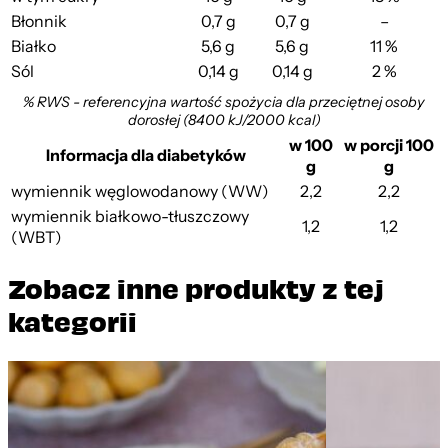
Błonnik
0,7 g
0,7 g
–
Białko
5,6 g
5,6 g
11 %
Sól
0,14 g
0,14 g
2 %
% RWS - referencyjna wartość spożycia dla przeciętnej osoby
dorosłej (8400 kJ/2000 kcal)
w 100
w porcji 100
Informacja dla diabetyków
g
g
wymiennik węglowodanowy (WW)
2,2
2,2
wymiennik białkowo-tłuszczowy
1,2
1,2
(WBT)
Zobacz inne produkty z tej
kategorii