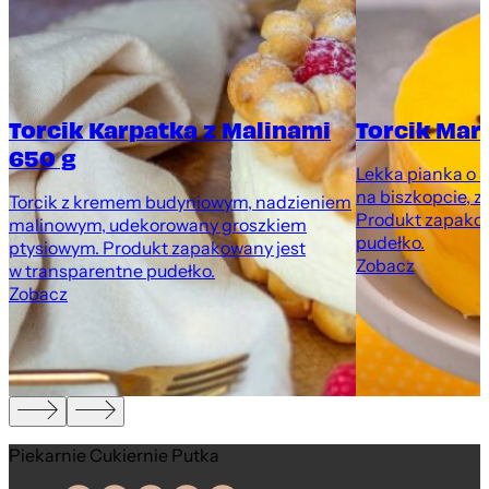
Torcik Karpatka z Malinami
Torcik Mar
650 g
Lekka pianka o 
na biszkopcie, z
Torcik z kremem budyniowym, nadzieniem
Produkt zapakow
malinowym, udekorowany groszkiem
pudełko.
ptysiowym. Produkt zapakowany jest
Zobacz
w transparentne pudełko.
Zobacz
Piekarnie Cukiernie Putka