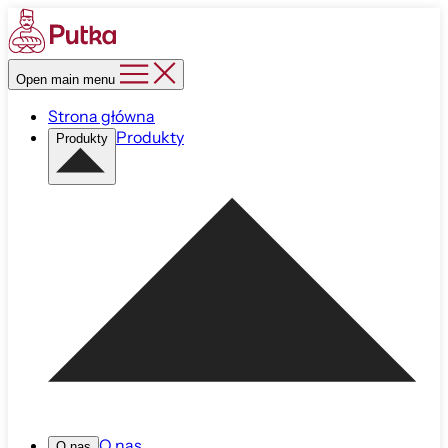
Open main menu
Strona główna
Produkty
Produkty
O nas
O nas