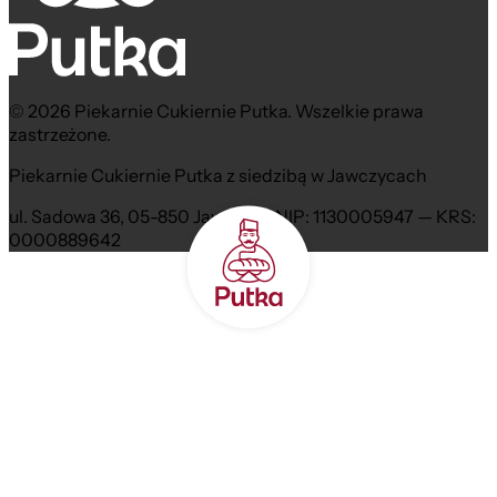
© 2026 Piekarnie Cukiernie Putka. Wszelkie prawa
zastrzeżone.
Piekarnie Cukiernie Putka z siedzibą w Jawczycach
ul. Sadowa 36, 05-850 Jawczyce NIP: 1130005947 — KRS:
0000889642