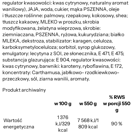
regulator kwasowości: kwas cytrynowy, naturalny aromat
waniliowy), JAJA, woda, cukier, mąka PSZENNA, oleje
i tłuszcze roślinne: palmowy, rzepakowy, kokosowy, shea;
tłuszcz kakaowy, MLEKO w proszku, skrobia
modyfikowana, żelatyna wieprzowa, skrobie:
ziemniaczana, PSZENNA, ryżowa, kukurydziana; białko
MLEKA, dekstroza, stabilizator: karagen, celuloza,
karboksymetyloceluloza; sorbitol, syrop glukozowy,
emulgatory: lecytyna z SOI, ze słonecznika, E 471, E 475;
substancja glazurująca: E 904, regulator kwasowości:
kwas cytrynowy, barwniki: karoteny, ryboflawina, E 172,
koncentraty: Carthamusa, jabłkowo- rzodkiewkowo-
przeczkowy, sól, ziarna wanilii, aromaty.
Produkt archiwalny
% RWS
w 100 g
w 550 g
w porcji 550
g
1 376
Wartość
7 568 kJ/1
kJ/329
90 %
energetyczna
809 kcal
kcal