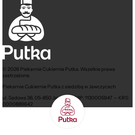
© 2026 Piekarnie Cukiernie Putka. Wszelkie prawa
zastrzeżone.
Piekarnie Cukiernie Putka z siedzibą w Jawczycach
ul. Sadowa 36, 05-850 Jawczyce NIP: 1130005947 — KRS:
0000889642