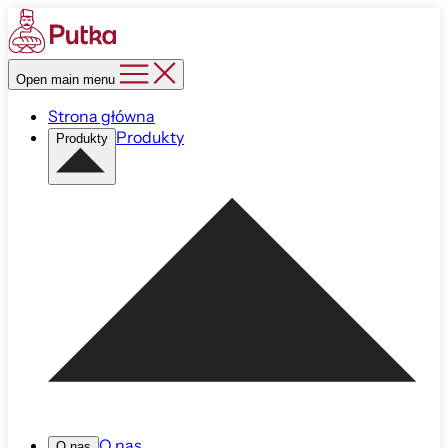
Open main menu
Strona główna
Produkty
Produkty
O nas
O nas