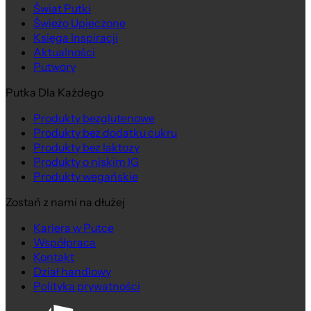
Świat Putki
Świeżo Upieczone
Księga Inspiracji
Aktualności
Putwory
Putka Dla Każdego
Produkty bezglutenowe
Produkty bez dodatku cukru
Produkty bez laktozy
Produkty o niskim IG
Produkty wegańskie
Zostań z nami na dłużej
Kariera w Putce
Współpraca
Kontakt
Dział handlowy
Polityka prywatności