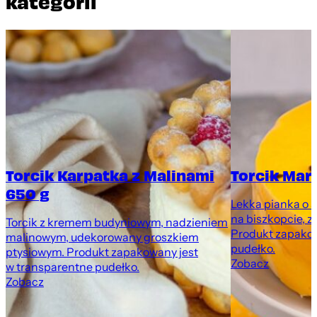
kategorii
Torcik Karpatka z Malinami
Torcik Mar
650 g
Lekka pianka o 
na biszkopcie, z
Torcik z kremem budyniowym, nadzieniem
Produkt zapakow
malinowym, udekorowany groszkiem
pudełko.
ptysiowym. Produkt zapakowany jest
Zobacz
w transparentne pudełko.
Zobacz