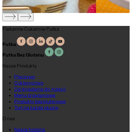
Piekarnie Cukiernie Putka
Putka
Putka Bez Glutenu
Nasze Produkty
Pieczywo
Cukiernictwo
Od śniadania do kolacji
Menu śniadaniowe
Produkty bezglutenowe
Tort na każdą okazję
O nas
Nasza historia