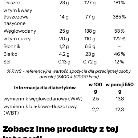
Tłuszcz
23 g
127 g
181 %
w tym kwasy
tłuszczowe
14 g
77 g
385 %
nasycone
Węglowodany
25 g
138 g
53 %
w tym cukry
20 g
110 g
122 %
Błonnik
1,2 g
6,6 g
–
Białko
4,2 g
23 g
46 %
Sól
0,13 g
0,72 g
12 %
% RWS - referencyjna wartość spożycia dla przeciętnej osoby
dorosłej (8400 kJ/2000 kcal)
w 100
w porcji 550
Informacja dla diabetyków
g
g
wymiennik węglowodanowy (WW)
2,5
13,8
wymiennik białkowo-tłuszczowy
2,2
12,3
(WBT)
Zobacz inne produkty z tej