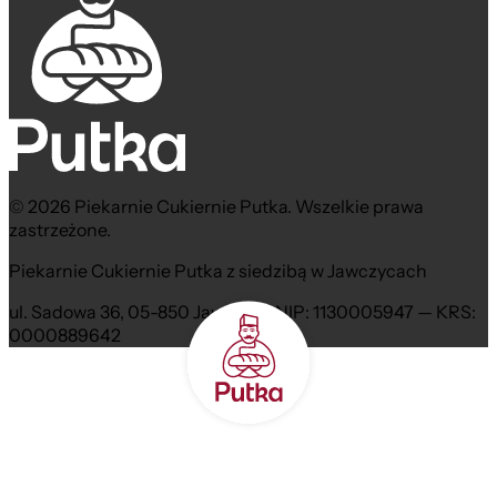
© 2026 Piekarnie Cukiernie Putka. Wszelkie prawa
zastrzeżone.
Piekarnie Cukiernie Putka z siedzibą w Jawczycach
ul. Sadowa 36, 05-850 Jawczyce NIP: 1130005947 — KRS:
0000889642