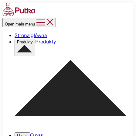
Open main menu
Strona główna
Produkty
Produkty
O nas
O nas