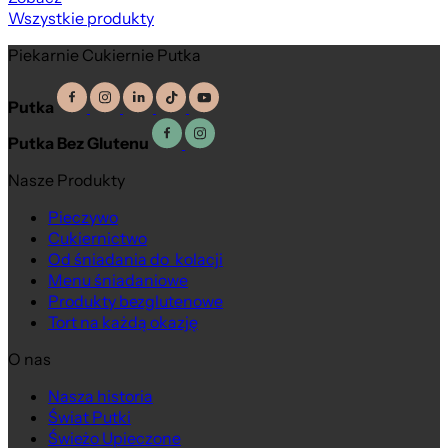
Wszystkie produkty
Piekarnie Cukiernie Putka
Putka
Putka Bez Glutenu
Nasze Produkty
Pieczywo
Cukiernictwo
Od śniadania do kolacji
Menu śniadaniowe
Produkty bezglutenowe
Tort na każdą okazję
O nas
Nasza historia
Świat Putki
Świeżo Upieczone