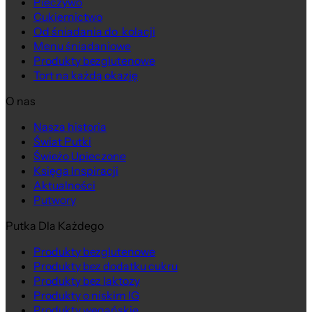
Pieczywo
Cukiernictwo
Od śniadania do kolacji
Menu śniadaniowe
Produkty bezglutenowe
Tort na każdą okazję
O nas
Nasza historia
Świat Putki
Świeżo Upieczone
Księga Inspiracji
Aktualności
Putwory
Putka Dla Każdego
Produkty bezglutenowe
Produkty bez dodatku cukru
Produkty bez laktozy
Produkty o niskim IG
Produkty wegańskie