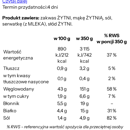
Czytaj dalej
Termin przydatności:
4 dni
Produkt zawiera:
zakwas ŻYTNI, mąkę ŻYTNIĄ, sól,
serwatkę (z MLEKA), słód ŻYTNI.
% RWS
w 100 g
w 350 g
w porcji 350 g
890
3 115
Wartość
kJ/212
kJ/742
37 %
energetyczna
kcal
kcal
Tłuszcz
0,9 g
3,2 g
5 %
w tym kwasy
0,1 g
0,4 g
2 %
tłuszczowe nasycone
Węglowodany
43 g
151 g
58 %
w tym cukry
1,9 g
6,6 g
7 %
Błonnik
5,5 g
19 g
–
Białko
4,4 g
15 g
31 %
Sól
1,4 g
4,9 g
82 %
% RWS - referencyjna wartość spożycia dla przeciętnej osoby