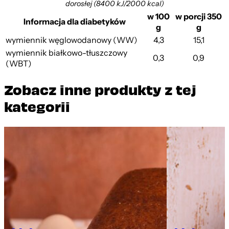
dorosłej (8400 kJ/2000 kcal)
w 100
w porcji 350
Informacja dla diabetyków
g
g
wymiennik węglowodanowy (WW)
4,3
15,1
wymiennik białkowo-tłuszczowy
0,3
0,9
(WBT)
Zobacz inne produkty z tej
kategorii