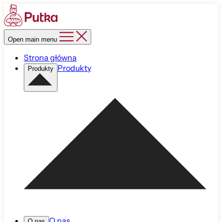
Open main menu
Strona główna
Produkty
Produkty
O nas
O nas