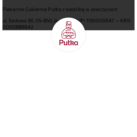
Piekarnie Cukiernie Putka z siedzibą w Jawczycach
ul. Sadowa 36, 05-850 Jawczyce NIP: 1130005947 — KRS:
0000889642