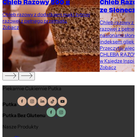
Chleb Razowy 500 g
Chleb Raz
ze Słonecz
Chleb razowy z dodatkiem mąki żytniej
razowej z pełnego przemiału.
Chleb razowy z 
Zobacz
razowej z pełne
nasionami słone
indeksem gliekm
Przeczytaj więce
CHLEBA RAZOW
w Księdze Inspir
Zobacz
Piekarnie Cukiernie Putka
Putka
Putka Bez Glutenu
Nasze Produkty