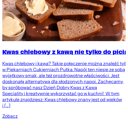
Kwas chlebowy z kawą nie tylko do picia
Kwas chlebowy i kawa? Takie połączenie można znaleźć tyl
w Piekarniach Cukierniach Putka. Napój ten niesie ze sobą
wyjątkowy smak, ale też prozdrowotne właściwości. Jest
doskonałą alternatywą dla słodzonych napoi. Zachęcamy,
by spróbować nasz Dzień Dobry Kwas z Kawą
Speciality i kreatywnie wykorzystać go w kuchni! W tym
artykule znajdziesz: Kwas chlebowy znany jest od wieków
i […]
Zobacz