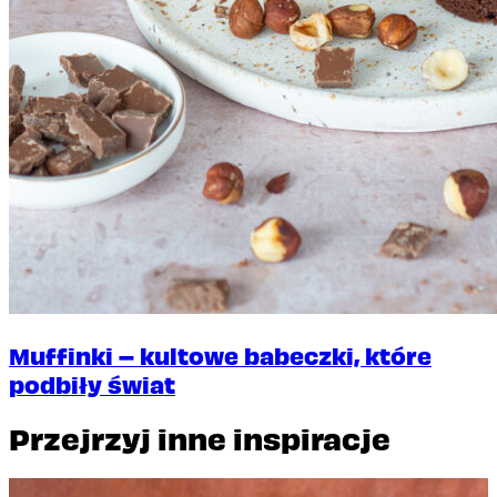
Muffinki – kultowe babeczki, które
podbiły świat
Przejrzyj inne inspiracje