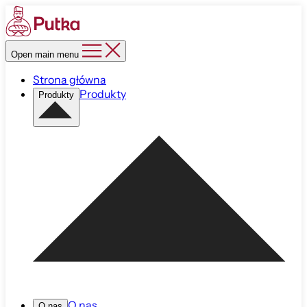
Open main menu
Strona główna
Produkty
Produkty
O nas
O nas