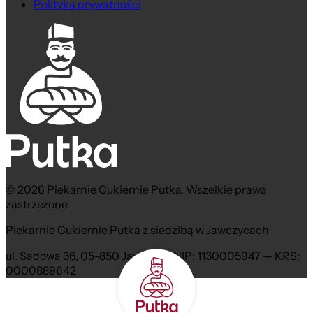
Polityka prywatności
© 2026 Piekarnie Cukiernie Putka. Wszelkie prawa
zastrzeżone.
Piekarnie Cukiernie Putka z siedzibą w Jawczycach
ul. Sadowa 36, 05-850 Jawczyce NIP: 1130005947 — KRS:
0000889642