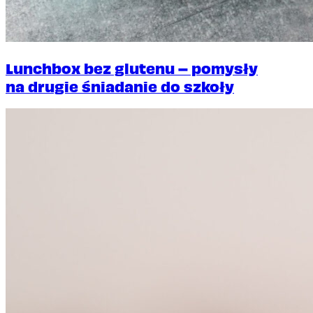
Lunchbox bez glutenu – pomysły
na drugie śniadanie do szkoły