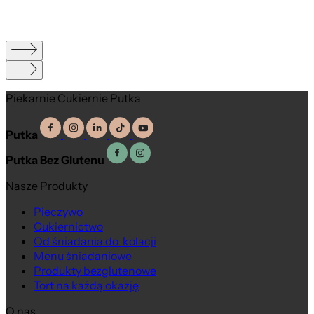
Piekarnie Cukiernie Putka
Putka
Putka Bez Glutenu
Nasze Produkty
Pieczywo
Cukiernictwo
Od śniadania do kolacji
Menu śniadaniowe
Produkty bezglutenowe
Tort na każdą okazję
O nas