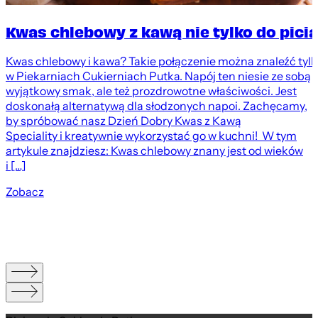
Kwas chlebowy z kawą nie tylko do picia
Kwas chlebowy i kawa? Takie połączenie można znaleźć tyl
w Piekarniach Cukierniach Putka. Napój ten niesie ze sobą
wyjątkowy smak, ale też prozdrowotne właściwości. Jest
doskonałą alternatywą dla słodzonych napoi. Zachęcamy,
by spróbować nasz Dzień Dobry Kwas z Kawą
Speciality i kreatywnie wykorzystać go w kuchni! W tym
artykule znajdziesz: Kwas chlebowy znany jest od wieków
i […]
Zobacz