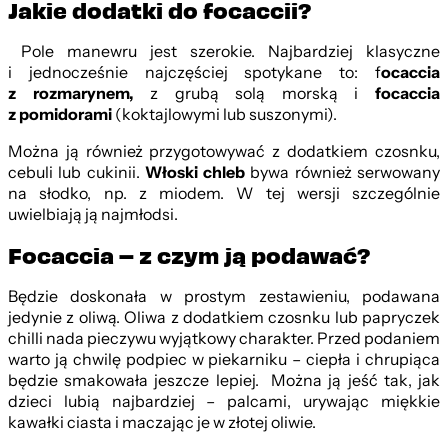
Jakie dodatki do focaccii?
Pole manewru jest szerokie. Najbardziej klasyczne
i jednocześnie najczęściej spotykane to: f
ocaccia
z rozmarynem,
z grubą solą morską i
f
ocaccia
z pomidorami
(koktajlowymi lub suszonymi).
Można ją również przygotowywać z dodatkiem czosnku,
cebuli lub cukinii.
W
łoski chleb
bywa również serwowany
na słodko, np. z miodem. W tej wersji szczególnie
uwielbiają ją najmłodsi.
Focaccia – z czym ją podawać?
Będzie doskonała w prostym zestawieniu, podawana
jedynie z oliwą. Oliwa z dodatkiem czosnku lub papryczek
chilli nada pieczywu wyjątkowy charakter. Przed podaniem
warto ją chwilę podpiec w piekarniku – ciepła i chrupiąca
będzie smakowała jeszcze lepiej. Można ją jeść tak, jak
dzieci lubią najbardziej – palcami, urywając miękkie
kawałki ciasta i maczając je w złotej oliwie.