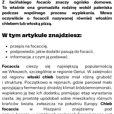
Z ł
aci
ńskiego
focacio
znaczy ognisko domowe.
To właśnie ona gromadziła rodzinę wokół paleniska
podczas wsp
ó
lnego procesu wypiekania. Mowa
oczywiście o f
ocaccii
nazywanej r
ó
wnież
w
łoskim
chlebem lub włoską
pizz
ą.
W tym artykule znajdziesz:
przepis na focaccię,
podpowiedzi, jakie dodatki pasują do focacii,
informacje, z czym ją podawać.
Focaccia
cieszy się największą popularnością
we Włoszech, szczególnie w regionie Genui. W zależności
od regionu
w
łoski chleb
będzie miał różną grubość
i strukturę. Początkowo w rejonach, gdzie panował mało
sprzyjający fermentacji drożdży klimat śródziemnomorski,
wypiekano ją bez ich dodatku, pomijając etap wyrastania
ciasta. Jej prostotę upodobali sobie mieszkańcy różnych
krańców świata, zwłaszcza na południu Europy.
Chleb
f
ocaccia
w Hiszpanii znajdziemy pod