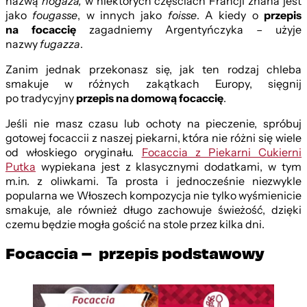
nazwą
hogaza,
w niektórych częściach Francji znana jest
jako
fougasse
, w innych jako
foisse
. A kiedy o
przepis
na f
ocacci
ę
zagadniemy Argentyńczyka – użyje
nazwy
fugazza
.
Zanim jednak przekonasz się, jak ten rodzaj chleba
smakuje w różnych zakątkach Europy, sięgnij
po tradycyjny
przepis na domową f
ocaccię
.
Jeśli nie masz czasu lub ochoty na pieczenie, spróbuj
gotowej focaccii z naszej piekarni, która nie różni się wiele
od włoskiego oryginału.
Focaccia z Piekarni Cukierni
Putka
wypiekana jest z klasycznymi dodatkami, w tym
m.in. z oliwkami. Ta prosta i jednocześnie niezwykle
popularna we Włoszech kompozycja nie tylko wyśmienicie
smakuje, ale również długo zachowuje świeżość, dzięki
czemu będzie mogła gościć na stole przez kilka dni.
Focaccia – przepis podstawowy