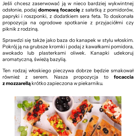
Jeśli chcesz zaserwować ją w nieco bardziej wykwintnej
odsłonie, podaj
domową f
ocacci
ę
z sałatką z pomidorów,
papryki i roszponki, z dodatkiem sera feta. To doskonała
propozycja na ogrodowe spotkanie z przyjaciółmi czy
piknik z rodziną.
Sprawdzi się także jako baza do kanapek w stylu włoskim.
Pokrój ją na grubsze kromki i podaj z kawałkami pomidora,
awokado lub plasterkami oliwek. Kanapki udekoruj
aromatyczną, świeżą bazylią.
Ten rodzaj włoskiego pieczywa dobrze będzie smakował
również z serem. Nasza propozycja to
focaccia
z mozzarell
ą
krótko zapieczona w piekarniku.