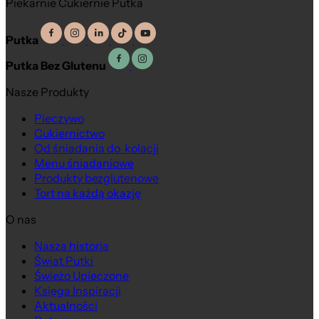
Piekarnie Cukiernie Putka
Putka
Putka Bez Glutenu
Nasze Produkty
Pieczywo
Cukiernictwo
Od śniadania do kolacji
Menu śniadaniowe
Produkty bezglutenowe
Tort na każdą okazję
O nas
Nasza historia
Świat Putki
Świeżo Upieczone
Księga Inspiracji
Aktualności