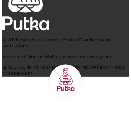
© 2026 Piekarnie Cukiernie Putka. Wszelkie prawa
zastrzeżone.
Piekarnie Cukiernie Putka z siedzibą w Jawczycach
ul. Sadowa 36, 05-850 Jawczyce NIP: 1130005947 — KRS:
0000889642