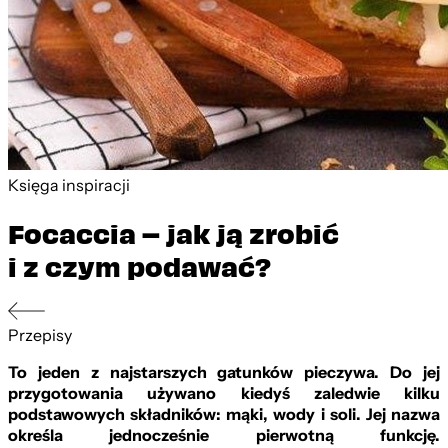
Księga inspiracji
Focaccia – jak ją zrobić
i z czym podawać?
Przepisy
To jeden z najstarszych gatunk
ó
w pieczywa. Do jej
przygotowania używano kiedyś zaledwie kilku
podstawowych składnik
ó
w: m
ąki, wody i soli. Jej nazwa
określa jednocześnie pierwotną funkcję.