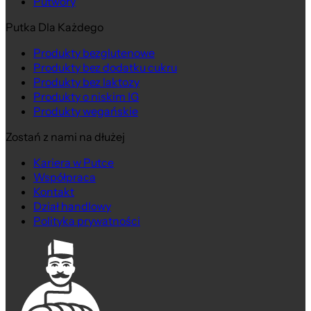
Putwory
Putka Dla Każdego
Produkty bezglutenowe
Produkty bez dodatku cukru
Produkty bez laktozy
Produkty o niskim IG
Produkty wegańskie
Zostań z nami na dłużej
Kariera w Putce
Współpraca
Kontakt
Dział handlowy
Polityka prywatności