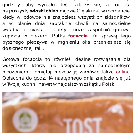
godziny, aby wyrosło. Jeśli zdarzy się, że ochota
na puszysty
w
łoski chleb
najdzie Cię akurat w momencie,
kiedy w lodówce nie znajdziesz wszystkich składników,
a w planie dnia zabraknie chwili na samodzielne
wyrabianie ciasta – apetyt może zaspokoić gotowa,
kupiona w piekarni Putka
focaccia
. Za sprawą tego
pysznego pieczywa w mgnieniu oka przeniesiesz się
do słonecznej Italii.
Gotowa focaccia to również idealne rozwiązanie dla
wszystkich, którzy nie przepadają za samodzielnym
pieczeniem. Pamiętaj, możesz ją zamówić także
online
.
Opłacona do godz. 14 następnego dnia znajdzie się już
w Twojej kuchni, nawet w najdalszym zakątku Polski!