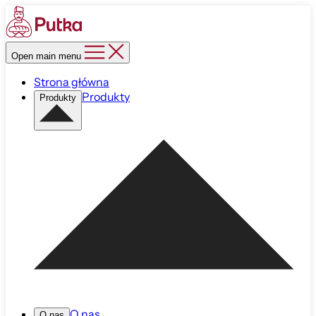
Open main menu
Strona główna
Produkty
Produkty
O nas
O nas