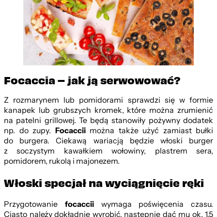
Focaccia – jak ją serwowować?
Z rozmarynem lub pomidorami sprawdzi się w formie
kanapek lub grubszych kromek, które można zrumienić
na patelni grillowej. Te będą stanowiły pożywny dodatek
np. do zupy.
Focaccii
można także użyć zamiast bułki
do burgera. Ciekawą wariacją będzie włoski burger
z soczystym kawałkiem wołowiny, plastrem sera,
pomidorem, rukolą i majonezem.
Włoski specjał na wyciągnięcie ręki
Przygotowanie
focaccii
wymaga poświęcenia czasu.
Ciasto należy dokładnie wyrobić, następnie dać mu ok. 1,5