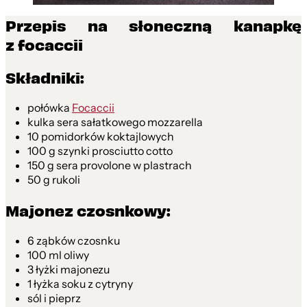
Przepis na słoneczną kanapkę
z focaccii
Składniki:
połówka
Focaccii
kulka sera sałatkowego mozzarella
10 pomidorków koktajlowych
100 g szynki prosciutto cotto
150 g sera provolone w plastrach
50 g rukoli
Majonez czosnkowy:
6 ząbków czosnku
100 ml oliwy
3 łyżki majonezu
1 łyżka soku z cytryny
sól i pieprz