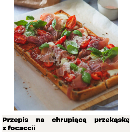
Przepis na chrupiącą przekąskę
z focaccii