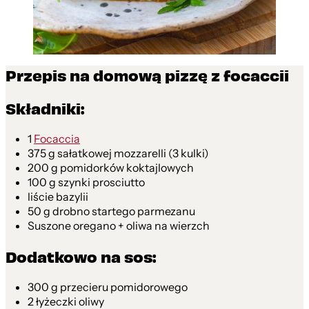
Przepis na domową pizzę z focaccii
Składniki:
1
Focaccia
375 g sałatkowej mozzarelli (3 kulki)
200 g pomidorków koktajlowych
100 g szynki prosciutto
liście bazylii
50 g drobno startego parmezanu
Suszone oregano + oliwa na wierzch
Dodatkowo na sos:
300 g przecieru pomidorowego
2 łyżeczki oliwy