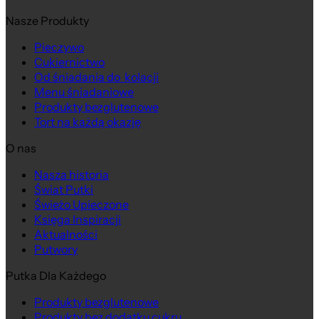
Nasze Produkty
Pieczywo
Cukiernictwo
Od śniadania do kolacji
Menu śniadaniowe
Produkty bezglutenowe
Tort na każdą okazję
O nas
Nasza historia
Świat Putki
Świeżo Upieczone
Księga Inspiracji
Aktualności
Putwory
Putka Dla Każdego
Produkty bezglutenowe
Produkty bez dodatku cukru