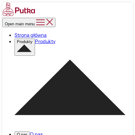
Open main menu
Strona główna
Produkty
Produkty
O nas
O nas