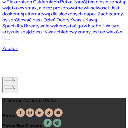
w Piekarniach Cukierniach Putka. Napój ten niesie ze sobą
wyjątkowy smak, ale też prozdrowotne właściwości. Jest
doskonałą alternatywą dla słodzonych napoi. Zachęcamy,
by spróbować nasz Dzień Dobry Kwas z Kawą
Speciality i kreatywnie wykorzystać go w kuchni! W tym
artykule znajdziesz: Kwas chlebowy znany jest od wieków
i […]
Zobacz
Piekarnie Cukiernie Putka
Putka
Putka Bez Glutenu