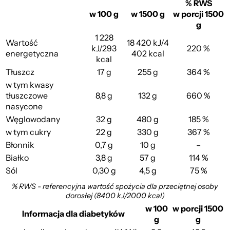
% RWS
w 100 g
w 1500 g
w porcji 1500
g
1 228
Wartość
18 420 kJ/4
kJ/293
220 %
energetyczna
402 kcal
kcal
Tłuszcz
17 g
255 g
364 %
w tym kwasy
tłuszczowe
8,8 g
132 g
660 %
nasycone
Węglowodany
32 g
480 g
185 %
w tym cukry
22 g
330 g
367 %
Błonnik
0,7 g
10 g
–
Białko
3,8 g
57 g
114 %
Sól
0,30 g
4,5 g
75 %
% RWS - referencyjna wartość spożycia dla przeciętnej osoby
dorosłej (8400 kJ/2000 kcal)
w 100
w porcji 1500
Informacja dla diabetyków
g
g