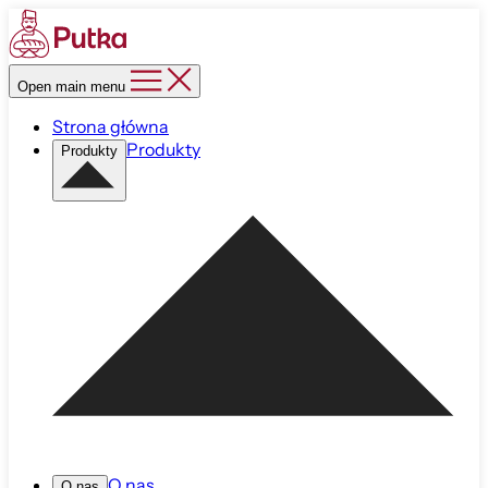
Open main menu
Strona główna
Produkty
Produkty
O nas
O nas