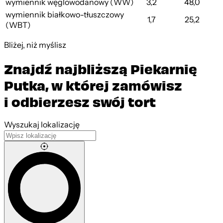
wymiennik węglowodanowy (WW)
3,2
48,0
wymiennik białkowo-tłuszczowy
1,7
25,2
(WBT)
Bliżej, niż myślisz
Znajdź najbliższą Piekarnię
Putka, w której zamówisz
i odbierzesz swój tort
Leaflet
|
©
OpenStreetMap
contributors
Wyszukaj lokalizację