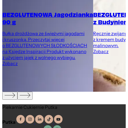
BEZGLUTENOWA Jagodzianka
BEZGLUTEN
90 g
z Budyniem
Bułka drożdżowa ze świeżymi jagodami
Ręcznie zwijany
i kruszonką. Przeczytaj więcej
z kremem budyn
o BEZGLUTENOWYCH SŁODKOŚCIACH
malinowym.
na Księdze Inspiracji Produkt wykonano
Zobacz
z użyciem jajek z wolnego wybiegu.
Zobacz
Piekarnie Cukiernie Putka
Putka