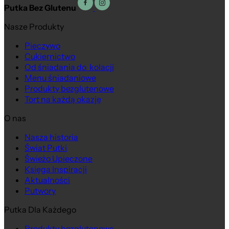
Putka Bez Glutenu
Nasze Produkty
Pieczywo
Cukiernictwo
Od śniadania do kolacji
Menu śniadaniowe
Produkty bezglutenowe
Tort na każdą okazję
O nas
Nasza historia
Świat Putki
Świeżo Upieczone
Księga Inspiracji
Aktualności
Putwory
Putka Dla Każdego
Produkty bezglutenowe