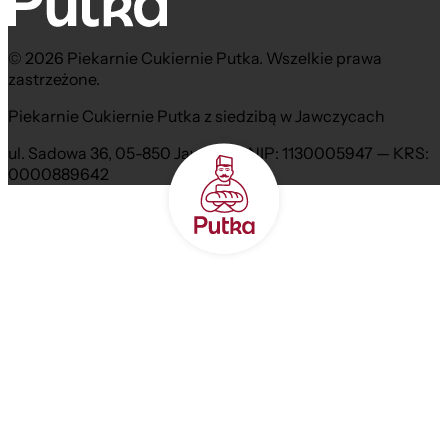
© 2026 Piekarnie Cukiernie Putka. Wszelkie prawa
zastrzeżone.
Piekarnie Cukiernie Putka z siedzibą w Jawczycach
ul. Sadowa 36, 05-850 Jawczyce NIP: 1130005947 — KRS:
0000889642