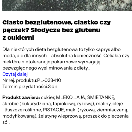
Ciasto bezglutenowe, ciastko czy
pączek? Słodycze bez glutenu
z cukierni
Dla niektórych dieta bezglutenowa to tylko kaprys albo
moda, ale dla innych – absolutna konieczność. Celiakia czy
niektóre nietolerancje pokarmowe wymagają
bezwzględnego wyeliminowania z diety...
Czytaj dalej
Nr rej. produktu:
PL-033-110
Termin przydatności:
3 dni
Produkt zawiera:
cukier, MLEKO, JAJA, ŚMIETANKĘ,
skrobie (kukurydzianą, tapiokową, ryżową), maliny, oleje
i tłuszcze roślinne, PISTACJE, mąki (ryżową, ziemniaczaną,
modyfikowaną), żelatynę wieprzową, proszek do pieczenia,
sól.