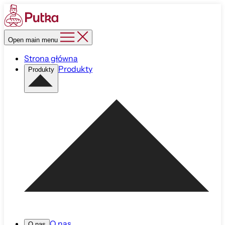
Open main menu
Strona główna
Produkty
Produkty
O nas
O nas