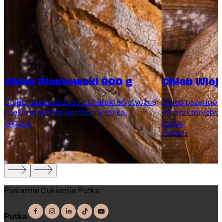
Chleb Piastowski 900 g
Chleb Wiej
Chleb pszenno-żytni z charakterystyczną
Chleb pszenno-ż
spękaną skórką, oprószony mąką.
i charakterystyc
Zobacz
mąką.
Zobacz
Piekarnie Cukiernie Putka
Putka