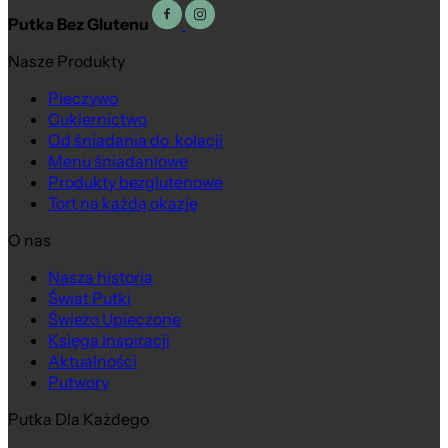
Putka Bez Glutenu
Nasze Produkty
Pieczywo
Cukiernictwo
Na wagę
Od śniadania do kolacji
Menu śniadaniowe
Produkty bezglutenowe
Tort na każdą okazję
O nas
Nasza historia
Świat Putki
Świeżo Upieczone
Księga Inspiracji
Aktualności
Putwory
Putka Dla Każdego