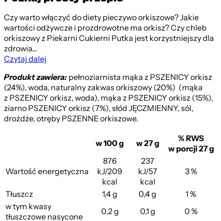
Czy warto włączyć do diety pieczywo orkiszowe? Jakie
wartości odżywcze i prozdrowotne ma orkisz? Czy chleb
orkiszowy z Piekarni Cukierni Putka jest korzystniejszy dla
zdrowia...
Czytaj dalej
Produkt zawiera:
pełnoziarnista mąka z PSZENICY orkisz
(24%), woda, naturalny zakwas orkiszowy (20%) (mąka
z PSZENICY orkisz, woda), mąka z PSZENICY orkisz (15%),
ziarno PSZENICY orkisz (7%), słód JĘCZMIENNY, sól,
drożdże, otręby PSZENNE orkiszowe.
% RWS
w 100 g
w 27 g
w porcji 27 g
876
237
Wartość energetyczna
kJ/209
kJ/57
3 %
kcal
kcal
Tłuszcz
1,4 g
0,4 g
1 %
w tym kwasy
0,2 g
0,1 g
0 %
tłuszczowe nasycone