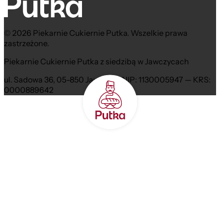
© 2026 Piekarnie Cukiernie Putka. Wszelkie prawa
zastrzeżone.
Piekarnie Cukiernie Putka z siedzibą w Jawczycach
ul. Sadowa 36, 05-850 Jawczyce NIP: 1130005947 — KRS:
0000889642