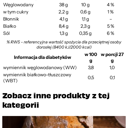
Węglowodany
38 g
10 g
4 %
w tym cukry
2,2 g
0,6 g
1 %
Błonnik
4,1 g
1,1 g
–
Białko
8,4 g
2,3 g
5 %
Sól
1,3 g
0,35 g
6 %
% RWS - referencyjna wartość spożycia dla przeciętnej osoby
dorosłej (8400 kJ/2000 kcal)
w 100
w porcji 27
Informacja dla diabetyków
g
g
wymiennik węglowodanowy (WW)
3,8
1,0
wymiennik białkowo-tłuszczowy
0,5
0,1
(WBT)
Zobacz inne produkty z tej
kategorii