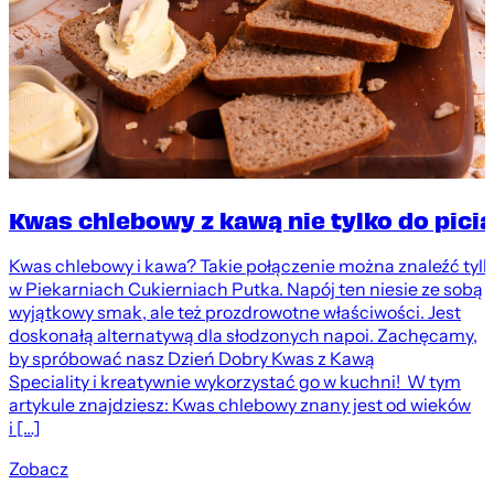
Kwas chlebowy z kawą nie tylko do picia
Kwas chlebowy i kawa? Takie połączenie można znaleźć tyl
w Piekarniach Cukierniach Putka. Napój ten niesie ze sobą
wyjątkowy smak, ale też prozdrowotne właściwości. Jest
doskonałą alternatywą dla słodzonych napoi. Zachęcamy,
by spróbować nasz Dzień Dobry Kwas z Kawą
Speciality i kreatywnie wykorzystać go w kuchni! W tym
artykule znajdziesz: Kwas chlebowy znany jest od wieków
i […]
Zobacz