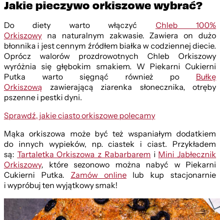
Jakie pieczywo orkiszowe wybrać?
Do diety warto włączyć
Chleb 100%
Orkiszowy
na naturalnym zakwasie. Zawiera on dużo
błonnika i jest cennym źródłem białka w codziennej diecie.
Oprócz walorów prozdrowotnych Chleb Orkiszowy
wyróżnia się głębokim smakiem. W Piekarni Cukierni
Putka warto sięgnąć również po
Bułkę
Orkiszową
zawierającą ziarenka słonecznika, otręby
pszenne i pestki dyni.
Sprawdź, jakie ciasto orkiszowe polecamy
Mąka orkiszowa może być też wspaniałym dodatkiem
do innych wypieków, np. ciastek i ciast. Przykładem
są:
Tartaletka Orkiszowa z Rabarbarem
i
Mini Jabłecznik
Orkiszowy
, które sezonowo można nabyć w Piekarni
Cukierni Putka.
Zamów online
lub kup stacjonarnie
i wypróbuj ten wyjątkowy smak!