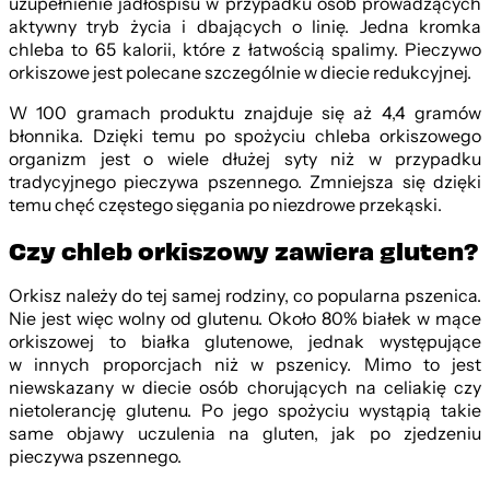
uzupełnienie jadłospisu w przypadku osób prowadzących
aktywny tryb życia i dbających o linię. Jedna kromka
chleba to 65 kalorii, które z łatwością spalimy. Pieczywo
orkiszowe jest polecane szczególnie w diecie redukcyjnej.
W 100 gramach produktu znajduje się aż 4,4 gramów
błonnika. Dzięki temu po spożyciu chleba orkiszowego
organizm jest o wiele dłużej syty niż w przypadku
tradycyjnego pieczywa pszennego. Zmniejsza się dzięki
temu chęć częstego sięgania po niezdrowe przekąski.
Czy chleb orkiszowy zawiera gluten?
Orkisz należy do tej samej rodziny, co popularna pszenica.
Nie jest więc wolny od glutenu. Około 80% białek w mące
orkiszowej to białka glutenowe, jednak występujące
w innych proporcjach niż w pszenicy. Mimo to jest
niewskazany w diecie osób chorujących na celiakię czy
nietolerancję glutenu. Po jego spożyciu wystąpią takie
same objawy uczulenia na gluten, jak po zjedzeniu
pieczywa pszennego.