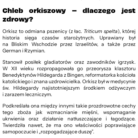
Chleb orkiszowy – dlaczego jest
zdrowy?
Orkisz to odmiana pszenicy (z łac.
Triticum spelta
), której
historia sięga czasów starożytnych. Uprawiany był
na Bliskim Wschodzie przez Izraelitów, a także przez
German i Rzymian.
Stanowił posiłek gladiatorów oraz zawodników igrzysk.
W XII wieku rozpropagowała go przeorysza klasztoru
Benedyktynów Hildegarda z Bingen, reformatorka kościoła
katolickiego i znana uzdrowicielka. Orkisz był w medycynie
św. Hildegardy najistotniejszym środkiem odżywczym
i zarazem leczniczym.
Podkreślała ona między innymi takie prozdrowotne cechy
tego zboża jak wzmacnianie mięśni, wspomaganie
ukrwienia oraz działanie natłuszczające i łagodzące.
Twierdziła nawet, że ma ono właściwości poprawiające
samopoczucie i „rozpogadzające duszę”.