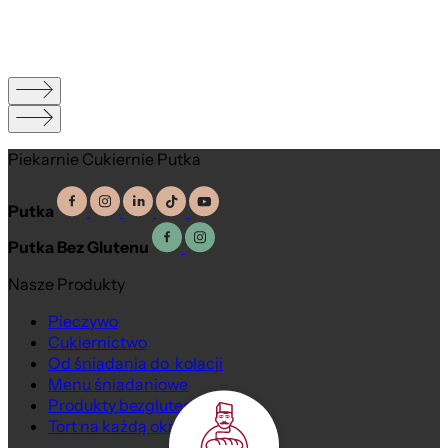
Piekarnie Cukiernie Putka
Putka
Putka Bez Glutenu
Nasze Produkty
Pieczywo
Cukiernictwo
Od śniadania do kolacji
Menu śniadaniowe
Produkty bezglutenowe
Tort na każdą okazję