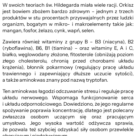
W swoich teoriach św. Hildegarda miała wiele racji. Orkisz
jest bowiem zbożem bardzo zdrowym – jednym z trzech
produktów w stu procentach przyswajalnych przez ludzki
organizm, bogatym w mikro- i makroelementy takie jak:
mangan, fosfor, żelazo, cynk, wapń, selen.
Zawiera również witaminy z grupy B – B3 (niacyna), B2
(ryboflawina), B6, B1 (tiamina) – oraz witaminy E, A i C,
białko, węglowodany złożone, fitosterole (obniżają poziom
złego cholesterolu, chronią przed chorobami układu
krążenia), błonnik pokarmowy (regulujący pracę układu
trawiennego i zapewniający dłuższe uczucie sytości),
a także aminokwas znany pod nazwą tryptofan.
Ten aminokwas łagodzi odczuwanie stresu i reguluje pracę
układu nerwowego. Wspomaga funkcjonowanie serca
i układu odpornościowego. Dowiedziono, że jego regularne
spożywanie poprawia koncentrację, dlatego jest polecany
zwłaszcza osobom uczącym się oraz pracującym
umysłowo. Jego wysoka wartość odżywcza sprawia,
że pozwala też szybciej odzyskać siły osobom przewlekle
chorującym i niedożywionym.