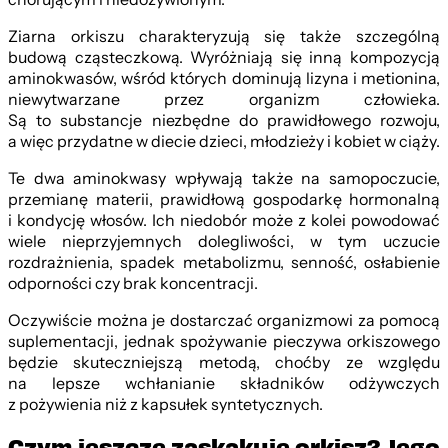
Ziarna orkiszu charakteryzują się także szczególną
budową cząsteczkową. Wyróżniają się inną kompozycją
aminokwasów, wśród których dominują lizyna i metionina,
niewytwarzane przez organizm człowieka.
Są to substancje niezbędne do prawidłowego rozwoju,
a więc przydatne w diecie dzieci, młodzieży i kobiet w ciąży.
Te dwa aminokwasy wpływają także na samopoczucie,
przemianę materii, prawidłową gospodarkę hormonalną
i kondycję włosów. Ich niedobór może z kolei powodować
wiele nieprzyjemnych dolegliwości, w tym uczucie
rozdrażnienia, spadek metabolizmu, senność, osłabienie
odporności czy brak koncentracji.
Oczywiście można je dostarczać organizmowi za pomocą
suplementacji, jednak spożywanie pieczywa orkiszowego
będzie skuteczniejszą metodą, choćby ze względu
na lepsze wchłanianie składników odżywczych
z pożywienia niż z kapsułek syntetycznych.
Czym jeszcze zaskakuje orkisz? Jego