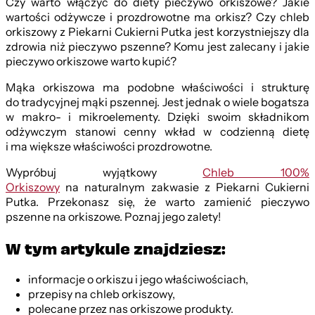
Czy warto włączyć do diety pieczywo orkiszowe? Jakie
wartości odżywcze i prozdrowotne ma orkisz? Czy chleb
orkiszowy z Piekarni Cukierni Putka jest korzystniejszy dla
zdrowia niż pieczywo pszenne? Komu jest zalecany i jakie
pieczywo orkiszowe warto kupić?
Mąka orkiszowa ma podobne właściwości i strukturę
do tradycyjnej mąki pszennej. Jest jednak o wiele bogatsza
w makro- i mikroelementy. Dzięki swoim składnikom
odżywczym stanowi cenny wkład w codzienną dietę
i ma większe właściwości prozdrowotne.
Wypróbuj wyjątkowy
Chleb 100%
Orkiszowy
na naturalnym zakwasie z Piekarni Cukierni
Putka. Przekonasz się, że warto zamienić pieczywo
pszenne na orkiszowe. Poznaj jego zalety!
W tym artykule znajdziesz:
informacje o orkiszu i jego właściwościach,
przepisy na chleb orkiszowy,
polecane przez nas orkiszowe produkty.