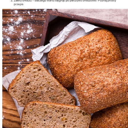
Zalety orkiszu – dlaczego warto sięgnąć po pieczywo orkiszowe? Poznaj prosty
przepis