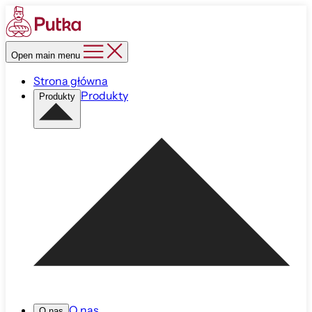
Open main menu
Strona główna
Produkty
Produkty
O nas
O nas