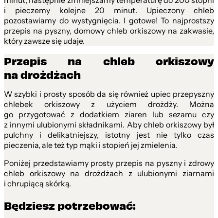
minut, następnie zmniejszamy temperaturę do 200 stopni
i pieczemy kolejne 20 minut. Upieczony chleb
pozostawiamy do wystygnięcia. I gotowe! To najprostszy
przepis na pyszny, domowy chleb orkiszowy na zakwasie,
który zawsze się udaje.
Przepis na chleb orkiszowy
na drożdżach
W szybki i prosty sposób da się również upiec przepyszny
chlebek orkiszowy z użyciem drożdży. Można
go przygotować z dodatkiem ziaren lub sezamu czy
z innymi ulubionymi składnikami. Aby chleb orkiszowy był
pulchny i delikatniejszy, istotny jest nie tylko czas
pieczenia, ale też typ mąki i stopień jej zmielenia.
Poniżej przedstawiamy prosty przepis na pyszny i zdrowy
chleb orkiszowy na drożdżach z ulubionymi ziarnami
i chrupiącą skórką.
Będziesz potrzebować: