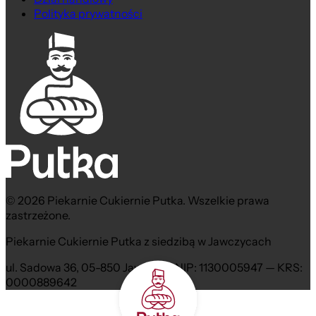
Polityka prywatności
© 2026 Piekarnie Cukiernie Putka. Wszelkie prawa
zastrzeżone.
Piekarnie Cukiernie Putka z siedzibą w Jawczycach
ul. Sadowa 36, 05-850 Jawczyce NIP: 1130005947 — KRS:
0000889642