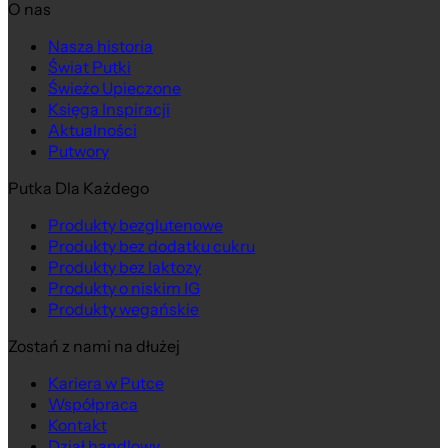
O nas
Nasza historia
Świat Putki
Świeżo Upieczone
Księga Inspiracji
Aktualności
Putwory
Putka Dla Każdego
Produkty bezglutenowe
Produkty bez dodatku cukru
Produkty bez laktozy
Produkty o niskim IG
Produkty wegańskie
Zostań z nami na dłużej
Kariera w Putce
Współpraca
Kontakt
Dział handlowy