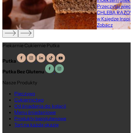
indeksem gliekm
Przeczytaj więce
CHLEBA RAZOW
w Księdze Inspir
Zobacz
Piekarnie Cukiernie Putka
Putka
Putka Bez Glutenu
Nasze Produkty
Pieczywo
Cukiernictwo
Od śniadania do kolacji
Menu śniadaniowe
Produkty bezglutenowe
Tort na każdą okazję