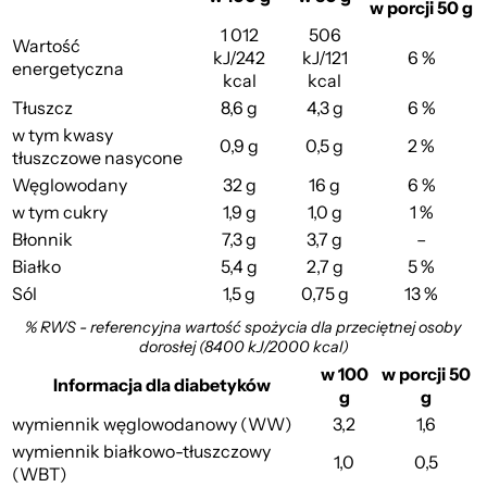
w porcji 50 g
1 012
506
Wartość
kJ/242
kJ/121
6 %
energetyczna
kcal
kcal
Tłuszcz
8,6 g
4,3 g
6 %
w tym kwasy
0,9 g
0,5 g
2 %
tłuszczowe nasycone
Węglowodany
32 g
16 g
6 %
w tym cukry
1,9 g
1,0 g
1 %
Błonnik
7,3 g
3,7 g
–
Białko
5,4 g
2,7 g
5 %
Sól
1,5 g
0,75 g
13 %
% RWS - referencyjna wartość spożycia dla przeciętnej osoby
dorosłej (8400 kJ/2000 kcal)
w 100
w porcji 50
Informacja dla diabetyków
g
g
wymiennik węglowodanowy (WW)
3,2
1,6
wymiennik białkowo-tłuszczowy
1,0
0,5
(WBT)