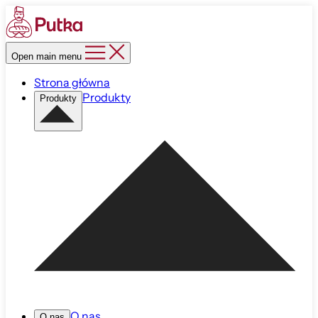
Open main menu
Strona główna
Produkty
Produkty
O nas
O nas