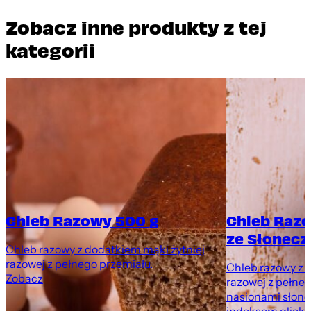
Zobacz inne produkty z tej
kategorii
Chleb Razowy 500 g
Chleb Raz
ze Słonecz
Chleb razowy z dodatkiem mąki żytniej
razowej z pełnego przemiału.
Chleb razowy z 
Zobacz
razowej z pełne
nasionami słone