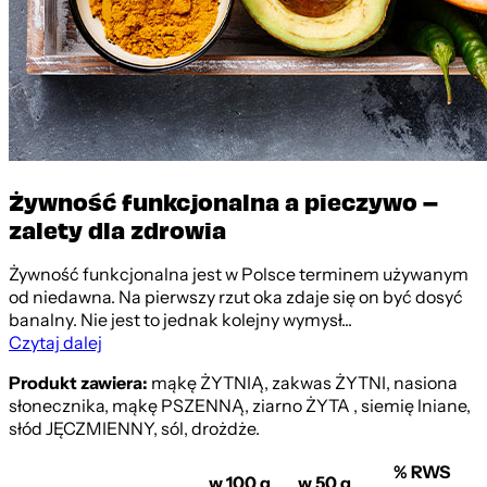
Żywność funkcjonalna a pieczywo –
zalety dla zdrowia
Żywność funkcjonalna jest w Polsce terminem używanym
od niedawna. Na pierwszy rzut oka zdaje się on być dosyć
banalny. Nie jest to jednak kolejny wymysł...
Czytaj dalej
Produkt zawiera:
mąkę ŻYTNIĄ, zakwas ŻYTNI, nasiona
słonecznika, mąkę PSZENNĄ, ziarno ŻYTA , siemię lniane,
słód JĘCZMIENNY, sól, drożdże.
% RWS
w 100 g
w 50 g