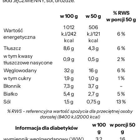
słód JĘCZMIENNY, sól, drożdże.
% RWS
w 100 g
w 50 g
w porcji 50 g
1 012
506
Wartość
kJ/242
kJ/121
6 %
energetyczna
kcal
kcal
Tłuszcz
8,6 g
4,3 g
6 %
w tym kwasy
0,9 g
0,5 g
2 %
tłuszczowe nasycone
Węglowodany
32 g
16 g
6 %
w tym cukry
1,9 g
1,0 g
1 %
Błonnik
7,3 g
3,7 g
–
Białko
5,4 g
2,7 g
5 %
Sól
1,5 g
0,75 g
13 %
% RWS - referencyjna wartość spożycia dla przeciętnej osoby
dorosłej (8400 kJ/2000 kcal)
w 100
w porcji 50
Informacja dla diabetyków
g
g
wymiennik węglowodanowy (WW)
3,2
1,6