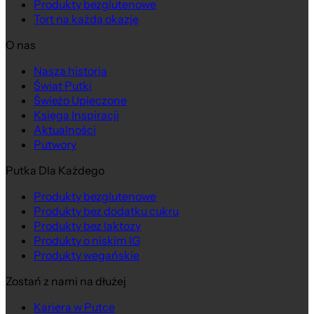
Produkty bezglutenowe
Tort na każdą okazję
O nas
Nasza historia
Świat Putki
Świeżo Upieczone
Księga Inspiracji
Aktualności
Putwory
Putka Dla Każdego
Produkty bezglutenowe
Produkty bez dodatku cukru
Produkty bez laktozy
Produkty o niskim IG
Produkty wegańskie
Zostań z nami na dłużej
Kariera w Putce