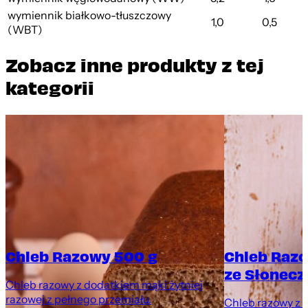
wymiennik białkowo-tłuszczowy
1,0
0,5
(WBT)
Zobacz inne produkty z tej
kategorii
Chleb Razowy 500 g
Chleb Raz
ze Słonecz
Chleb razowy z dodatkiem mąki żytniej
razowej z pełnego przemiału.
Chleb razowy z 