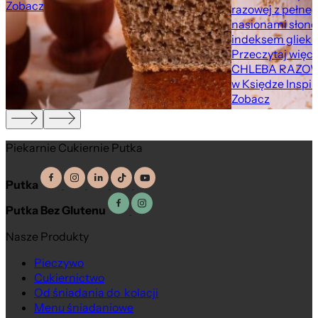
Zobacz
razowej z pełne
nasionami słone
indeksem gliekm
Przeczytaj więce
CHLEBA RAZOW
w Księdze Inspir
Zobacz
Piekarnie Cukiernie Putka
Putka
Putka Bez Glutenu
Nasze Produkty
Pieczywo
Cukiernictwo
Od śniadania do kolacji
Menu śniadaniowe