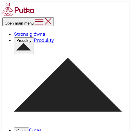
Open main menu
Strona główna
Produkty
Produkty
O nas
O nas