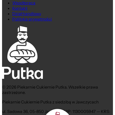
Współpraca
Kontakt
Dział handlowy
Polityka prywatności
© 2026 Piekarnie Cukiernie Putka. Wszelkie prawa
zastrzeżone.
Piekarnie Cukiernie Putka z siedzibą w Jawczycach
ul. Sadowa 36, 05-850 Jawczyce NIP: 1130005947 — KRS: