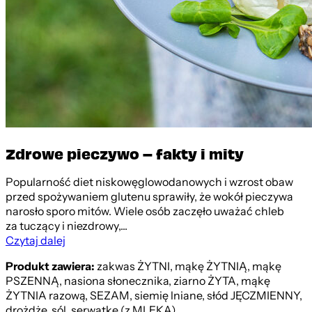
Zdrowe pieczywo – fakty i mity
Popularność diet niskowęglowodanowych i wzrost obaw
przed spożywaniem glutenu sprawiły, że wokół pieczywa
narosło sporo mitów. Wiele osób zaczęło uważać chleb
za tuczący i niezdrowy,...
Czytaj dalej
Produkt zawiera:
zakwas ŻYTNI, mąkę ŻYTNIĄ, mąkę
PSZENNĄ, nasiona słonecznika, ziarno ŻYTA, mąkę
ŻYTNIA razową, SEZAM, siemię lniane, słód JĘCZMIENNY,
drożdże, sól, serwatkę (z MLEKA).