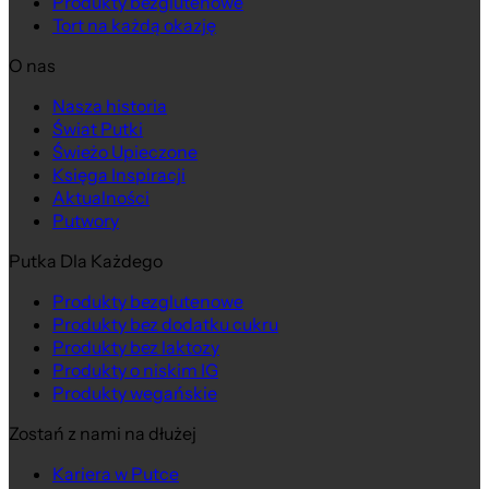
Produkty bezglutenowe
Tort na każdą okazję
O nas
Nasza historia
Świat Putki
Świeżo Upieczone
Księga Inspiracji
Aktualności
Putwory
Putka Dla Każdego
Produkty bezglutenowe
Produkty bez dodatku cukru
Produkty bez laktozy
Produkty o niskim IG
Produkty wegańskie
Zostań z nami na dłużej
Kariera w Putce