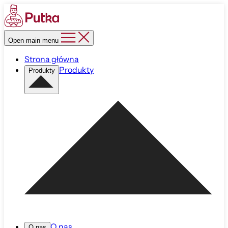
Open main menu
Strona główna
Produkty
Produkty
O nas
O nas