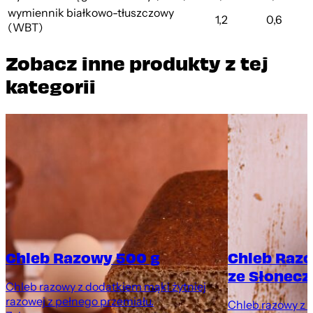
wymiennik białkowo-tłuszczowy
1,2
0,6
(WBT)
Zobacz inne produkty z tej
kategorii
Chleb Razowy 500 g
Chleb Raz
ze Słonecz
Chleb razowy z dodatkiem mąki żytniej
razowej z pełnego przemiału.
Chleb razowy z 