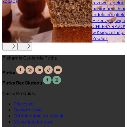
Zobacz
razowej z pełne
nasionami słone
indeksem gliekm
Przeczytaj więce
CHLEBA RAZOW
w Księdze Inspir
Zobacz
Piekarnie Cukiernie Putka
Putka
Putka Bez Glutenu
Nasze Produkty
Pieczywo
Cukiernictwo
Od śniadania do kolacji
Menu śniadaniowe