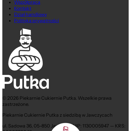
Współpraca
Kontakt
Dział handlowy
Polityka prywatności
© 2026 Piekarnie Cukiernie Putka. Wszelkie prawa
zastrzeżone.
Piekarnie Cukiernie Putka z siedzibą w Jawczycach
ul. Sadowa 36, 05-850 Jawczyce NIP: 1130005947 — KRS: