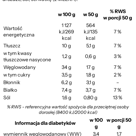
% RWS
w 100 g
w 50 g
w porcji 50 g
1 127
564
Wartość
kJ/269
kJ/135
7 %
energetyczna
kcal
kcal
Tłuszcz
10 g
5,1 g
7 %
w tym kwasy
1,2 g
0,6 g
3 %
tłuszczowe nasycone
Węglowodany
34 g
17 g
7 %
w tym cukry
3,5 g
1,8 g
2 %
Błonnik
6,2 g
3,1 g
–
Białko
7,4 g
3,7 g
7 %
Sól
1,6 g
0,80 g
13 %
% RWS - referencyjna wartość spożycia dla przeciętnej osoby
dorosłej (8400 kJ/2000 kcal)
w 100
w porcji 50
Informacja dla diabetyków
g
g
wymiennik węglowodanowy (WW)
3,4
1,7