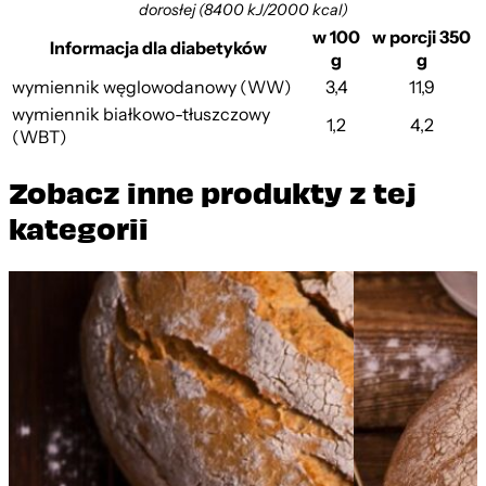
dorosłej (8400 kJ/2000 kcal)
w 100
w porcji 350
Informacja dla diabetyków
g
g
wymiennik węglowodanowy (WW)
3,4
11,9
wymiennik białkowo-tłuszczowy
1,2
4,2
(WBT)
Zobacz inne produkty z tej
kategorii