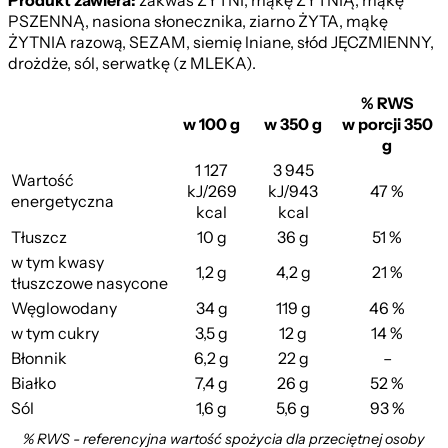
Produkt zawiera:
zakwas ŻYTNI, mąkę ŻYTNIĄ, mąkę
PSZENNĄ, nasiona słonecznika, ziarno ŻYTA, mąkę
ŻYTNIA razową, SEZAM, siemię lniane, słód JĘCZMIENNY,
drożdże, sól, serwatkę (z MLEKA).
% RWS
w 100 g
w 350 g
w porcji 350
g
1 127
3 945
Wartość
kJ/269
kJ/943
47 %
energetyczna
kcal
kcal
Tłuszcz
10 g
36 g
51 %
w tym kwasy
1,2 g
4,2 g
21 %
tłuszczowe nasycone
Węglowodany
34 g
119 g
46 %
w tym cukry
3,5 g
12 g
14 %
Błonnik
6,2 g
22 g
–
Białko
7,4 g
26 g
52 %
Sól
1,6 g
5,6 g
93 %
% RWS - referencyjna wartość spożycia dla przeciętnej osoby