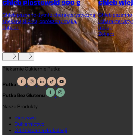
Chleb Piastowski 900 g
Chleb Wiej
Chleb pszenno-żytni z charakterystyczną
Chleb pszenno-ż
spękaną skórką, oprószony mąką.
i charakterystyc
Zobacz
mąką.
Zobacz
Piekarnie Cukiernie Putka
Putka
Putka Bez Glutenu
Nasze Produkty
Pieczywo
Cukiernictwo
Na wagę
Od śniadania do kolacji