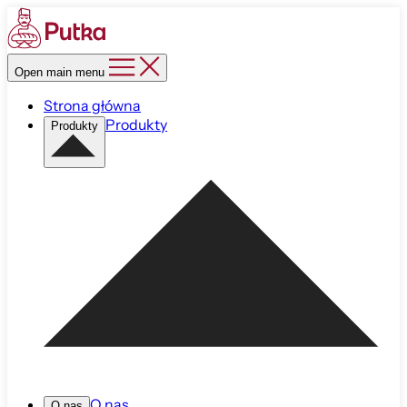
Open main menu
Strona główna
Produkty
Produkty
O nas
O nas