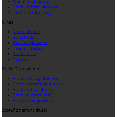
Menu śniadaniowe
Produkty bezglutenowe
Tort na każdą okazję
O nas
Nasza historia
Świat Putki
Świeżo Upieczone
Księga Inspiracji
Aktualności
Putwory
Putka Dla Każdego
Produkty bezglutenowe
Produkty bez dodatku cukru
Produkty bez laktozy
Produkty o niskim IG
Produkty wegańskie
Zostań z nami na dłużej