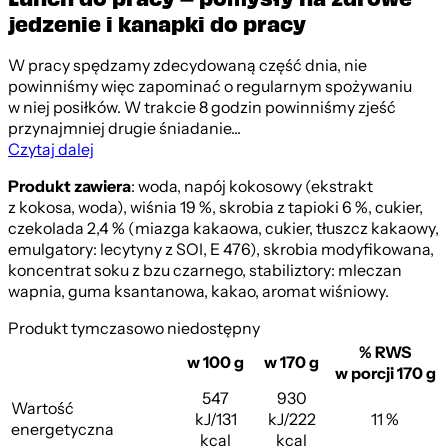
jedzenie i kanapki do pracy
W pracy spędzamy zdecydowaną część dnia, nie
powinniśmy więc zapominać o regularnym spożywaniu
w niej posiłków. W trakcie 8 godzin powinniśmy zjeść
przynajmniej drugie śniadanie...
Czytaj dalej
Produkt zawiera
: woda, napój kokosowy (ekstrakt
z kokosa, woda), wiśnia 19 %, skrobia z tapioki 6 %, cukier,
czekolada 2,4 % (miazga kakaowa, cukier, tłuszcz kakaowy,
emulgatory: lecytyny z SOI, E 476), skrobia modyfikowana,
koncentrat soku z bzu czarnego, stabiliztory: mleczan
wapnia, guma ksantanowa, kakao, aromat wiśniowy.
Produkt tymczasowo niedostępny
% RWS
w 100 g
w 170 g
w porcji 170 g
547
930
Wartość
kJ/131
kJ/222
11 %
energetyczna
kcal
kcal