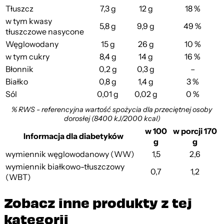
Tłuszcz
7,3 g
12 g
18 %
w tym kwasy
5,8 g
9,9 g
49 %
tłuszczowe nasycone
Węglowodany
15 g
26 g
10 %
w tym cukry
8,4 g
14 g
16 %
Błonnik
0,2 g
0,3 g
–
Białko
0,8 g
1,4 g
3 %
Sól
0,01 g
0,02 g
0 %
% RWS - referencyjna wartość spożycia dla przeciętnej osoby
dorosłej (8400 kJ/2000 kcal)
w 100
w porcji 170
Informacja dla diabetyków
g
g
wymiennik węglowodanowy (WW)
1,5
2,6
wymiennik białkowo-tłuszczowy
0,7
1,2
(WBT)
Zobacz inne produkty z tej
kategorii