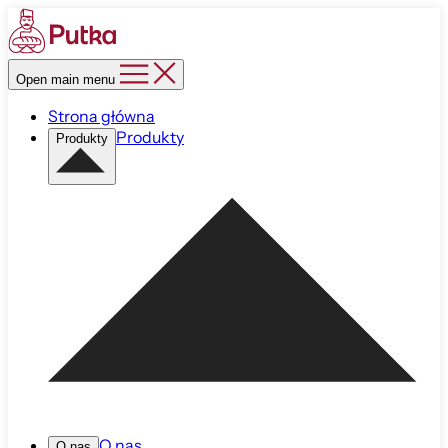
Open main menu
Strona główna
Produkty
Produkty
O nas
O nas