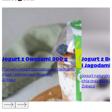
Jogurt z Owocami 300 g
Jogurt z B
i Jagodami
Pożywny jogurt z sezonowymi owocami,
musli i siemieniem lnianym.
Jogurt naturaln
Zobacz
chia oraz dużą i
Zobacz