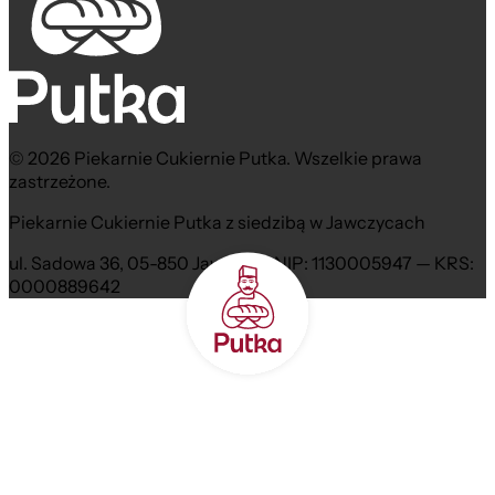
© 2026 Piekarnie Cukiernie Putka. Wszelkie prawa
zastrzeżone.
Piekarnie Cukiernie Putka z siedzibą w Jawczycach
ul. Sadowa 36, 05-850 Jawczyce NIP: 1130005947 — KRS:
0000889642