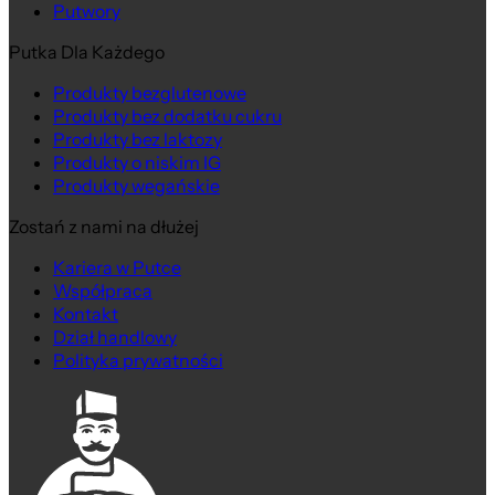
Putwory
Putka Dla Każdego
Produkty bezglutenowe
Produkty bez dodatku cukru
Produkty bez laktozy
Produkty o niskim IG
Produkty wegańskie
Zostań z nami na dłużej
Kariera w Putce
Współpraca
Kontakt
Dział handlowy
Polityka prywatności