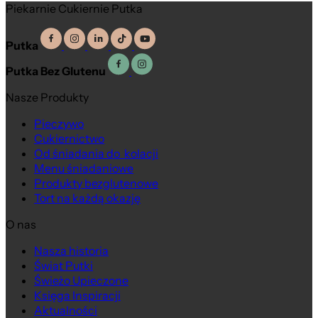
Piekarnie Cukiernie Putka
Putka
Putka Bez Glutenu
Nasze Produkty
Pieczywo
Cukiernictwo
Od śniadania do kolacji
Menu śniadaniowe
Produkty bezglutenowe
Tort na każdą okazję
O nas
Nasza historia
Świat Putki
Świeżo Upieczone
Księga Inspiracji
Aktualności