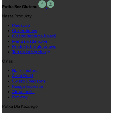
Putka Bez Glutenu
Nasze Produkty
Pieczywo
Cukiernictwo
Od śniadania do kolacji
Menu śniadaniowe
Produkty bezglutenowe
Tort na każdą okazję
O nas
Nasza historia
Świat Putki
Świeżo Upieczone
Księga Inspiracji
Aktualności
Putwory
Putka Dla Każdego