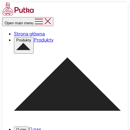
Open main menu
Strona główna
Produkty
Produkty
O nas
O nas