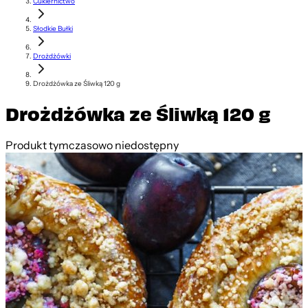
Cukiernictwo
Słodkie Bułki
Drożdżówki
Drożdżówka ze Śliwką 120 g
Drożdżówka ze Śliwką 120 g
Produkt tymczasowo niedostępny