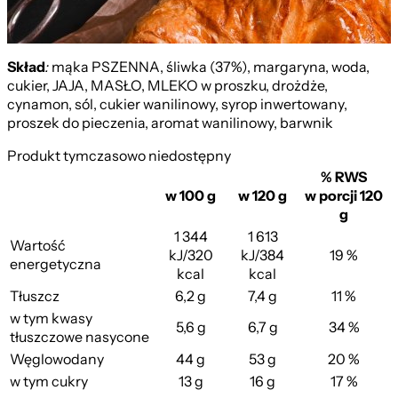
Sezonowa z Malinami 120g
Skład
:
mąka PSZENNA, śliwka (37%), margaryna, woda,
cukier, JAJA, MASŁO, MLEKO w proszku, drożdże,
cynamon, sól, cukier wanilinowy, syrop inwertowany,
proszek do pieczenia, aromat wanilinowy, barwnik
Produkt tymczasowo niedostępny
% RWS
w 100 g
w 120 g
w porcji 120
g
1 344
1 613
Wartość
kJ/320
kJ/384
19 %
energetyczna
kcal
kcal
Tłuszcz
6,2 g
7,4 g
11 %
w tym kwasy
5,6 g
6,7 g
34 %
tłuszczowe nasycone
Węglowodany
44 g
53 g
20 %
w tym cukry
13 g
16 g
17 %