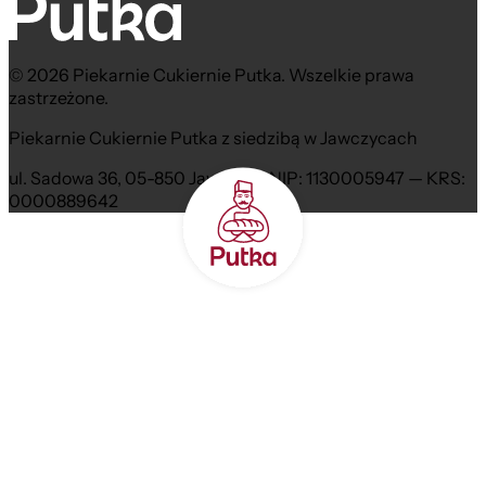
© 2026 Piekarnie Cukiernie Putka. Wszelkie prawa
zastrzeżone.
Piekarnie Cukiernie Putka z siedzibą w Jawczycach
ul. Sadowa 36, 05-850 Jawczyce NIP: 1130005947 — KRS:
0000889642