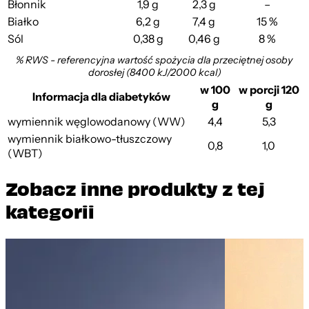
Błonnik
1,9 g
2,3 g
–
Białko
6,2 g
7,4 g
15 %
Sól
0,38 g
0,46 g
8 %
% RWS - referencyjna wartość spożycia dla przeciętnej osoby
dorosłej (8400 kJ/2000 kcal)
w 100
w porcji 120
Informacja dla diabetyków
g
g
wymiennik węglowodanowy (WW)
4,4
5,3
wymiennik białkowo-tłuszczowy
0,8
1,0
(WBT)
Zobacz inne produkty z tej
kategorii