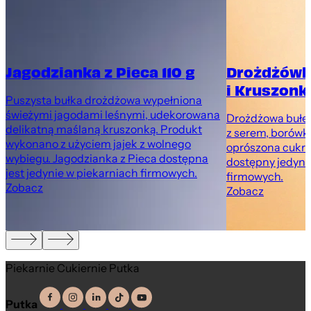
Jagodzianka z Pieca 110 g
Drożdżówk
i Kruszonką
Puszysta bułka drożdżowa wypełniona
świeżymi jagodami leśnymi, udekorowana
Drożdżowa bułec
delikatną maślaną kruszonką. Produkt
z serem, borówk
wykonano z użyciem jajek z wolnego
oprószona cukr
wybiegu. Jagodzianka z Pieca dostępna
dostępny jedyni
jest jedynie w piekarniach firmowych.
firmowych.
Zobacz
Zobacz
Piekarnie Cukiernie Putka
Putka