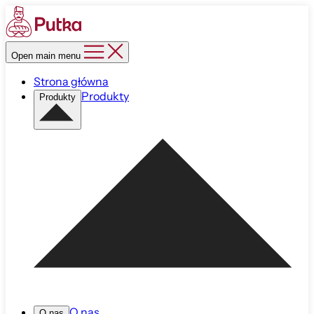
Open main menu
Strona główna
Produkty
Produkty
O nas
O nas