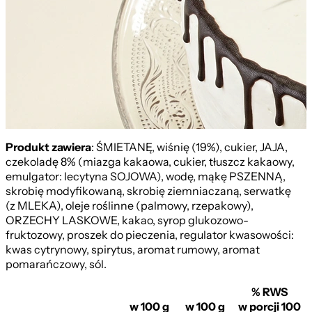
Produkt zawiera
: ŚMIETANĘ, wiśnię (19%), cukier, JAJA,
czekoladę 8% (miazga kakaowa, cukier, tłuszcz kakaowy,
emulgator: lecytyna SOJOWA), wodę, mąkę PSZENNĄ,
skrobię modyfikowaną, skrobię ziemniaczaną, serwatkę
(z MLEKA), oleje roślinne (palmowy, rzepakowy),
ORZECHY LASKOWE, kakao, syrop glukozowo-
fruktozowy, proszek do pieczenia, regulator kwasowości:
kwas cytrynowy, spirytus, aromat rumowy, aromat
pomarańczowy, sól.
% RWS
w 100 g
w 100 g
w porcji 100