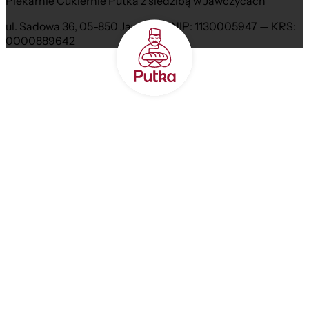
Piekarnie Cukiernie Putka z siedzibą w Jawczycach
ul. Sadowa 36, 05-850 Jawczyce NIP: 1130005947 — KRS:
0000889642