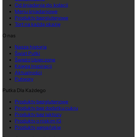
Od śniadania do kolacji
Menu śniadaniowe
Produkty bezglutenowe
Tort na każdą okazję
O nas
Nasza historia
Świat Putki
Świeżo Upieczone
Księga Inspiracji
Aktualności
Putwory
Putka Dla Każdego
Produkty bezglutenowe
Produkty bez dodatku cukru
Produkty bez laktozy
Produkty o niskim IG
Produkty wegańskie