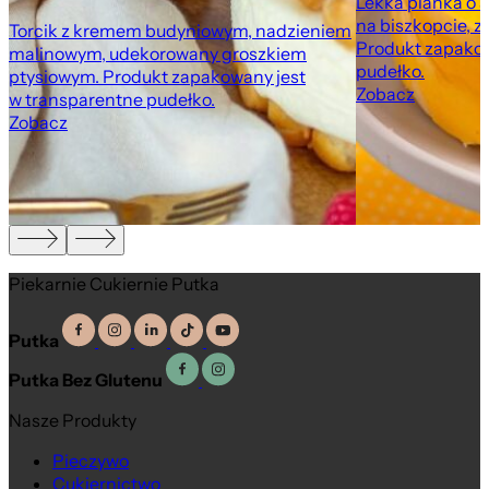
Lekka pianka o 
na biszkopcie, z
Torcik z kremem budyniowym, nadzieniem
Produkt zapakow
malinowym, udekorowany groszkiem
pudełko.
ptysiowym. Produkt zapakowany jest
Zobacz
w transparentne pudełko.
Zobacz
Piekarnie Cukiernie Putka
Putka
Putka Bez Glutenu
Nasze Produkty
Pieczywo
Cukiernictwo