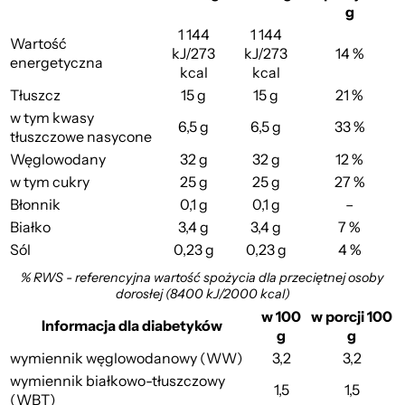
g
1 144
1 144
Wartość
kJ/273
kJ/273
14 %
energetyczna
kcal
kcal
Tłuszcz
15 g
15 g
21 %
Śmietankowy z Wiśniami
w tym kwasy
6,5 g
6,5 g
33 %
tłuszczowe nasycone
Węglowodany
32 g
32 g
12 %
w tym cukry
25 g
25 g
27 %
Błonnik
0,1 g
0,1 g
–
Białko
3,4 g
3,4 g
7 %
Sól
0,23 g
0,23 g
4 %
% RWS - referencyjna wartość spożycia dla przeciętnej osoby
dorosłej (8400 kJ/2000 kcal)
w 100
w porcji 100
Informacja dla diabetyków
g
g
wymiennik węglowodanowy (WW)
3,2
3,2
wymiennik białkowo-tłuszczowy
1,5
1,5
(WBT)