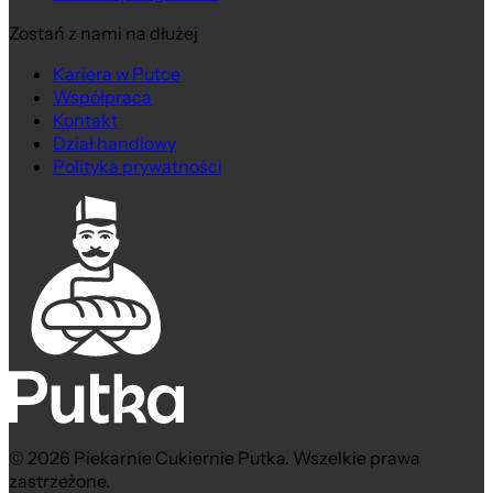
Zostań z nami na dłużej
Kariera w Putce
Współpraca
Kontakt
Dział handlowy
Polityka prywatności
© 2026 Piekarnie Cukiernie Putka. Wszelkie prawa
zastrzeżone.