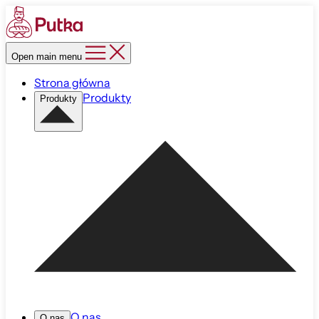
Open main menu
Strona główna
Produkty
Produkty
O nas
O nas