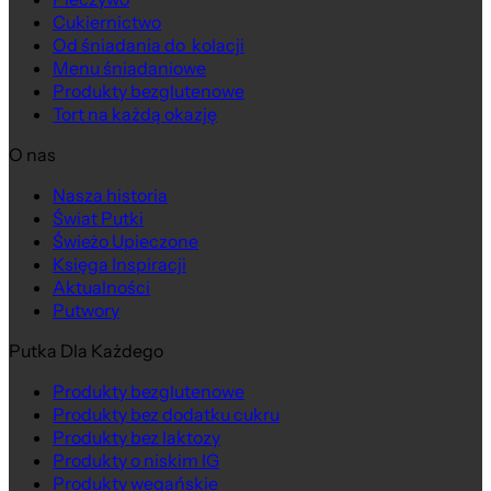
Cukiernictwo
Od śniadania do kolacji
Menu śniadaniowe
Produkty bezglutenowe
Tort na każdą okazję
O nas
Nasza historia
Świat Putki
Świeżo Upieczone
Księga Inspiracji
Aktualności
Putwory
Putka Dla Każdego
Produkty bezglutenowe
Produkty bez dodatku cukru
Produkty bez laktozy
Produkty o niskim IG
Produkty wegańskie