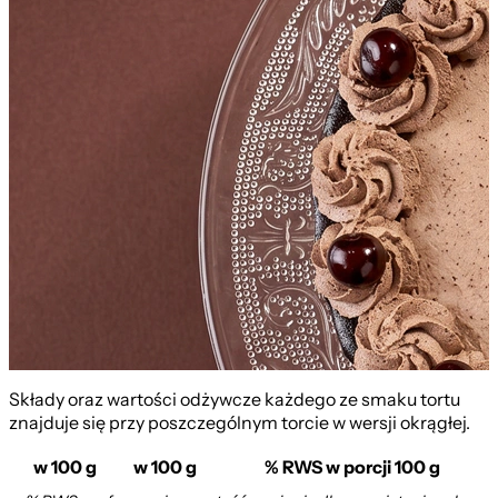
Składy oraz wartości odżywcze każdego ze smaku tortu
znajduje się przy poszczególnym torcie w wersji okrągłej.
w 100 g
w 100 g
% RWS w porcji 100 g