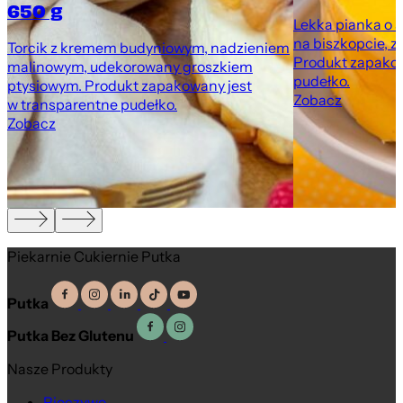
650 g
Lekka pianka o 
na biszkopcie, z
Torcik z kremem budyniowym, nadzieniem
Produkt zapakow
malinowym, udekorowany groszkiem
pudełko.
ptysiowym. Produkt zapakowany jest
Zobacz
w transparentne pudełko.
Zobacz
Piekarnie Cukiernie Putka
Putka
Putka Bez Glutenu
Nasze Produkty
Pieczywo