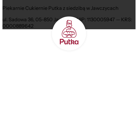
Piekarnie Cukiernie Putka z siedzibą w Jawczycach
ul. Sadowa 36, 05-850 Jawczyce NIP: 1130005947 — KRS:
0000889642