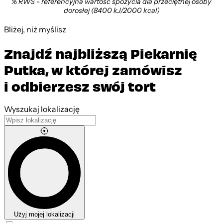
% RWS - referencyjna wartość spożycia dla przeciętnej osoby
dorosłej (8400 kJ/2000 kcal)
Bliżej, niż myślisz
Znajdź najbliższą Piekarnię
Putka, w której zamówisz
i odbierzesz swój tort
Leaflet
|
©
OpenStreetMap
contributors
Wyszukaj lokalizację
Czekoladowy z Wiśniami
Użyj mojej lokalizacji