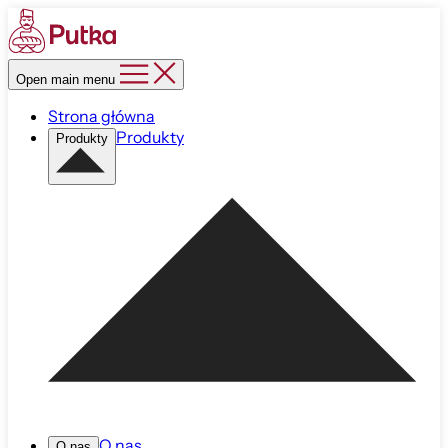
Open main menu
Strona główna
Produkty
Produkty
O nas
O nas