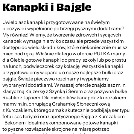
Kanapki i Bajgle
Uwielbiasz kanapki przygotowywane na świeżym
pieczywie i wypełnione po brzegi pysznymi dodatkami?
My również! Wiemy, że tworzenie zdrowych i sycących
kanapek wymaga nie tylko czasu, ale przede wszystkim
dostępu do wielu składników, które niekoniecznie musisz
mieć pod ręką. Właśnie dlatego w ofercie PUTKA mamy
dla Ciebie gotowe kanapki do pracy, szkoły lub po prostu
na lunch, podwieczorek czy kolację. Wszystkie kanapki
przygotowujemy w oparciu o nasze najlepsze bułki oraz
bajgle. Świeże pieczywo rozcinamy i wypełniamy
wybranymi dodatkami. W naszej ofercie znajdziesz m.in.
klasyczną Kajzerkę z Szynką i Serem oraz pożywną bułkę
Rustiko z Jajkiem. Dla miłośników kanapek z kurczakiem
mamy m.in. chrupiącą Grahamkę Słonecznikową
z Kurczakiem, którego smak skutecznie podbijają ser typu
feta i sos teriyaki oraz apetycznego Bajgla z Kurczakiem
i Bekonem. Idealnie skomponowane gotowe kanapki
to pyszne rozwiązanie skrojone na miarę potrzeb