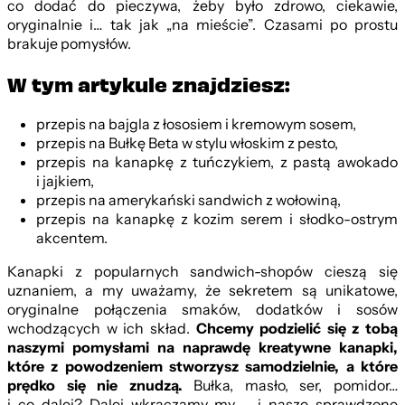
co dodać do pieczywa, żeby było zdrowo, ciekawie,
oryginalnie i… tak jak „na mieście”. Czasami po prostu
brakuje pomysłów.
W tym artykule znajdziesz:
przepis na bajgla z łososiem i kremowym sosem,
przepis na Bułkę Beta w stylu włoskim z pesto,
przepis na kanapkę z tuńczykiem, z pastą awokado
i jajkiem,
przepis na amerykański sandwich z wołowiną,
przepis na kanapkę z kozim serem i słodko-ostrym
akcentem.
Kanapki z popularnych sandwich-shopów cieszą się
uznaniem, a my uważamy, że sekretem są unikatowe,
oryginalne połączenia smaków, dodatków i sosów
wchodzących w ich skład.
Chcemy podzielić się z tobą
naszymi pomysłami na naprawdę kreatywne kanapki,
które z powodzeniem stworzysz samodzielnie, a które
prędko się nie znudzą.
Bułka, masło, ser, pomidor…
i co dalej? Dalej wkraczamy my – i nasze sprawdzone