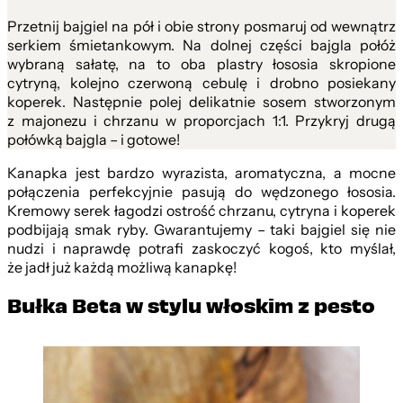
Przetnij bajgiel na pół i obie strony posmaruj od wewnątrz
serkiem śmietankowym. Na dolnej części bajgla połóż
wybraną sałatę, na to oba plastry łososia skropione
cytryną, kolejno czerwoną cebulę i drobno posiekany
koperek. Następnie polej delikatnie sosem stworzonym
z majonezu i chrzanu w proporcjach 1:1. Przykryj drugą
połówką bajgla – i gotowe!
Kanapka jest bardzo wyrazista, aromatyczna, a mocne
połączenia perfekcyjnie pasują do wędzonego łososia.
Kremowy serek łagodzi ostrość chrzanu, cytryna i koperek
podbijają smak ryby. Gwarantujemy – taki bajgiel się nie
nudzi i naprawdę potrafi zaskoczyć kogoś, kto myślał,
że jadł już każdą możliwą kanapkę!
Bułka Beta w stylu włoskim z pesto