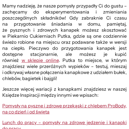
Mamy nadzieję, że nasze pomysły przypadły Ci do gustu –
zachęcamy do eksperymentowania i zmieniania
poszczególnych składników! Gdy zabraknie Ci czasu
na przygotowanie śniadania w domu, pamiętaj,
że pysznych i zdrowych kanapek możesz skosztować
w Piekarnio Cukierniach Putka, gdzie są one codziennie
świeżo robione na miejscu oraz podawane także w wersji
na ciepło. Pieczywo do przygotowania kanapek jest
dostępne stacjonarnie, ale możesz je kupić
również
w sklepie online
. Putka to miejsce, w którym
znajdziesz wiele przeróżnych wypieków – testuj, mieszaj
i odkrywaj własne połączenia kanapkowe z udziałem bułek,
chlebów, bagietek i bajgli!
Jeszcze więcej wariacji z kanapkami znajdziesz w naszej
Księdze Inspiracji między innymi we wpisach:
Pomysły na pyszne i zdrowe przekąski z chlebem ProBody,
na co dzień i od święta
Lunch do pracy – pomysły na zdrowe jedzenie i kanapki
do pracy