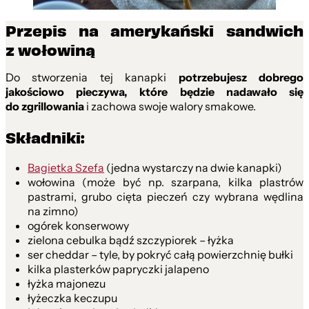
Przepis na amerykański sandwich
z wołowiną
Do stworzenia tej kanapki
potrzebujesz dobrego
jakościowo pieczywa, które będzie nadawało się
do zgrillowania
i zachowa swoje walory smakowe.
Składniki:
Bagietka Szefa
(jedna wystarczy na dwie kanapki)
wołowina (może być np. szarpana, kilka plastrów
pastrami, grubo cięta pieczeń czy wybrana wędlina
na zimno)
ogórek konserwowy
zielona cebulka bądź szczypiorek – łyżka
ser cheddar – tyle, by pokryć całą powierzchnię bułki
kilka plasterków papryczki jalapeno
łyżka majonezu
łyżeczka keczupu