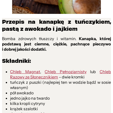
Przepis na kanapkę z tuńczykiem,
pastą z awokado i jajkiem
Bomba zdrowych tłuszczy i witamin.
Kanapka, której
podstawą jest ciemne, ciężkie, pachnące pieczywo
i dobrej jakości dodatki.
Składniki:
Chleb Magnat
,
Chleb Pełnoziarnisty
lub
Chleb
Razowy ze Słonecznikiem
– dwie kromki
tuńczyk z puszki (najlepiej ten w wodzie bądź w sosie
własnym)
pół awokado
jedno jajko na twardo
kilka kropli cytryny
krążek szalotki