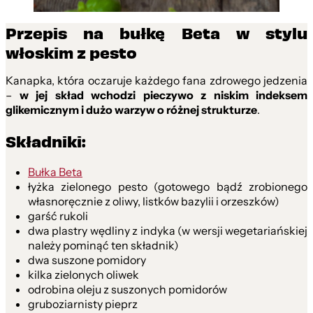
Przepis na bułkę Beta w stylu
włoskim z pesto
Kanapka, która oczaruje każdego fana zdrowego jedzenia
–
w jej skład wchodzi pieczywo z niskim indeksem
glikemicznym i dużo warzyw o różnej strukturze
.
Składniki:
Bułka Beta
łyżka zielonego pesto (gotowego bądź zrobionego
własnoręcznie z oliwy, listków bazylii i orzeszków)
garść rukoli
dwa plastry wędliny z indyka (w wersji wegetariańskiej
należy pominąć ten składnik)
dwa suszone pomidory
kilka zielonych oliwek
odrobina oleju z suszonych pomidorów
gruboziarnisty pieprz