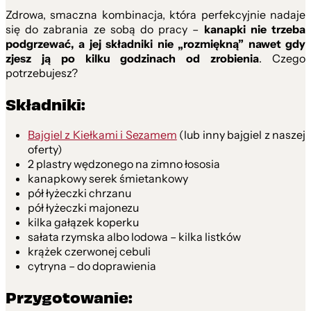
Zdrowa, smaczna kombinacja, która perfekcyjnie nadaje
się do zabrania ze sobą do pracy –
kanapki nie trzeba
podgrzewać, a jej składniki nie „rozmiękną” nawet gdy
zjesz ją po kilku godzinach od zrobienia
. Czego
potrzebujesz?
Składniki:
Bajgiel z Kiełkami i Sezamem
(lub inny bajgiel z naszej
oferty)
2 plastry wędzonego na zimno łososia
kanapkowy serek śmietankowy
pół łyżeczki chrzanu
pół łyżeczki majonezu
kilka gałązek koperku
sałata rzymska albo lodowa – kilka listków
krążek czerwonej cebuli
cytryna – do doprawienia
Przygotowanie: