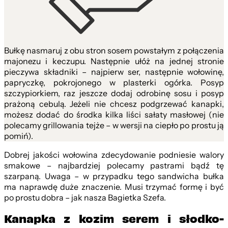
Bułkę nasmaruj z obu stron sosem powstałym z połączenia
majonezu i keczupu. Następnie ułóż na jednej stronie
pieczywa składniki – najpierw ser, następnie wołowinę,
papryczkę, pokrojonego w plasterki ogórka. Posyp
szczypiorkiem, raz jeszcze dodaj odrobinę sosu i posyp
prażoną cebulą. Jeżeli nie chcesz podgrzewać kanapki,
możesz dodać do środka kilka liści sałaty masłowej (nie
polecamy grillowania tejże – w wersji na ciepło po prostu ją
pomiń).
Dobrej jakości wołowina zdecydowanie podniesie walory
smakowe – najbardziej polecamy pastrami bądź tę
szarpaną. Uwaga – w przypadku tego sandwicha bułka
ma naprawdę duże znaczenie. Musi trzymać formę i być
po prostu dobra – jak nasza Bagietka Szefa.
Kanapka z kozim serem i słodko-