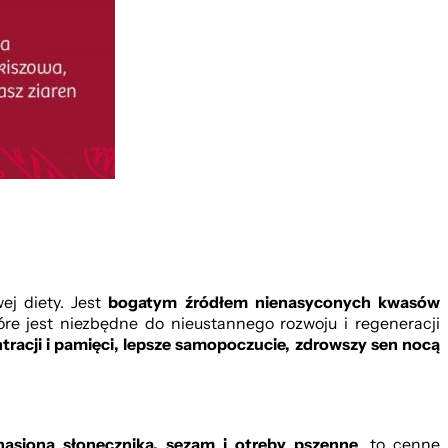
j diety. Jest
bogatym źródłem nienasyconych kwasów
re jest niezbędne do nieustannego rozwoju i regeneracji
racji i pamięci, lepsze samopoczucie, zdrowszy sen nocą
 nasiona słonecznika, sezam i otręby pszenne
, to cenne