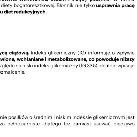
ety bogatoresztkowej. Błonnik nie tylko
usprawnia pracę
lu diet redukcyjnych
.
ycą ciążową.
Indeks glikemiczny (IG) informuje o wpływie
awione, wchłaniane i metabolizowane, co powoduje niższy
ględu na niski indeks glikemiczny (IG 33,5) idealnie wpisuje
ozmaicenie.
ie posiłków o średnim i niskim indeksie glikemicznym jest
a pełnoziarniste, dlatego też zamiast usuwać pieczywo