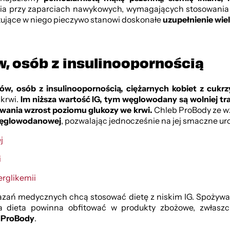
a przy zaparciach nawykowych, wymagających stosowania di
bfitujące w niego pieczywo stanowi doskonałe
uzupełnienie wie
w, osób z insulinoopornością
ów, osób z insulinoopornością, ciężarnych kobiet z cukrz
krwi.
Im niższa wartość IG, tym węglowodany są wolniej tr
olowania wzrost poziomu glukozy we krwi.
Chleb ProBody ze wz
 węglowodanowej
, pozwalając jednocześnie na jej smaczne ur
j
i
erglikemii
azań medycznych chcą stosować dietę z niskim IG. Spożywan
 dieta powinna obfitować w produkty zbożowe, zwłaszcz
k
ProBody
.