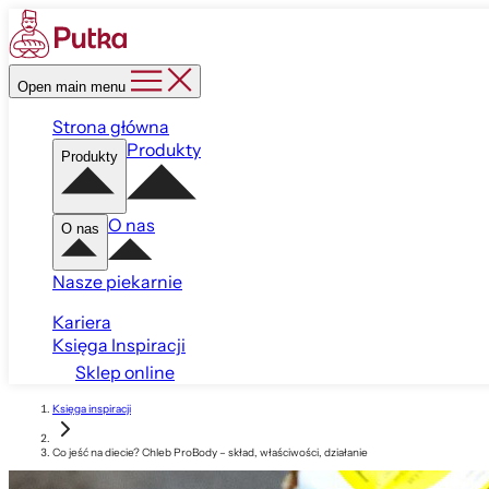
Open main menu
Strona główna
Produkty
Produkty
O nas
O nas
Nasze piekarnie
Kariera
Księga Inspiracji
Sklep online
Księga inspiracji
Co jeść na diecie? Chleb ProBody – skład, właściwości, działanie