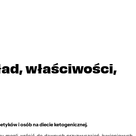
ład, właściwości,
etyków i osób na diecie ketogenicznej.
emy mogli wrócić do dawnych przyzwyczajeń żywieniowych.