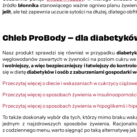
źródło
błonnika
stanowiącego ważne ogniwo planu żywieni
jelit
, ale też zapewnia uczucie sytości na dłużej, dlatego o
Chleb ProBody – dla diabetykó
Nasz produkt sprawdzi się również w przypadku
diabetyk
węglowodanów zawartych w żywności na poziom cukru we 
i wolniejszy, a więc bezpieczniejszy i łatwiejszy do kontr
się w dietę
diabetyków i osób z zaburzeniami gospodarki
Przeczytaj więcej o diecie i wskazaniach w cukrzycy ciążowe
Przeczytaj więcej o sposobach żywienia w insulinoopornośc
Przeczytaj więcej o sposobach żywienia w hipoglikemii i hip
To także doskonały wybór dla tych, którzy mimo braku wsk
jednym z najzdrowszych sposobów żywienia. Racjonalna
z codziennego menu, warto sięgnąć po taką alternatywę ja