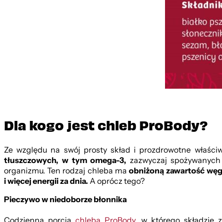
Dla kogo jest chleb ProBody?
Ze względu na swój prosty skład i prozdrowotne właści
tłuszczowych, w tym omega-3,
zazwyczaj spożywanych p
organizmu. Ten rodzaj chleba ma
obniżoną zawartość w
i więcej energii za dnia.
A oprócz tego?
Pieczywo w niedoborze błonnika
Codzienna porcja
chleba ProBody
, w którego składzie