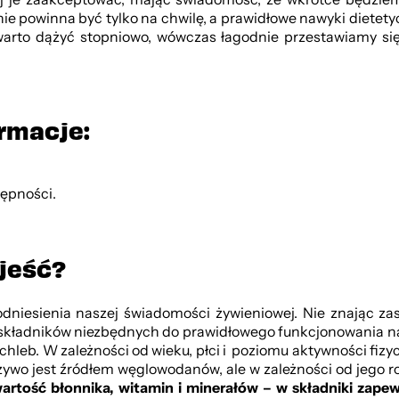
 powinna być tylko na chwilę, a prawidłowe nawyki dietetyczn
warto dążyć stopniowo, wówczas łagodnie przestawiamy si
rmacje:
stępności.
 jeść?
iesienia naszej świadomości żywieniowej. Nie znając zas
em składników niezbędnych do prawidłowego funkcjonowania n
 chleb. W zależności od wieku, płci i poziomu aktywności f
eczywo jest źródłem węglowodanów, ale w zależności od jego
artość błonnika, witamin i minerałów – w składniki zapew