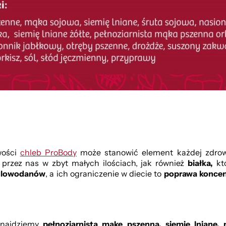
wości
chleb ProBody
może stanowić element każdej zdrowe
rzez nas w zbyt małych ilościach, jak również
białka,
któ
ęglowodanów
, a ich ograniczenie w diecie to
poprawa koncent
 znajdziemy
pełnoziarnistą mąkę pszenną,
siemię lniane,