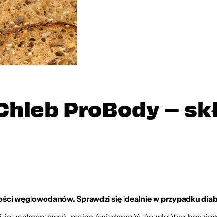
 Chleb ProBody – sk
ości węglowodanów. Sprawdzi się idealnie w przypadku diab
wiej je zaakceptować, mając świadomość, że wkrótce będzi