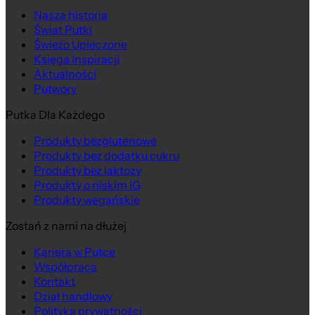
Nasza historia
Świat Putki
Świeżo Upieczone
Księga Inspiracji
Aktualności
Putwory
Putka Dla Każdego
Produkty bezglutenowe
Produkty bez dodatku cukru
Produkty bez laktozy
Produkty o niskim IG
Produkty wegańskie
Zostań z nami na dłużej
Kariera w Putce
Współpraca
Kontakt
Dział handlowy
Polityka prywatności