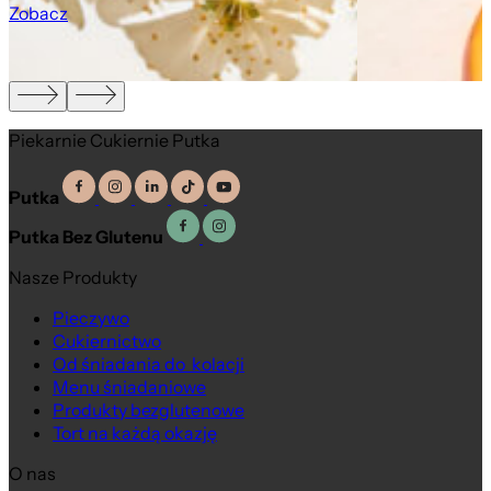
Zobacz
Piekarnie Cukiernie Putka
Putka
Putka Bez Glutenu
Nasze Produkty
Pieczywo
Cukiernictwo
Od śniadania do kolacji
Menu śniadaniowe
Produkty bezglutenowe
Tort na każdą okazję
O nas