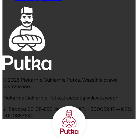
© 2026 Piekarnie Cukiernie Putka. Wszelkie prawa
zastrzeżone.
Piekarnie Cukiernie Putka z siedzibą w Jawczycach
ul. Sadowa 36, 05-850 Jawczyce NIP: 1130005947 — KRS:
0000889642