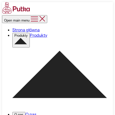
Open main menu
Strona główna
Produkty
Produkty
O nas
O nas