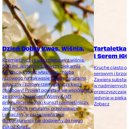
Dzień Dobry Kwas. Wiśnia.
Tartaletka
i Serem 160
Rzemieślniczy kwas chlebowy z wiśnia.
500 ml. Jesteśmy pierwszą piekarnią
Kruche ciasto o
w Polsce, która z własnego chleba
serowym i brzosk
razowego na zakwasie tworzy naturalny,
Zawiera substan
smaczny i zdrowy rzemieślniczy kwas
w nadmiernych i
chlebowy! Projekt powstaje we współpracy
przeczyszczając
ze stowarzyszeniem Wolny Kraft
jedynie w pieka
promującym polski kunszt rzemieślniczy.
Zobacz
Jest w 100% naturalny, orzeźwiający
i smaczny, w przeciwieństwie
do konkurencji nie dodajemy do niego
cukru! Kwas...