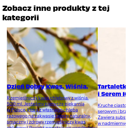
Zobacz inne produkty z tej
kategorii
Dzień Dobry Kwas. Wiśnia.
Tartaletk
i Serem 1
Rzemieślniczy kwas chlebowy z wiśnia.
500 ml. Jesteśmy pierwszą piekarnią
Kruche ciasto
w Polsce, która z własnego chleba
serowym i brz
razowego na zakwasie tworzy naturalny,
Zawiera subst
smaczny i zdrowy rzemieślniczy kwas
w nadmiernych
chlebowy! Projekt powstaje we współpracy