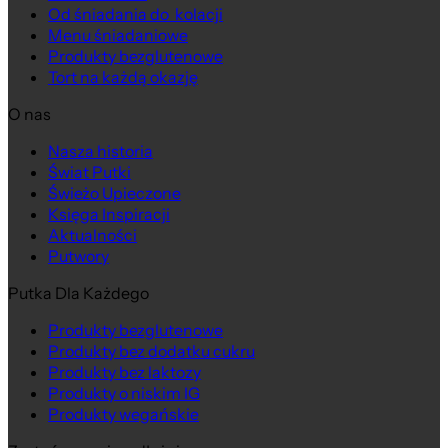
Od śniadania do kolacji
Menu śniadaniowe
Produkty bezglutenowe
Tort na każdą okazję
O nas
Nasza historia
Świat Putki
Świeżo Upieczone
Księga Inspiracji
Aktualności
Putwory
Putka Dla Każdego
Produkty bezglutenowe
Produkty bez dodatku cukru
Produkty bez laktozy
Produkty o niskim IG
Produkty wegańskie