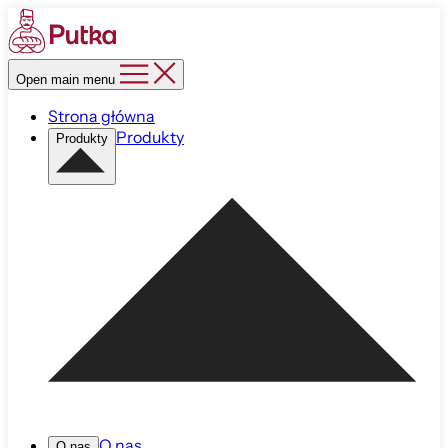
Open main menu
Strona główna
Produkty
Produkty
O nas
O nas