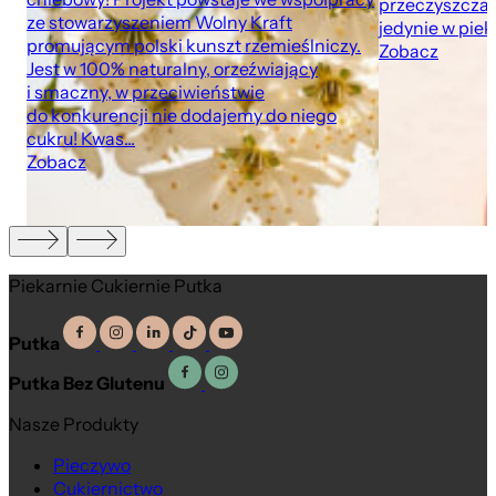
przeczyszczaj
ze stowarzyszeniem Wolny Kraft
jedynie w pie
promującym polski kunszt rzemieślniczy.
Zobacz
Jest w 100% naturalny, orzeźwiający
i smaczny, w przeciwieństwie
do konkurencji nie dodajemy do niego
cukru! Kwas...
Zobacz
Piekarnie Cukiernie Putka
Putka
Putka Bez Glutenu
Nasze Produkty
Pieczywo
Cukiernictwo