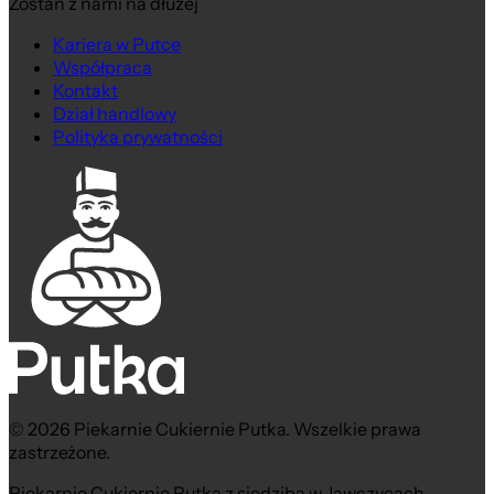
Zostań z nami na dłużej
Kariera w Putce
Współpraca
Kontakt
Dział handlowy
Polityka prywatności
© 2026 Piekarnie Cukiernie Putka. Wszelkie prawa
zastrzeżone.
Piekarnie Cukiernie Putka z siedzibą w Jawczycach