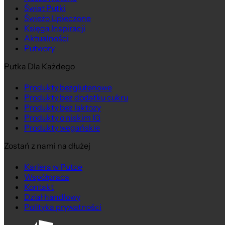
Świat Putki
Świeżo Upieczone
Księga Inspiracji
Aktualności
Putwory
Putka Dla Każdego
Produkty bezglutenowe
Produkty bez dodatku cukru
Produkty bez laktozy
Produkty o niskim IG
Produkty wegańskie
Zostań z nami na dłużej
Kariera w Putce
Współpraca
Kontakt
Dział handlowy
Polityka prywatności