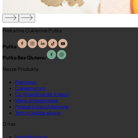
Piekarnie Cukiernie Putka
Putka
Putka Bez Glutenu
Nasze Produkty
Pieczywo
Cukiernictwo
Od śniadania do kolacji
Menu śniadaniowe
Produkty bezglutenowe
Tort na każdą okazję
O nas
Nasza historia