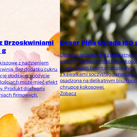
 z Brzoskwiniami
Deser Piña Colada 150 
 g
Deser składający się z delikatnej,
warstwy na bazie mleczka kokos
rkiszowe z nadzieniem
z owocowym żelem ananasowym
winią. Bez dodatku cukru.
z kawałkami soczystego ananasa.
cje słodzące, spożycie
osadzona na delikatnym biszkopci
lościach może mieć efekt
chrupce kokosowej.
y. Produkt dostępny
Zobacz
rniach firmowych.