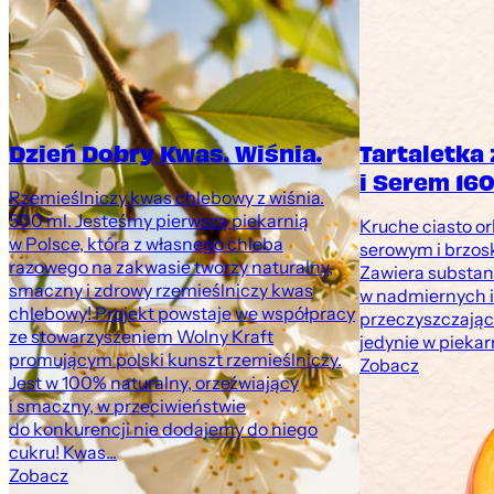
Dzień Dobry Kwas. Wiśnia.
Tartaletka
i Serem 160
Rzemieślniczy kwas chlebowy z wiśnia.
500 ml. Jesteśmy pierwszą piekarnią
Kruche ciasto o
w Polsce, która z własnego chleba
serowym i brzosk
razowego na zakwasie tworzy naturalny,
Zawiera substan
smaczny i zdrowy rzemieślniczy kwas
w nadmiernych i
chlebowy! Projekt powstaje we współpracy
przeczyszczając
ze stowarzyszeniem Wolny Kraft
jedynie w pieka
promującym polski kunszt rzemieślniczy.
Zobacz
Jest w 100% naturalny, orzeźwiający
i smaczny, w przeciwieństwie
do konkurencji nie dodajemy do niego
cukru! Kwas...
Zobacz