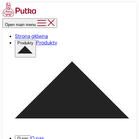
Open main menu
Strona główna
Produkty
Produkty
O nas
O nas