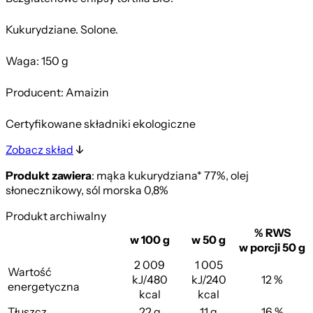
Kukurydziane. Solone.
Waga: 150 g
Producent: Amaizin
Certyfikowane składniki ekologiczne
Zobacz skład
Produkt zawiera
: mąka kukurydziana* 77%, olej
słonecznikowy, sól morska 0,8%
Produkt archiwalny
% RWS
w 100 g
w 50 g
w porcji 50 g
2 009
1 005
Wartość
kJ/480
kJ/240
12 %
energetyczna
kcal
kcal
Tłuszcz
22 g
11 g
16 %