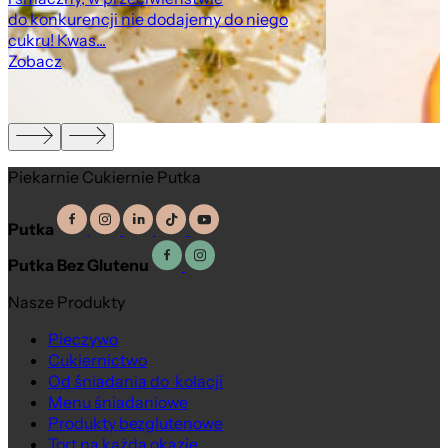
do konkurencji nie dodajemy do niego
cukru! Kwas...
Zobacz
Piekarnie Cukiernie Putka
Putka
Putka Bez Glutenu
Nasze Produkty
Pieczywo
Cukiernictwo
Od śniadania do kolacji
Menu śniadaniowe
Produkty bezglutenowe
Tort na każdą okazję