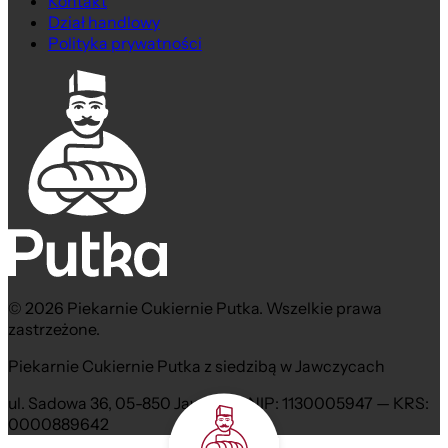
Kontakt
Dział handlowy
Polityka prywatności
© 2026 Piekarnie Cukiernie Putka. Wszelkie prawa
zastrzeżone.
Piekarnie Cukiernie Putka z siedzibą w Jawczycach
ul. Sadowa 36, 05-850 Jawczyce NIP: 1130005947 — KRS:
0000889642