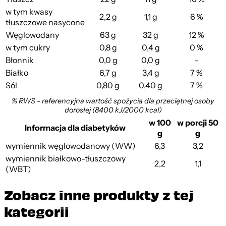
w tym kwasy
2,2 g
1,1 g
6 %
tłuszczowe nasycone
Węglowodany
63 g
32 g
12 %
w tym cukry
0,8 g
0,4 g
0 %
Błonnik
0,0 g
0,0 g
–
Białko
6,7 g
3,4 g
7 %
Sól
0,80 g
0,40 g
7 %
% RWS - referencyjna wartość spożycia dla przeciętnej osoby
dorosłej (8400 kJ/2000 kcal)
w 100
w porcji 50
Informacja dla diabetyków
g
g
wymiennik węglowodanowy (WW)
6,3
3,2
wymiennik białkowo-tłuszczowy
2,2
1,1
(WBT)
Zobacz inne produkty z tej
kategorii