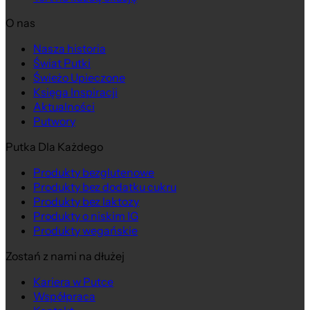
O nas
Nasza historia
Świat Putki
Świeżo Upieczone
Księga Inspiracji
Aktualności
Putwory
Putka Dla Każdego
Produkty bezglutenowe
Produkty bez dodatku cukru
Produkty bez laktozy
Produkty o niskim IG
Produkty wegańskie
Zostań z nami na dłużej
Kariera w Putce
Współpraca