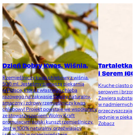
Dzień Dobry Kwas. Wiśnia.
Tartaletka
i Serem 160
Rzemieślniczy kwas chlebowy z wiśnia.
500 ml. Jesteśmy pierwszą piekarnią
Kruche ciasto o
w Polsce, która z własnego chleba
serowym i brzosk
razowego na zakwasie tworzy naturalny,
Zawiera substan
smaczny i zdrowy rzemieślniczy kwas
w nadmiernych i
chlebowy! Projekt powstaje we współpracy
przeczyszczając
ze stowarzyszeniem Wolny Kraft
jedynie w pieka
promującym polski kunszt rzemieślniczy.
Zobacz
Jest w 100% naturalny, orzeźwiający
i smaczny, w przeciwieństwie