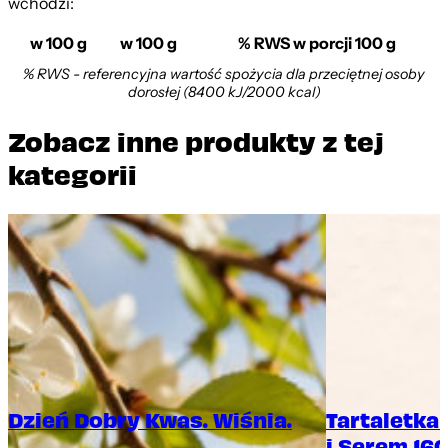
wchodzi:
w 100 g
w 100 g
% RWS w porcji 100 g
% RWS - referencyjna wartość spożycia dla przeciętnej osoby
dorosłej (8400 kJ/2000 kcal)
Zobacz inne produkty z tej
kategorii
Dzień Dobry Kwas. Wiśnia.
Tartaletka
i Serem 160