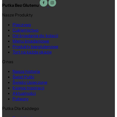
Putka Bez Glutenu
Nasze Produkty
Pieczywo
Cukiernictwo
Od śniadania do kolacji
Menu śniadaniowe
Produkty bezglutenowe
Tort na każdą okazję
O nas
Nasza historia
Świat Putki
Świeżo Upieczone
Księga Inspiracji
Aktualności
Putwory
Putka Dla Każdego