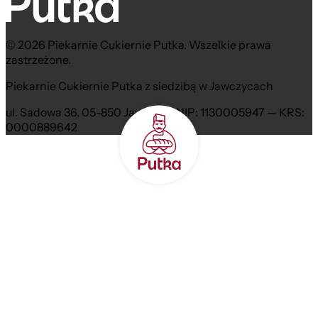
© 2026 Piekarnie Cukiernie Putka. Wszelkie prawa
zastrzeżone.
Piekarnie Cukiernie Putka z siedzibą w Jawczycach
ul. Sadowa 36, 05-850 Jawczyce NIP: 1130005947 — KRS:
0000889642