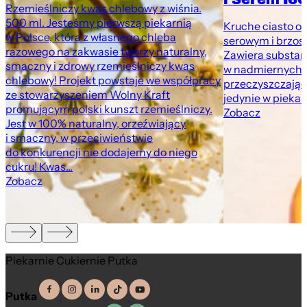
Rzemieślniczy kwas chlebowy z wiśnia.
500 ml. Jesteśmy pierwszą piekarnią
Kruche ciasto o
w Polsce, która z własnego chleba
serowym i brzosk
razowego na zakwasie tworzy naturalny,
Zawiera substan
smaczny i zdrowy rzemieślniczy kwas
w nadmiernych i
chlebowy! Projekt powstaje we współpracy
przeczyszczając
ze stowarzyszeniem Wolny Kraft
jedynie w pieka
promującym polski kunszt rzemieślniczy.
Zobacz
Jest w 100% naturalny, orzeźwiający
i smaczny, w przeciwieństwie
do konkurencji nie dodajemy do niego
cukru! Kwas...
Zobacz
Piekarnie Cukiernie Putka
Putka