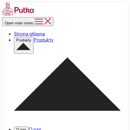
Open main menu
Strona główna
Produkty
Produkty
O nas
O nas