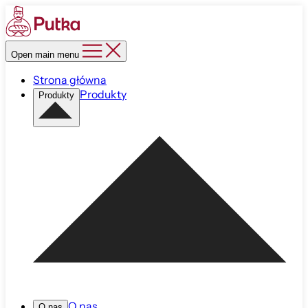
Open main menu
Strona główna
Produkty
Produkty
O nas
O nas