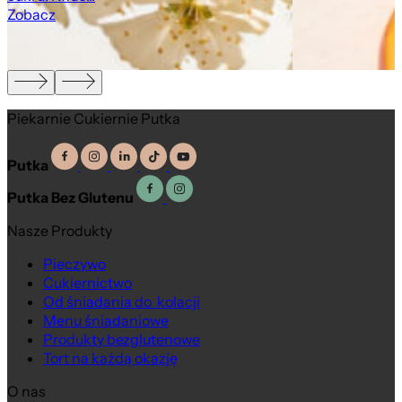
Zobacz
Piekarnie Cukiernie Putka
Putka
Putka Bez Glutenu
Nasze Produkty
Pieczywo
Cukiernictwo
Od śniadania do kolacji
Menu śniadaniowe
Produkty bezglutenowe
Tort na każdą okazję
O nas