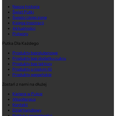
Nasza historia
Świat Putki
Świeżo Upieczone
Księga Inspiracji
Aktualności
Putwory
Putka Dla Każdego
Produkty bezglutenowe
Produkty bez dodatku cukru
Produkty bez laktozy
Produkty o niskim IG
Produkty wegańskie
Zostań z nami na dłużej
Kariera w Putce
Współpraca
Kontakt
Dział handlowy
Polityka prywatności