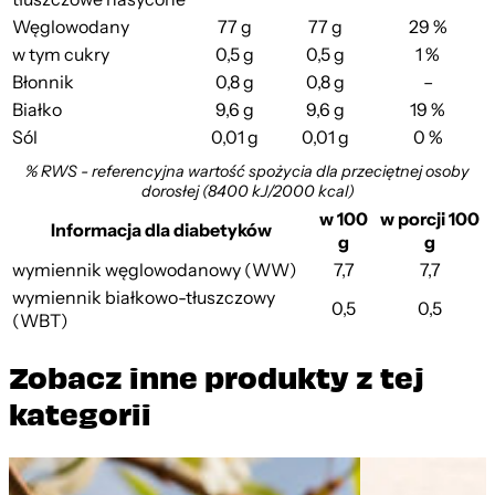
Węglowodany
77 g
77 g
29 %
w tym cukry
0,5 g
0,5 g
1 %
Błonnik
0,8 g
0,8 g
–
Białko
9,6 g
9,6 g
19 %
Sól
0,01 g
0,01 g
0 %
% RWS - referencyjna wartość spożycia dla przeciętnej osoby
dorosłej (8400 kJ/2000 kcal)
w 100
w porcji 100
Informacja dla diabetyków
g
g
wymiennik węglowodanowy (WW)
7,7
7,7
wymiennik białkowo-tłuszczowy
0,5
0,5
(WBT)
Zobacz inne produkty z tej
kategorii