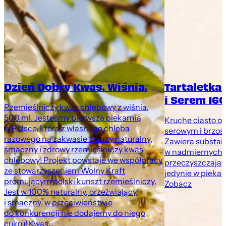
Dzień Dobry Kwas. Wiśnia.
Tartaletka
i Serem 160
Rzemieślniczy kwas chlebowy z wiśnia.
500 ml. Jesteśmy pierwszą piekarnią
Kruche ciasto o
w Polsce, która z własnego chleba
serowym i brzosk
razowego na zakwasie tworzy naturalny,
Zawiera substan
smaczny i zdrowy rzemieślniczy kwas
w nadmiernych i
chlebowy! Projekt powstaje we współpracy
przeczyszczając
ze stowarzyszeniem Wolny Kraft
jedynie w pieka
promującym polski kunszt rzemieślniczy.
Zobacz
Jest w 100% naturalny, orzeźwiający
i smaczny, w przeciwieństwie
do konkurencji nie dodajemy do niego
cukru! Kwas...