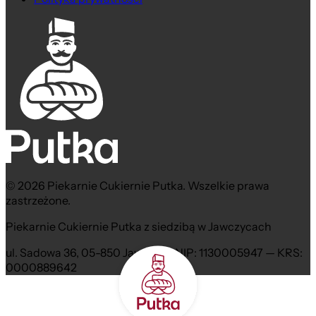
© 2026 Piekarnie Cukiernie Putka. Wszelkie prawa
zastrzeżone.
Piekarnie Cukiernie Putka z siedzibą w Jawczycach
ul. Sadowa 36, 05-850 Jawczyce NIP: 1130005947 — KRS:
0000889642