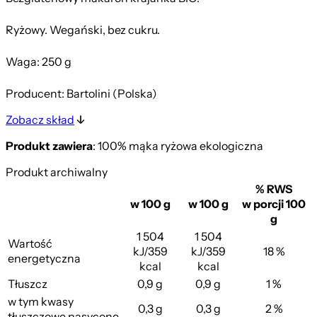
Ryżowy. Wegański, bez cukru.
Waga: 250 g
Producent: Bartolini (Polska)
Zobacz skład
Produkt zawiera
: 100% mąka ryżowa ekologiczna
Produkt archiwalny
% RWS
w 100 g
w 100 g
w porcji 100
g
1 504
1 504
Wartość
kJ/359
kJ/359
18 %
energetyczna
kcal
kcal
Tłuszcz
0,9 g
0,9 g
1 %
w tym kwasy
0,3 g
0,3 g
2 %
tłuszczowe nasycone