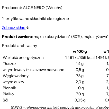
Producent: ALCE NERO (Włochy)
*certyfikowane składniki ekologiczne
Zobacz skład
Produkt zawiera
: mąka kukurydziana* (80%), mąka ryżowa*
Produkt archiwalny
w 100 g
w 
Wartość energetyczna
1 491 kJ/356 kcal
1 491 k
Tłuszcz
1,4 g
1
w tym kwasy tłuszczowe nasycone
0,5 g
0
Węglowodany
78 g
7
w tym cukry
2,0 g
2
Błonnik
1,0 g
1
Białko
7,0 g
7
Sól
0,05 g
0,
% RWS - referencyjna wartość spożycia dla przeciętnej osoby