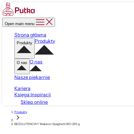
Open main menu
Strona główna
Produkty
Produkty
O nas
O nas
Nasze piekarnie
Kariera
Księga Inspiracji
Sklep online
Produkty
BEZGLUTENOWY Makaron Spaghetti BIO 250 g