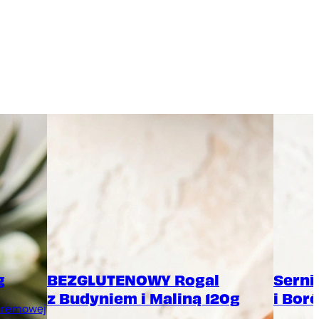
g
BEZGLUTENOWY Rogal
Serni
z Budyniem i Maliną 120g
i Bor
 kremowej