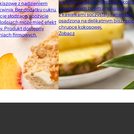
warstwy na bazie mleczka kokos
rkiszowe z nadzieniem
z owocowym żelem ananasowym
winią. Bez dodatku cukru.
z kawałkami soczystego ananasa.
cje słodzące, spożycie
osadzona na delikatnym biszkopci
lościach może mieć efekt
chrupce kokosowej.
y. Produkt dostępny
Zobacz
rniach firmowych.