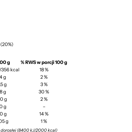
 (20%)
100 g
% RWS w porcji 100 g
J/356 kcal
18 %
,4 g
2 %
,5 g
3 %
8 g
30 %
,0 g
2 %
,0 g
–
,0 g
14 %
05 g
1 %
 dorosłej (8400 kJ/2000 kcal)