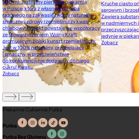
500 ml. Jesteśmy pierwszą piekarnią
Kruche ciasto o
w Polsce, która z własnego chleba
serowym i brzosk
razowego na zakwasie tworzy naturalny,
Zawiera substan
smaczny i zdrowy rzemieślniczy kwas
w nadmiernych i
chlebowy! Projekt powstaje we współpracy
przeczyszczając
ze stowarzyszeniem Wolny Kraft
jedynie w pieka
promującym polski kunszt rzemieślniczy.
Zobacz
Jest w 100% naturalny, orzeźwiający
i smaczny, w przeciwieństwie
do konkurencji nie dodajemy do niego
cukru! Kwas...
Zobacz
Piekarnie Cukiernie Putka
Putka
Putka Bez Glutenu