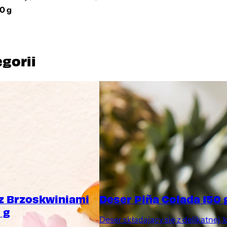
00 g
egorii
 z Brzoskwiniami
Deser Piña Colada 150 
 g
Deser składający się z delikatnej,