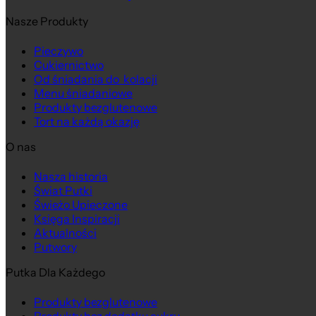
Nasze Produkty
Pieczywo
Cukiernictwo
Od śniadania do kolacji
Menu śniadaniowe
Produkty bezglutenowe
Tort na każdą okazję
O nas
Nasza historia
Świat Putki
Świeżo Upieczone
Księga Inspiracji
Aktualności
Putwory
Putka Dla Każdego
Produkty bezglutenowe