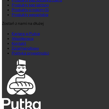
Produkty bez dodatku cukru
Produkty bez laktozy
Produkty o niskim IG
Produkty wegańskie
Zostań z nami na dłużej
Kariera w Putce
Współpraca
Kontakt
Dział handlowy
Polityka prywatności