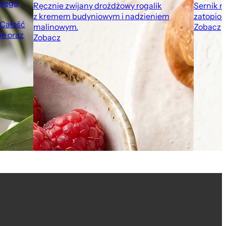
owego
Ręcznie zwijany drożdżowy rogalik
Sernik n
z kremem budyniowym i nadzieniem
zatopion
 Całość
malinowym.
Zobacz
e oraz
Zobacz