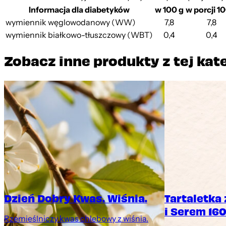
Informacja dla diabetyków
w 100 g
w porcji 1
wymiennik węglowodanowy (WW)
7,8
7,8
wymiennik białkowo-tłuszczowy (WBT)
0,4
0,4
Zobacz inne produkty z tej kat
Dzień Dobry Kwas. Wiśnia.
Tartaletka
i Serem 160
Rzemieślniczy kwas chlebowy z wiśnia.