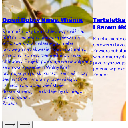
Dzień Dobry Kwas. Wiśnia.
Tartaletka
i Serem 160
Rzemieślniczy kwas chlebowy z wiśnia.
500 ml. Jesteśmy pierwszą piekarnią
Kruche ciasto o
w Polsce, która z własnego chleba
serowym i brzosk
razowego na zakwasie tworzy naturalny,
Zawiera substan
smaczny i zdrowy rzemieślniczy kwas
ka
w nadmiernych i
chlebowy! Projekt powstaje we współpracy
przeczyszczając
ze stowarzyszeniem Wolny Kraft
jedynie w pieka
promującym polski kunszt rzemieślniczy.
Zobacz
Jest w 100% naturalny, orzeźwiający
i smaczny, w przeciwieństwie
do konkurencji nie dodajemy do niego
cukru! Kwas...
Zobacz