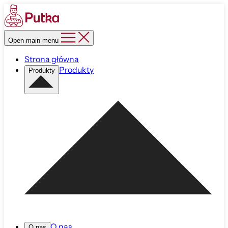
Open main menu
Strona główna
Produkty
Produkty
O nas
O nas