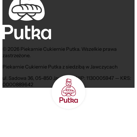
© 2026 Piekarnie Cukiernie Putka. Wszelkie prawa
zastrzeżone.
Piekarnie Cukiernie Putka z siedzibą w Jawczycach
ul. Sadowa 36, 05-850 Jawczyce NIP: 1130005947 — KRS:
0000889642