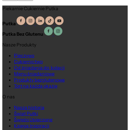
Piekarnie Cukiernie Putka
Putka
Putka Bez Glutenu
Nasze Produkty
Pieczywo
Cukiernictwo
Od śniadania do kolacji
Menu śniadaniowe
Produkty bezglutenowe
Tort na każdą okazję
O nas
Nasza historia
Świat Putki
Świeżo Upieczone
Księga Inspiracji