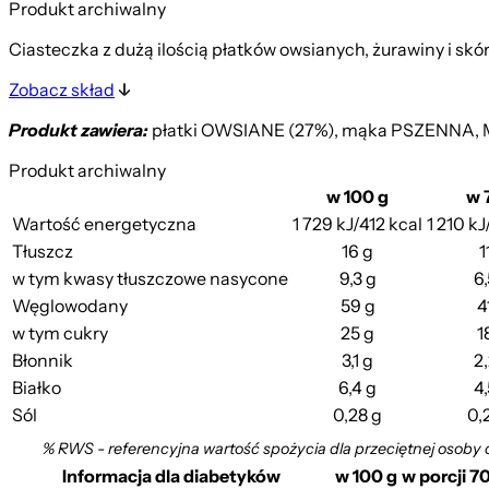
Produkt archiwalny
Ciasteczka z dużą ilością płatków owsianych, żurawiny i sk
Zobacz skład
Produkt zawiera:
płatki OWSIANE (27%), mąka PSZENNA, MAS
Produkt archiwalny
w 100 g
w 
Wartość energetyczna
1 729 kJ/412 kcal
1 210 kJ
Tłuszcz
16 g
1
w tym kwasy tłuszczowe nasycone
9,3 g
6,
Węglowodany
59 g
4
w tym cukry
25 g
1
Błonnik
3,1 g
2,
Białko
6,4 g
4,
Sól
0,28 g
0,
% RWS - referencyjna wartość spożycia dla przeciętnej osoby 
Informacja dla diabetyków
w 100 g
w porcji 7