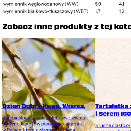
wymiennik węglowodanowy (WW)
5,9
4,1
wymiennik białkowo-tłuszczowy (WBT)
1,7
1,2
Zobacz inne produkty z tej kat
Dzień Dobry Kwas. Wiśnia.
Tartaletka
i Serem 160
Rzemieślniczy kwas chlebowy z wiśnia.
500 ml. Jesteśmy pierwszą piekarnią
Kruche ciasto o
w Polsce, która z własnego chleba