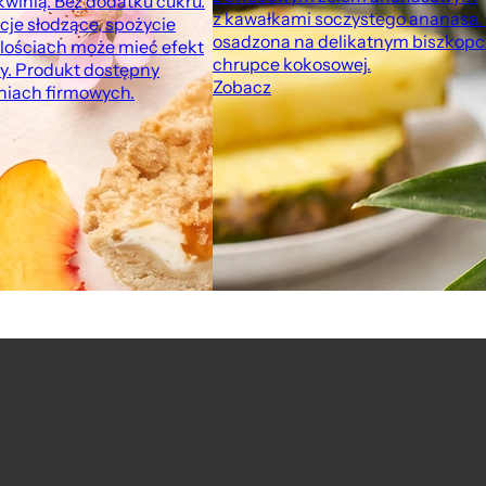
winią. Bez dodatku cukru.
z kawałkami soczystego ananasa.
cje słodzące, spożycie
osadzona na delikatnym biszkopci
lościach może mieć efekt
chrupce kokosowej.
y. Produkt dostępny
Zobacz
rniach firmowych.