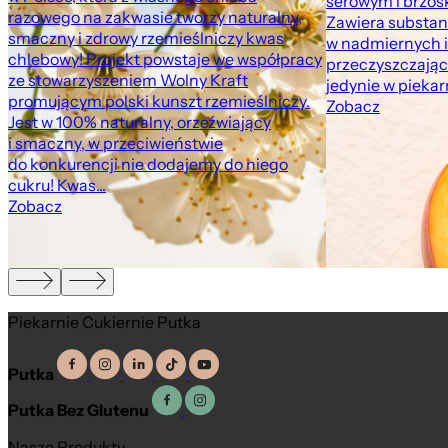
serowym i brzosk
razowego na zakwasie tworzy naturalny,
Zawiera substan
smaczny i zdrowy rzemieślniczy kwas
w nadmiernych i
chlebowy! Projekt powstaje we współpracy
przeczyszczając
ze stowarzyszeniem Wolny Kraft
jedynie w pieka
promującym polski kunszt rzemieślniczy.
Zobacz
Jest w 100% naturalny, orzeźwiający
i smaczny, w przeciwieństwie
do konkurencji nie dodajemy do niego
cukru! Kwas...
Zobacz
Piekarnie Cukiernie Putka
Putka
Putka Bez Glutenu
Nasze Produkty