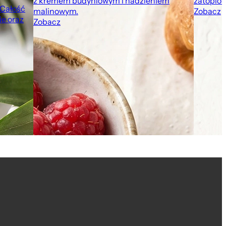
z kremem budyniowym i nadzieniem
zatopion
 Całość
malinowym.
Zobacz
e oraz
Zobacz