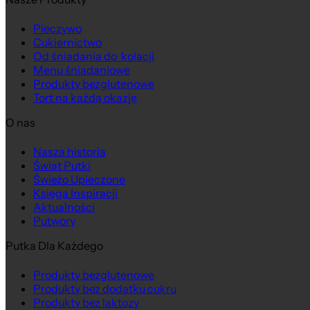
Pieczywo
Cukiernictwo
Od śniadania do kolacji
Menu śniadaniowe
Produkty bezglutenowe
Tort na każdą okazję
O nas
Nasza historia
Świat Putki
Świeżo Upieczone
Księga Inspiracji
Aktualności
Putwory
Putka Dla Każdego
Produkty bezglutenowe
Produkty bez dodatku cukru
Produkty bez laktozy