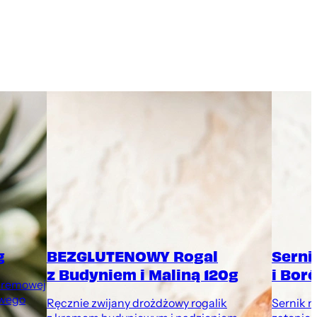
g
BEZGLUTENOWY Rogal
Serni
z Budyniem i Maliną 120g
i Bor
 kremowej
owego
Ręcznie zwijany drożdżowy rogalik
Sernik n