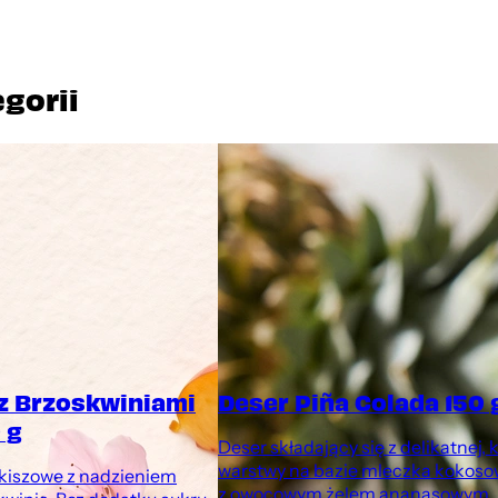
egorii
 z Brzoskwiniami
Deser Piña Colada 150 
 g
Deser składający się z delikatnej,
warstwy na bazie mleczka kokos
rkiszowe z nadzieniem
z owocowym żelem ananasowym