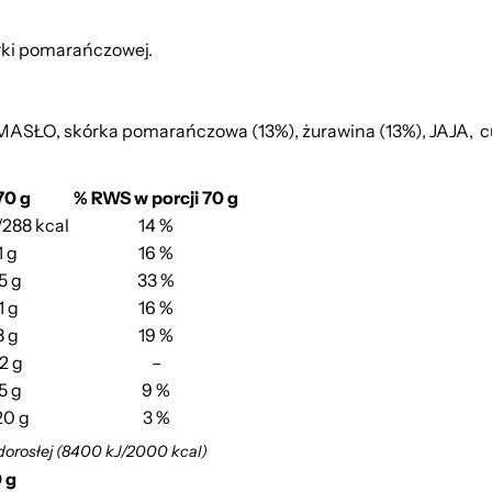
órki pomarańczowej.
ŁO, skórka pomarańczowa (13%), żurawina (13%), JAJA, cuki
70 g
% RWS w porcji 70 g
/288 kcal
14 %
1 g
16 %
5 g
33 %
1 g
16 %
8 g
19 %
2 g
–
5 g
9 %
20 g
3 %
dorosłej (8400 kJ/2000 kcal)
0 g