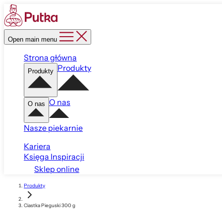
Open main menu
Strona główna
Produkty
Produkty
O nas
O nas
Nasze piekarnie
Kariera
Księga Inspiracji
Sklep online
Produkty
Ciastka Pieguski 300 g