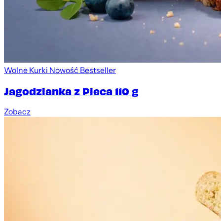
Wolne Kurki
Nowość
Bestseller
Jagodzianka z Pieca 110 g
Zobacz