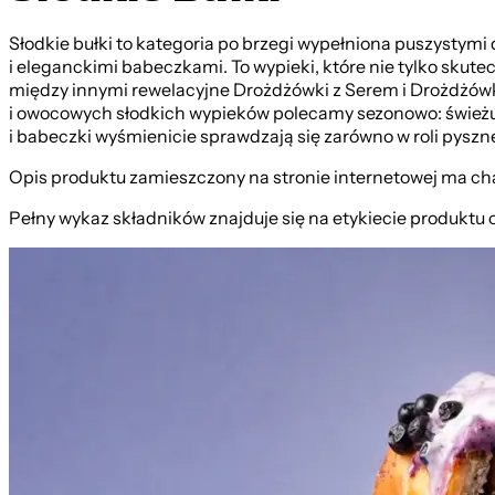
Słodkie bułki to kategoria po brzegi wypełniona puszysty
i eleganckimi babeczkami. To wypieki, które nie tylko skute
między innymi rewelacyjne Drożdżówki z Serem i Drożdżówk
i owocowych słodkich wypieków polecamy sezonowo: świeżutk
i babeczki wyśmienicie sprawdzają się zarówno w roli pyszn
Opis produktu zamieszczony na stronie internetowej ma cha
Pełny wykaz składników znajduje się na etykiecie produktu 