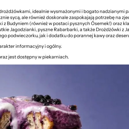
mi drożdżówkami, idealnie wysmażonymi i bogato nadzianymi 
cznie sycą, ale również doskonale zaspokajają potrzebę na zje
i z Budyniem (również w postaci pysznych Ósemek!) oraz kl
ie Jagodzianki, pyszne Rabarbarki, a także Drożdżówki z Ja
ego podwieczorku, jak i dodatku do porannej kawy oraz deseru
rakter informacyjny i ogólny.
oraz jest dostępny w piekarniach.