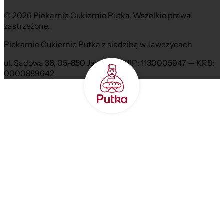
© 2026 Piekarnie Cukiernie Putka. Wszelkie prawa
zastrzeżone.
Piekarnie Cukiernie Putka z siedzibą w Jawczycach
ul. Sadowa 36, 05-850 Jawczyce NIP: 1130005947 — KRS:
0000889642