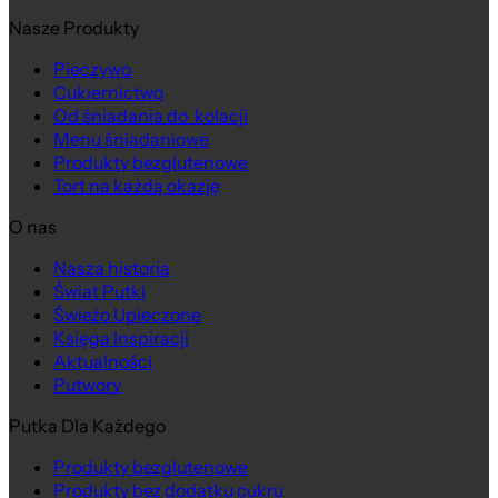
Nasze Produkty
Pieczywo
Cukiernictwo
Od śniadania do kolacji
Menu śniadaniowe
Produkty bezglutenowe
Tort na każdą okazję
O nas
Nasza historia
Świat Putki
Świeżo Upieczone
Księga Inspiracji
Aktualności
Putwory
Putka Dla Każdego
Produkty bezglutenowe
Produkty bez dodatku cukru