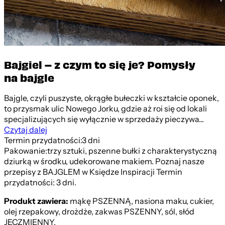
Bajgiel – z czym to się je? Pomysły
na bajgle
Bajgle, czyli puszyste, okrągłe bułeczki w kształcie oponek,
to przysmak ulic Nowego Jorku, gdzie aż roi się od lokali
specjalizujących się wyłącznie w sprzedaży pieczywa...
Czytaj dalej
Termin przydatności:
3 dni
Pakowanie:
trzy sztuki, pszenne bułki z charakterystyczną
dziurką w środku, udekorowane makiem. Poznaj nasze
przepisy z BAJGLEM w Księdze Inspiracji Termin
przydatności: 3 dni.
Produkt zawiera:
mąkę PSZENNĄ, nasiona maku, cukier,
olej rzepakowy, drożdże, zakwas PSZENNY, sól, słód
JĘCZMIENNY.