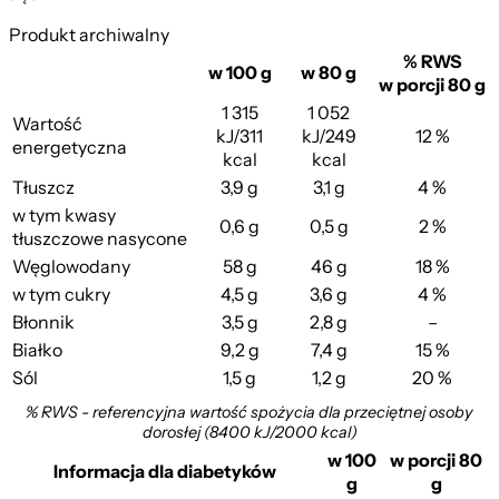
Produkt archiwalny
% RWS
w 100 g
w 80 g
w porcji 80 g
1 315
1 052
Wartość
kJ/311
kJ/249
12 %
energetyczna
kcal
kcal
Tłuszcz
3,9 g
3,1 g
4 %
w tym kwasy
0,6 g
0,5 g
2 %
tłuszczowe nasycone
Węglowodany
58 g
46 g
18 %
w tym cukry
4,5 g
3,6 g
4 %
Błonnik
3,5 g
2,8 g
–
Białko
9,2 g
7,4 g
15 %
Sól
1,5 g
1,2 g
20 %
% RWS - referencyjna wartość spożycia dla przeciętnej osoby
dorosłej (8400 kJ/2000 kcal)
w 100
w porcji 80
Informacja dla diabetyków
g
g