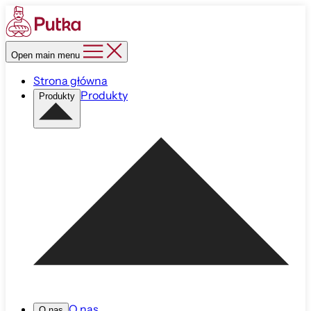
Open main menu
Strona główna
Produkty
Produkty
O nas
O nas