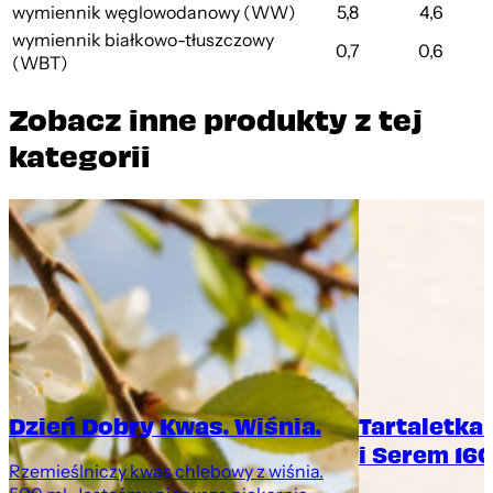
wymiennik węglowodanowy (WW)
5,8
4,6
wymiennik białkowo-tłuszczowy
0,7
0,6
(WBT)
Zobacz inne produkty z tej
kategorii
Dzień Dobry Kwas. Wiśnia.
Tartaletka
i Serem 160
Rzemieślniczy kwas chlebowy z wiśnia.