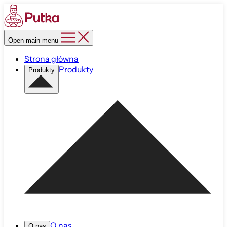
Open main menu
Strona główna
Produkty
Produkty
O nas
O nas