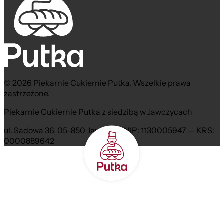
© 2026 Piekarnie Cukiernie Putka. Wszelkie prawa
zastrzeżone.
Piekarnie Cukiernie Putka z siedzibą w Jawczycach
ul. Sadowa 36, 05-850 Jawczyce NIP: 1130005947 — KRS:
0000889642