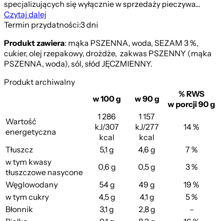
specjalizujących się wyłącznie w sprzedaży pieczywa...
Czytaj dalej
Termin przydatności:
3 dni
Produkt zawiera
: mąka PSZENNA, woda, SEZAM 3 %,
cukier, olej rzepakowy, drożdże, zakwas PSZENNY (mąka
PSZENNA, woda), sól, słód JĘCZMIENNY.
Produkt archiwalny
% RWS
w 100 g
w 90 g
w porcji 90 g
1 286
1 157
Wartość
kJ/307
kJ/277
14 %
energetyczna
kcal
kcal
Tłuszcz
5,1 g
4,6 g
7 %
w tym kwasy
0,6 g
0,5 g
3 %
tłuszczowe nasycone
Węglowodany
54 g
49 g
19 %
w tym cukry
4,5 g
4,1 g
5 %
Błonnik
3,1 g
2,8 g
–