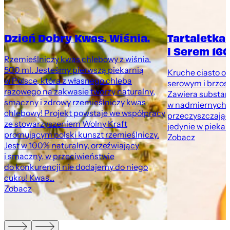
Dzień Dobry Kwas. Wiśnia.
Tartaletka
i Serem 160
Rzemieślniczy kwas chlebowy z wiśnia.
500 ml. Jesteśmy pierwszą piekarnią
Kruche ciasto o
w Polsce, która z własnego chleba
serowym i brzosk
razowego na zakwasie tworzy naturalny,
Zawiera substan
smaczny i zdrowy rzemieślniczy kwas
w nadmiernych i
chlebowy! Projekt powstaje we współpracy
przeczyszczając
ze stowarzyszeniem Wolny Kraft
jedynie w pieka
promującym polski kunszt rzemieślniczy.
Zobacz
Jest w 100% naturalny, orzeźwiający
i smaczny, w przeciwieństwie
do konkurencji nie dodajemy do niego
cukru! Kwas...
Zobacz