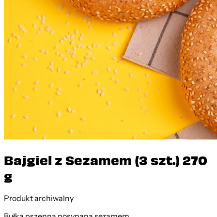
Bajgiel z Sezamem (3 szt.) 270
g
Produkt archiwalny
Bułka pszenna posypana sezamem.