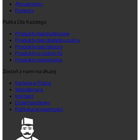
Aktualności
Putwory
Putka Dla Każdego
Produkty bezglutenowe
Produkty bez dodatku cukru
Produkty bez laktozy
Produkty o niskim IG
Produkty wegańskie
Zostań z nami na dłużej
Kariera w Putce
Współpraca
Kontakt
Dział handlowy
Polityka prywatności