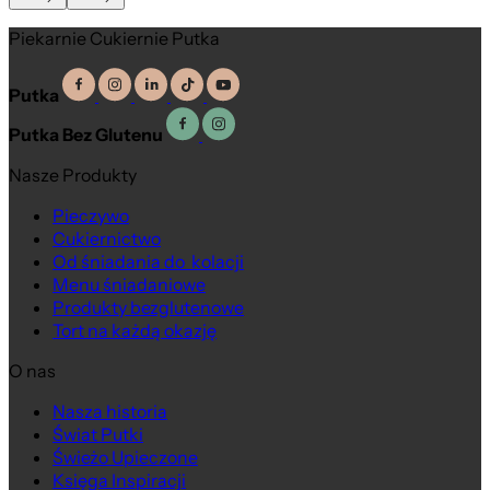
Piekarnie Cukiernie Putka
Putka
Putka Bez Glutenu
Nasze Produkty
Pieczywo
Cukiernictwo
Od śniadania do kolacji
Menu śniadaniowe
Produkty bezglutenowe
Tort na każdą okazję
O nas
Nasza historia
Świat Putki
Świeżo Upieczone
Księga Inspiracji