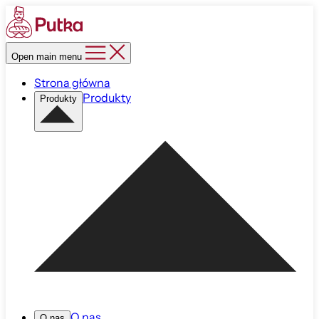
Open main menu
Strona główna
Produkty
Produkty
O nas
O nas