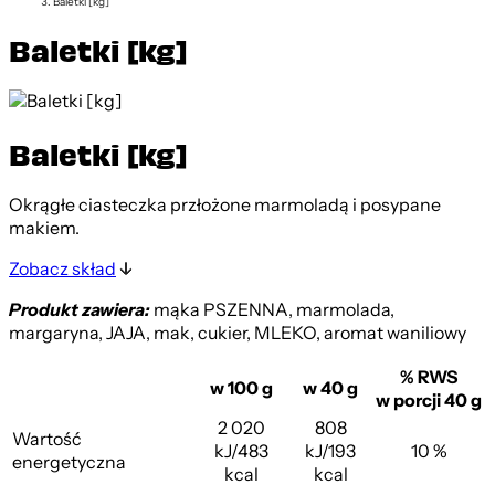
Baletki [kg]
Baletki [kg]
Baletki [kg]
Okrągłe ciasteczka przłożone marmoladą i posypane
makiem.
Zobacz skład
Produkt zawiera:
mąka PSZENNA, marmolada,
margaryna, JAJA, mak, cukier, MLEKO, aromat waniliowy
% RWS
w 100 g
w 40 g
w porcji 40 g
2 020
808
Wartość
kJ/483
kJ/193
10 %
energetyczna
kcal
kcal