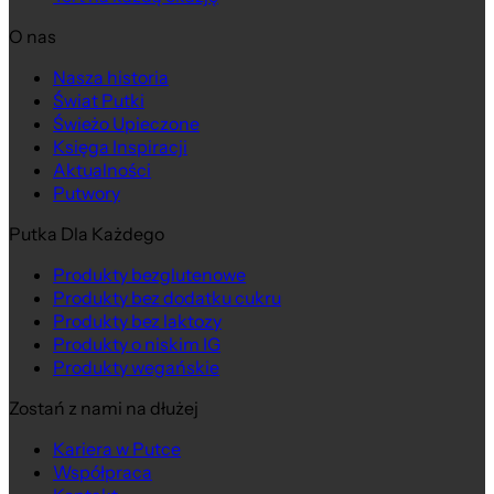
O nas
Nasza historia
Świat Putki
Świeżo Upieczone
Księga Inspiracji
Aktualności
Putwory
Putka Dla Każdego
Produkty bezglutenowe
Produkty bez dodatku cukru
Produkty bez laktozy
Produkty o niskim IG
Produkty wegańskie
Zostań z nami na dłużej
Kariera w Putce
Współpraca