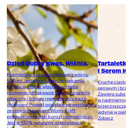
Dzień Dobry Kwas. Wiśnia.
Tartaletk
i Serem 1
Rzemieślniczy kwas chlebowy z wiśnia.
500 ml. Jesteśmy pierwszą piekarnią
Kruche ciasto
w Polsce, która z własnego chleba
serowym i brz
razowego na zakwasie tworzy naturalny,
Zawiera subst
smaczny i zdrowy rzemieślniczy kwas
w nadmiernych
chlebowy! Projekt powstaje we współpracy
przeczyszczaj
ze stowarzyszeniem Wolny Kraft
jedynie w pie
promującym polski kunszt rzemieślniczy.
Zobacz
Jest w 100% naturalny, orzeźwiający