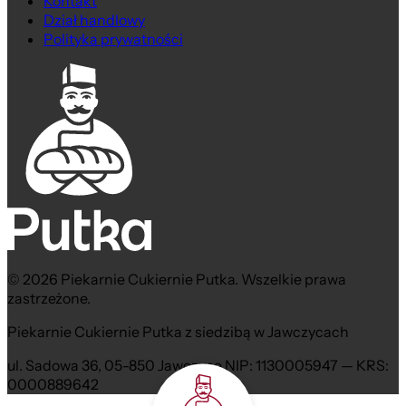
Kontakt
Dział handlowy
Polityka prywatności
© 2026 Piekarnie Cukiernie Putka. Wszelkie prawa
zastrzeżone.
Piekarnie Cukiernie Putka z siedzibą w Jawczycach
ul. Sadowa 36, 05-850 Jawczyce NIP: 1130005947 — KRS:
0000889642