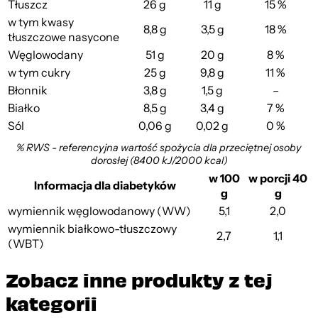
Tłuszcz
26 g
11 g
15 %
w tym kwasy
8,8 g
3,5 g
18 %
tłuszczowe nasycone
Węglowodany
51 g
20 g
8 %
w tym cukry
25 g
9,8 g
11 %
Błonnik
3,8 g
1,5 g
–
Białko
8,5 g
3,4 g
7 %
Sól
0,06 g
0,02 g
0 %
% RWS - referencyjna wartość spożycia dla przeciętnej osoby
dorosłej (8400 kJ/2000 kcal)
w 100
w porcji 40
Informacja dla diabetyków
g
g
wymiennik węglowodanowy (WW)
5,1
2,0
wymiennik białkowo-tłuszczowy
2,7
1,1
(WBT)
Zobacz inne produkty z tej
kategorii