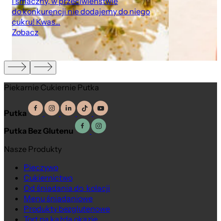
i smaczny, w przeciwieństwie
do konkurencji nie dodajemy do niego
cukru! Kwas...
Zobacz
Piekarnie Cukiernie Putka
Putka
Putka Bez Glutenu
Nasze Produkty
Pieczywo
Cukiernictwo
Od śniadania do kolacji
Menu śniadaniowe
Produkty bezglutenowe
Tort na każdą okazję