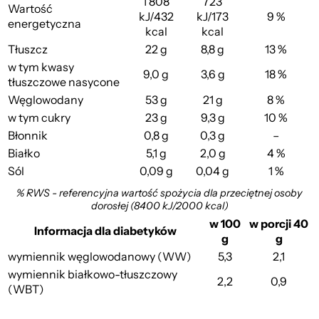
1 808
723
Wartość
kJ/432
kJ/173
9 %
energetyczna
kcal
kcal
Tłuszcz
22 g
8,8 g
13 %
w tym kwasy
9,0 g
3,6 g
18 %
tłuszczowe nasycone
Węglowodany
53 g
21 g
8 %
w tym cukry
23 g
9,3 g
10 %
Błonnik
0,8 g
0,3 g
–
Białko
5,1 g
2,0 g
4 %
Sól
0,09 g
0,04 g
1 %
% RWS - referencyjna wartość spożycia dla przeciętnej osoby
dorosłej (8400 kJ/2000 kcal)
w 100
w porcji 40
Informacja dla diabetyków
g
g
wymiennik węglowodanowy (WW)
5,3
2,1
wymiennik białkowo-tłuszczowy
2,2
0,9
(WBT)