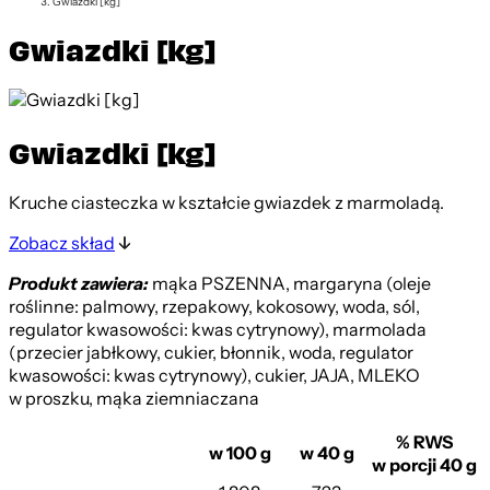
Gwiazdki [kg]
Gwiazdki [kg]
Gwiazdki [kg]
Kruche ciasteczka w kształcie gwiazdek z marmoladą.
Zobacz skład
Produkt zawiera:
mąka PSZENNA, margaryna (oleje
roślinne: palmowy, rzepakowy, kokosowy, woda, sól,
regulator kwasowości: kwas cytrynowy), marmolada
(przecier jabłkowy, cukier, błonnik, woda, regulator
kwasowości: kwas cytrynowy), cukier, JAJA, MLEKO
w proszku, mąka ziemniaczana
% RWS
w 100 g
w 40 g
w porcji 40 g