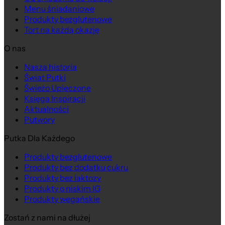
Menu śniadaniowe
Produkty bezglutenowe
Tort na każdą okazję
O nas
Nasza historia
Świat Putki
Świeżo Upieczone
Księga Inspiracji
Aktualności
Putwory
Putka Dla Każdego
Produkty bezglutenowe
Produkty bez dodatku cukru
Produkty bez laktozy
Produkty o niskim IG
Produkty wegańskie
Zostań z nami na dłużej