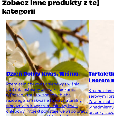
Zobacz inne produkty z tej
kategorii
Dzień Dobry Kwas. Wiśnia.
Tartaletk
i Serem 1
Rzemieślniczy kwas chlebowy z wiśnia.
500 ml. Jesteśmy pierwszą piekarnią
Kruche ciasto
w Polsce, która z własnego chleba
serowym i brz
razowego na zakwasie tworzy naturalny,
Zawiera subst
smaczny i zdrowy rzemieślniczy kwas
w nadmiernych
chlebowy! Projekt powstaje we współpracy
przeczyszczaj