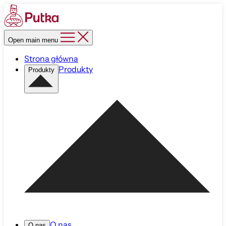
Open main menu
Strona główna
Produkty
Produkty
O nas
O nas