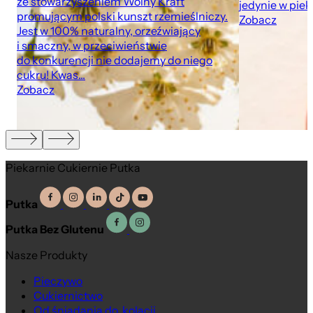
ze stowarzyszeniem Wolny Kraft
jedynie w pie
promującym polski kunszt rzemieślniczy.
Zobacz
Jest w 100% naturalny, orzeźwiający
i smaczny, w przeciwieństwie
do konkurencji nie dodajemy do niego
cukru! Kwas...
Zobacz
Piekarnie Cukiernie Putka
Putka
Putka Bez Glutenu
Nasze Produkty
Pieczywo
Cukiernictwo
Od śniadania do kolacji