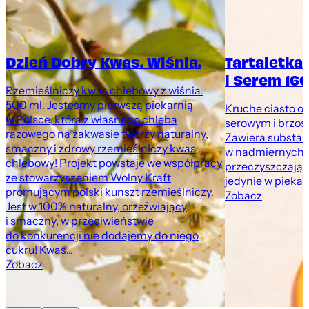
Dzień Dobry Kwas. Wiśnia.
Tartaletka
i Serem 160
Rzemieślniczy kwas chlebowy z wiśnia.
500 ml. Jesteśmy pierwszą piekarnią
Kruche ciasto o
w Polsce, która z własnego chleba
serowym i brzosk
razowego na zakwasie tworzy naturalny,
Zawiera substan
smaczny i zdrowy rzemieślniczy kwas
w nadmiernych i
chlebowy! Projekt powstaje we współpracy
przeczyszczając
ze stowarzyszeniem Wolny Kraft
jedynie w pieka
promującym polski kunszt rzemieślniczy.
Zobacz
Jest w 100% naturalny, orzeźwiający
i smaczny, w przeciwieństwie
do konkurencji nie dodajemy do niego
cukru! Kwas...
Zobacz