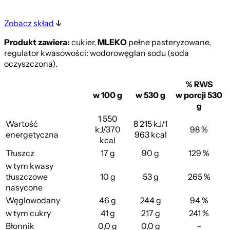
Zobacz skład
Produkt zawiera:
cukier,
MLEKO
pełne pasteryzowane,
regulator kwasowości: wodorowęglan sodu (soda
oczyszczona).
% RWS
w 100 g
w 530 g
w porcji 530
g
1 550
Wartość
8 215 kJ/1
kJ/370
98 %
energetyczna
963 kcal
kcal
Tłuszcz
17 g
90 g
129 %
w tym kwasy
tłuszczowe
10 g
53 g
265 %
nasycone
Węglowodany
46 g
244 g
94 %
w tym cukry
41 g
217 g
241 %
Błonnik
0,0 g
0,0 g
–