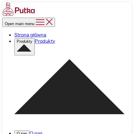
Open main menu
Strona główna
Produkty
Produkty
O nas
O nas