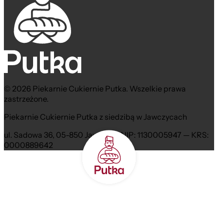
© 2026 Piekarnie Cukiernie Putka. Wszelkie prawa
zastrzeżone.
Piekarnie Cukiernie Putka z siedzibą w Jawczycach
ul. Sadowa 36, 05-850 Jawczyce NIP: 1130005947 — KRS:
0000889642