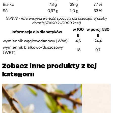
Białko
7,3 g
39 g
77 %
Sól
0,37 g
2,0 g
33 %
% RWS - referencyjna wartość spożycia dla przeciętnej osoby
dorosłej (8400 kJ/2000 kcal)
w 100
w porcji 530
Informacja dla diabetyków
g
g
wymiennik węglowodanowy (WW)
4,6
24,4
wymiennik białkowo-tłuszczowy
1,8
9,7
(WBT)
Zobacz inne produkty z tej
kategorii