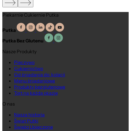
Piekarnie Cukiernie Putka
Putka
Putka Bez Glutenu
Nasze Produkty
Pieczywo
Cukiernictwo
Od śniadania do kolacji
Menu śniadaniowe
Produkty bezglutenowe
Tort na każdą okazję
O nas
Nasza historia
Świat Putki
Świeżo Upieczone