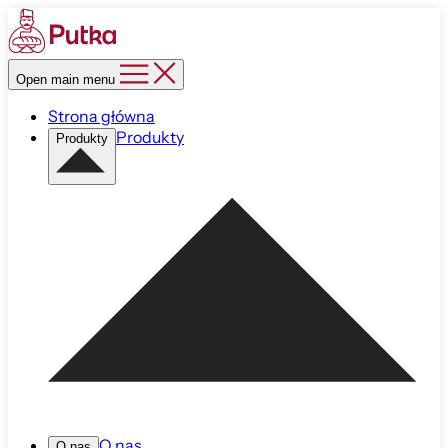
Open main menu
Strona główna
Produkty
Produkty
O nas
O nas