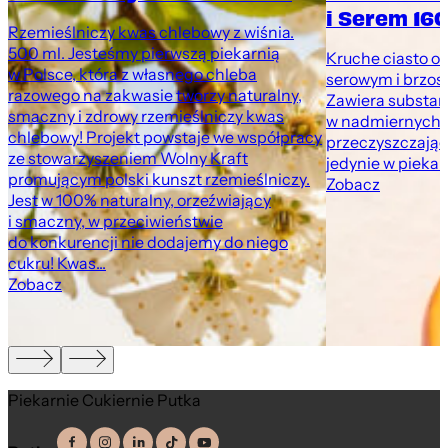
i Serem 160
Rzemieślniczy kwas chlebowy z wiśnia.
500 ml. Jesteśmy pierwszą piekarnią
Kruche ciasto o
w Polsce, która z własnego chleba
serowym i brzosk
razowego na zakwasie tworzy naturalny,
Zawiera substan
smaczny i zdrowy rzemieślniczy kwas
w nadmiernych i
chlebowy! Projekt powstaje we współpracy
przeczyszczając
ze stowarzyszeniem Wolny Kraft
jedynie w pieka
promującym polski kunszt rzemieślniczy.
Zobacz
Jest w 100% naturalny, orzeźwiający
i smaczny, w przeciwieństwie
do konkurencji nie dodajemy do niego
cukru! Kwas...
Zobacz
Piekarnie Cukiernie Putka