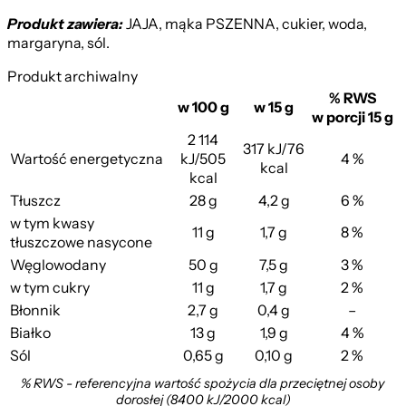
Produkt zawiera:
JAJA, mąka PSZENNA, cukier, woda,
margaryna, sól.
Produkt archiwalny
% RWS
w 100 g
w 15 g
w porcji 15 g
2 114
317 kJ/76
Wartość energetyczna
kJ/505
4 %
kcal
kcal
Tłuszcz
28 g
4,2 g
6 %
w tym kwasy
11 g
1,7 g
8 %
tłuszczowe nasycone
Węglowodany
50 g
7,5 g
3 %
w tym cukry
11 g
1,7 g
2 %
Błonnik
2,7 g
0,4 g
–
Białko
13 g
1,9 g
4 %
Sól
0,65 g
0,10 g
2 %
% RWS - referencyjna wartość spożycia dla przeciętnej osoby
dorosłej (8400 kJ/2000 kcal)