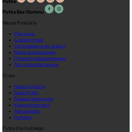
Putka
Putka Bez Glutenu
Nasze Produkty
Pieczywo
Cukiernictwo
Od śniadania do kolacji
Menu śniadaniowe
Produkty bezglutenowe
Tort na każdą okazję
O nas
Nasza historia
Świat Putki
Świeżo Upieczone
Księga Inspiracji
Aktualności
Putwory
Putka Dla Każdego