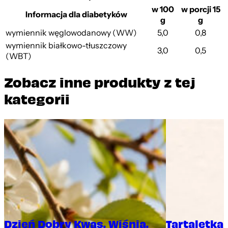
w 100
w porcji 15
Informacja dla diabetyków
g
g
wymiennik węglowodanowy (WW)
5,0
0,8
wymiennik białkowo-tłuszczowy
3,0
0,5
(WBT)
Zobacz inne produkty z tej
kategorii
Dzień Dobry Kwas. Wiśnia.
Tartaletka