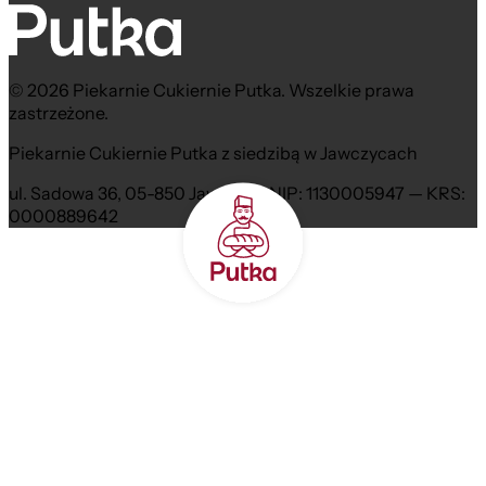
© 2026 Piekarnie Cukiernie Putka. Wszelkie prawa
zastrzeżone.
Piekarnie Cukiernie Putka z siedzibą w Jawczycach
ul. Sadowa 36, 05-850 Jawczyce NIP: 1130005947 — KRS:
0000889642