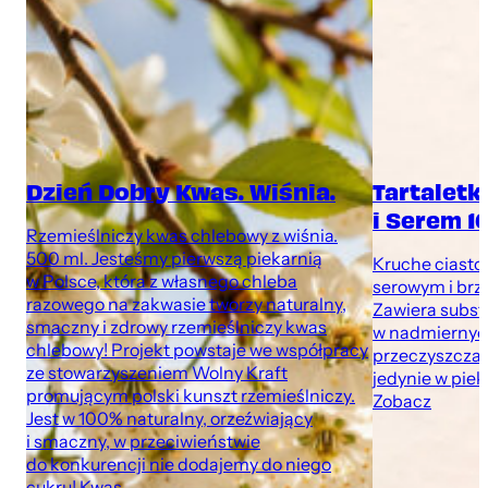
Dzień Dobry Kwas. Wiśnia.
Tartaletk
i Serem 1
Rzemieślniczy kwas chlebowy z wiśnia.
500 ml. Jesteśmy pierwszą piekarnią
Kruche ciasto
w Polsce, która z własnego chleba
serowym i brz
razowego na zakwasie tworzy naturalny,
Zawiera subst
smaczny i zdrowy rzemieślniczy kwas
w nadmiernych
chlebowy! Projekt powstaje we współpracy
przeczyszczaj
ze stowarzyszeniem Wolny Kraft
jedynie w pie
promującym polski kunszt rzemieślniczy.
Zobacz
Jest w 100% naturalny, orzeźwiający
i smaczny, w przeciwieństwie
do konkurencji nie dodajemy do niego
cukru! Kwas...