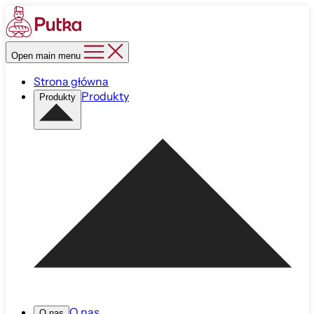
Open main menu
Strona główna
Produkty
Produkty
O nas
O nas