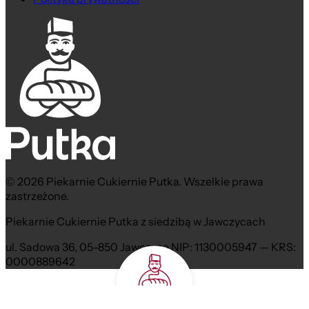
© 2026 Piekarnie Cukiernie Putka. Wszelkie prawa
zastrzeżone.
Piekarnie Cukiernie Putka z siedzibą w Jawczycach
ul. Sadowa 36, 05-850 Jawczyce NIP: 1130005947 — KRS:
0000889642