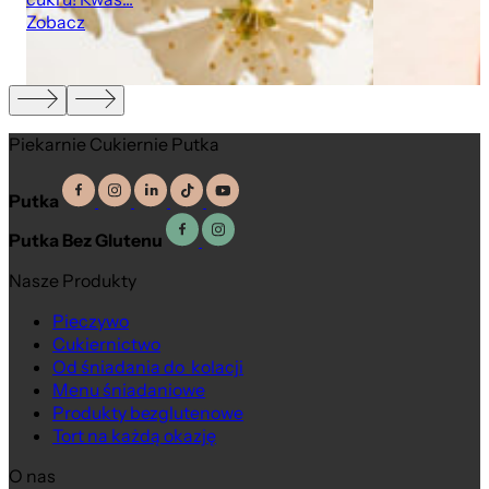
Zobacz
Piekarnie Cukiernie Putka
Putka
Putka Bez Glutenu
Nasze Produkty
Pieczywo
Cukiernictwo
Od śniadania do kolacji
Menu śniadaniowe
Produkty bezglutenowe
Tort na każdą okazję
O nas