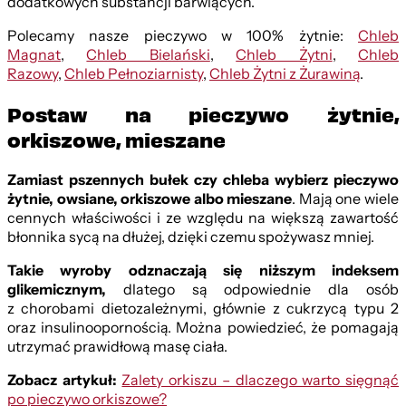
dodatkowych substancji barwiących.
Polecamy nasze pieczywo w 100% żytnie:
Chleb
Magnat
,
Chleb Bielański
,
Chleb Żytni
,
Chleb
Razowy
,
Chleb Pełnoziarnisty
,
Chleb Żytni z Żurawiną
.
Postaw na pieczywo żytnie,
orkiszowe, mieszane
Zamiast pszennych bułek czy chleba wybierz pieczywo
żytnie, owsiane, orkiszowe albo mieszane
. Mają one wiele
cennych właściwości i ze względu na większą zawartość
błonnika sycą na dłużej, dzięki czemu spożywasz mniej.
Takie wyroby odznaczają się niższym indeksem
glikemicznym,
dlatego są odpowiednie dla osób
z chorobami dietozależnymi, głównie z cukrzycą typu 2
oraz insulinoopornością. Można powiedzieć, że pomagają
utrzymać prawidłową masę ciała.
Zobacz artykuł:
Zalety orkiszu – dlaczego warto sięgnąć
po pieczywo orkiszowe?