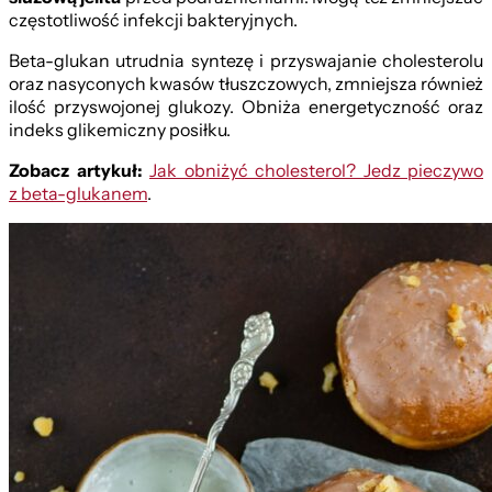
częstotliwość infekcji bakteryjnych.
Beta-glukan utrudnia syntezę i przyswajanie cholesterolu
oraz nasyconych kwasów tłuszczowych, zmniejsza również
ilość przyswojonej glukozy. Obniża energetyczność oraz
indeks glikemiczny posiłku.
Zobacz artykuł:
Jak obniżyć cholesterol? Jedz pieczywo
z beta-glukanem
.