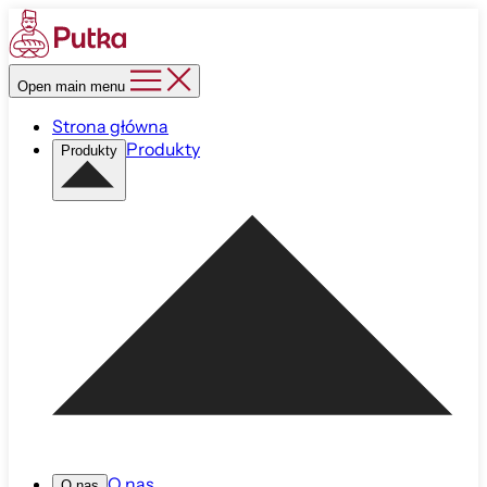
Open main menu
Strona główna
Produkty
Produkty
O nas
O nas