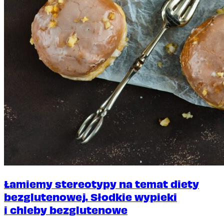
Łamiemy stereotypy na temat diety
bezglutenowej. Słodkie wypieki
i chleby bezglutenowe