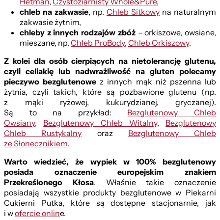
Hetman
,
Czystoziarnisty Whole&Pure
,
chleb na zakwasie
, np.
Chleb Sitkowy
na naturalnym
zakwasie żytnim,
chleby z innych rodzajów zbóż
– orkiszowe, owsiane,
mieszane, np.
Chleb ProBody
,
Chleb Orkiszowy
.
Z kolei dla osób cierpiących na nietolerancję glutenu,
czyli celiakię lub nadwrażliwość na gluten polecamy
pieczywo bezglutenowe
z innych mąk niż pszenna lub
żytnia, czyli takich, które są pozbawione glutenu (np.
z mąki ryżowej, kukurydzianej, gryczanej).
Są to na przykład:
Bezglutenowy Chleb
Owsiany,
Bezglutenowy Chleb Witalny
,
Bezglutenowy
Chleb Rustykalny
oraz
Bezglutenowy Chleb
ze Słonecznikiem
.
Warto wiedzieć, że wypiek w 100% bezglutenowy
posiada oznaczenie europejskim znakiem
Przekreślonego Kłosa
. Właśnie takie oznaczenie
posiadają wszystkie produkty bezglutenowe w Piekarni
Cukierni Putka, które są dostępne stacjonarnie, jak
i w
ofercie onlin
e.