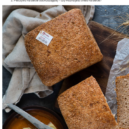
Pieczywo na diecie odchudzającej – czy można jeść chleb na diecie?