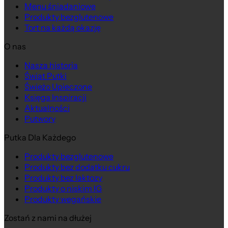
Menu śniadaniowe
Produkty bezglutenowe
Tort na każdą okazję
O nas
Nasza historia
Świat Putki
Świeżo Upieczone
Księga Inspiracji
Aktualności
Putwory
Putka Dla Każdego
Produkty bezglutenowe
Produkty bez dodatku cukru
Produkty bez laktozy
Produkty o niskim IG
Produkty wegańskie
Zostań z nami na dłużej