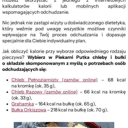
możesz skorzystać z jednego z internetowych
kalkulatorów kalorii lub mobilnych aplikacji
wspomagających odchudzanie.
Nic jednak nie zastąpi wizyty u doświadczonego dietetyka,
który weźmie pod uwagę wszystkie możliwe czynniki
wpływające na Twój proces odchudzania i dopasuje
specjalnie dla Ciebie indywidualny plan.
Jak obliczyć kalorie przy wyborze odpowiedniego rodzaju
pieczywa?
Wybierz w Piekarni Putka chleby i bułki
o składzie skomponowanym z myślą o potrzebach osób
odchudzających się:
Chleb Pełnoziarnisty (zamów online)
– 68 kcal
na kromkę (ok. 35 g),
Chleb Razowy (zamów online)
– 66 kcal na kromkę
(ok. 33 g),
Grahamka
– 164 kcal na bułkę (ok. 65 g),
Bułka Orkiszowa
– 218 kcal na bułkę (ok. 70 g).