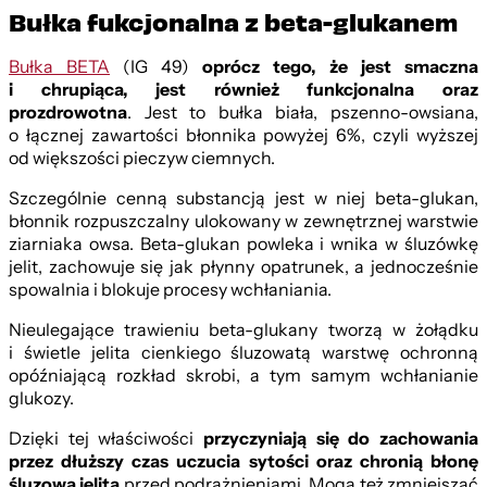
Bułka fukcjonalna z beta-glukanem
Bułka BETA
(IG 49)
oprócz tego, że jest smaczna
i chrupiąca, jest również funkcjonalna oraz
prozdrowotna
. Jest to bułka biała, pszenno-owsiana,
o łącznej zawartości błonnika powyżej 6%, czyli wyższej
od większości pieczyw ciemnych.
Szczególnie cenną substancją jest w niej beta-glukan,
błonnik rozpuszczalny ulokowany w zewnętrznej warstwie
ziarniaka owsa. Beta-glukan powleka i wnika w śluzówkę
jelit, zachowuje się jak płynny opatrunek, a jednocześnie
spowalnia i blokuje procesy wchłaniania.
Nieulegające trawieniu beta-glukany tworzą w żołądku
i świetle jelita cienkiego śluzowatą warstwę ochronną
opóźniającą rozkład skrobi, a tym samym wchłanianie
glukozy.
Dzięki tej właściwości
przyczyniają się do zachowania
przez dłuższy czas uczucia sytości oraz chronią błonę
śluzową jelita
przed podrażnieniami. Mogą też zmniejszać