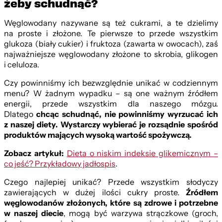
żeby schudnąć?
Węglowodany nazywane są też cukrami, a te dzielimy
na proste i złożone. Te pierwsze to przede wszystkim
glukoza (biały cukier) i fruktoza (zawarta w owocach), zaś
najważniejsze węglowodany złożone to skrobia, glikogen
i celuloza.
Czy powinniśmy ich bezwzględnie unikać w codziennym
menu? W żadnym wypadku – są one ważnym źródłem
energii, przede wszystkim dla naszego mózgu.
Dlatego
chcąc schudnąć, nie powinniśmy wyrzucać ich
z naszej diety. Wystarczy wybierać je rozsądnie spośród
produktów mających wysoką wartość spożywczą.
Zobacz artykuł:
Dieta o niskim indeksie glikemicznym –
co jeść? Przykładowy jadłospis
.
Czego najlepiej unikać? Przede wszystkim słodyczy
zawierających w dużej ilości cukry proste.
Źródłem
węglowodanów złożonych, które są zdrowe i potrzebne
w naszej diecie
, mogą być warzywa strączkowe (groch,