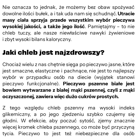
Nie oznacza to jednak, że możemy bez obaw spożywać
dowolne ilości bułek, a i tak uda nam się schudnąć.
Utracie
masy ciała sprzyja przede wszystkim wybór pieczywa
wysokiej jakości, a także jego ilość
. Pamiętajmy – to nie
chleb tuczy, ale nasze niewłaściwe nawyki żywieniowe
i zbyt wysoki bilans kaloryczny.
Jaki chleb jest najzdrowszy?
Chociaż wielu z nas chętnie sięga po pieczywo jasne, które
jest smaczne, elastyczne i pachnące, nie jest to najlepszy
wybór w przypadku osób na diecie (wyjątek stanowi
pieczywo funkcjonalne).
Pieczywo pszenne białe jest
bowiem wytwarzane z białej mąki pszennej, czyli z mąki
oczyszczonej, zawiera więc dużo cukrów prostych.
Z tego względu chleb pszenny ma wysoki indeks
glikemiczny, a po jego zjedzeniu szybko czujemy się
głodni. W efekcie, aby poczuć sytość, zjemy znacznie
więcej kromek chleba pszennego, co może być przyczyną
tycia. Pieczywo to jest też niebezpieczne dla osób