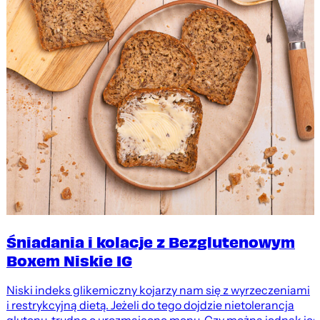
Śniadania i kolacje z Bezglutenowym
Boxem Niskie IG
Niski indeks glikemiczny kojarzy nam się z wyrzeczeniami
i restrykcyjną dietą. Jeżeli do tego dojdzie nietolerancja