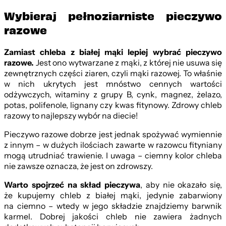
Wybieraj pełnoziarniste pieczywo
razowe
Zamiast chleba z białej mąki lepiej wybrać pieczywo
razowe.
Jest ono wytwarzane z mąki, z której nie usuwa się
zewnętrznych części ziaren, czyli mąki razowej. To właśnie
w nich ukrytych jest mnóstwo cennych wartości
odżywczych, witaminy z grupy B, cynk, magnez, żelazo,
potas, polifenole, lignany czy kwas fitynowy. Zdrowy chleb
razowy to najlepszy wybór na diecie!
Pieczywo razowe dobrze jest jednak spożywać wymiennie
z innym – w dużych ilościach zawarte w razowcu fityniany
mogą utrudniać trawienie. I uwaga – ciemny kolor chleba
nie zawsze oznacza, że jest on zdrowszy.
Warto spojrzeć na skład pieczywa
, aby nie okazało się,
że kupujemy chleb z białej mąki, jedynie zabarwiony
na ciemno – wtedy w jego składzie znajdziemy barwnik
karmel. Dobrej jakości chleb nie zawiera żadnych