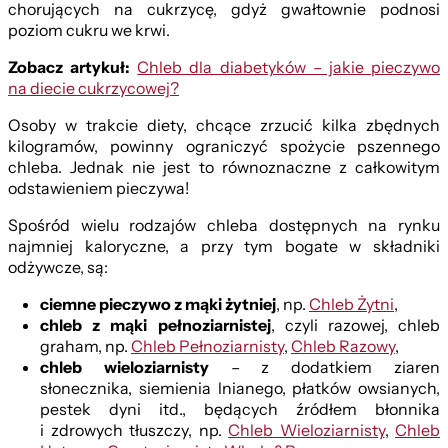
chorujących na cukrzycę, gdyż gwałtownie podnosi
poziom cukru we krwi.
Zobacz artykuł:
Chleb dla diabetyków – jakie pieczywo
na diecie cukrzycowej?
Osoby w trakcie diety, chcące zrzucić kilka zbędnych
kilogramów, powinny ograniczyć spożycie pszennego
chleba. Jednak nie jest to równoznaczne z całkowitym
odstawieniem pieczywa!
Spośród wielu rodzajów chleba dostępnych na rynku
najmniej kaloryczne, a przy tym bogate w składniki
odżywcze, są:
ciemne pieczywo z mąki żytniej
, np.
Chleb Żytni
,
chleb z mąki pełnoziarnistej
, czyli razowej, chleb
graham, np.
Chleb Pełnoziarnisty
,
Chleb Razowy
,
chleb wieloziarnisty
– z dodatkiem ziaren
słonecznika, siemienia lnianego, płatków owsianych,
pestek dyni itd., będących źródłem błonnika
i zdrowych tłuszczy, np.
Chleb Wieloziarnisty
,
Chleb